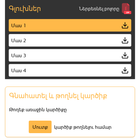
Գլուխներ
Ներբեռնել բոլորը
Մաս 1
Մաս 2
Մաս 3
Մաս 4
Մաս 5
Գնահատել և թողնել կարծիք
Մաս 6
Թողեք առաջին կարծիքը
Մաս 7
Մուտք
կարծիք թողնելու համար
Մաս 8