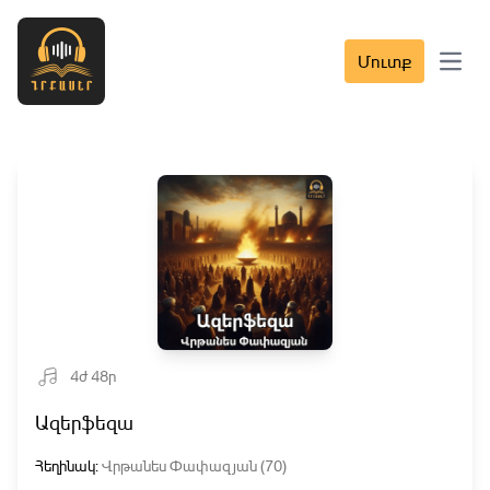
Մուտք
Open 
4ժ 48ր
Ազերֆեզա
Հեղինակ:
Վրթանես Փափազյան (70)