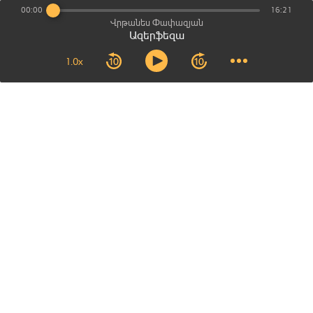
00:00
16:21
Վրթանես Փափազյան
Ազերֆեզա
1.0x
Մեր գլխավոր գրասենյակը