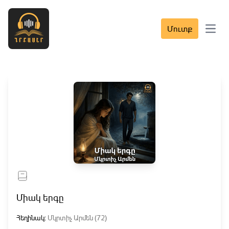
Մուտք
Open 
Միակ երգը
Հեղինակ:
Մկրտիչ Արմեն (72)