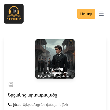
Մուտք
Open 
Շրջանից արտաքսվածը
Հեղինակ:
Ալեքսանդր Շիրվանզադե (34)