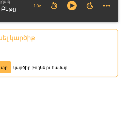
ալզակ
1.0x
 Բեթը
նել կարծիք
ւտք
կարծիք թողնելու համար