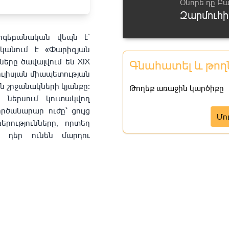
Օնորե դը Բ
Մաս 6
Զարմուհի
Մաս 7
հոգեբանական վեպն է՝
տկանում է «Փարիզյան
Մաս 8
ները ծավալվում են XIX
Գնահատել և թող
ուլիսյան միապետության
Մաս 9
 շրջանակների կյանքը։
Թողեք առաջին կարծիքը
ի ներսում կուտակվող
Մաս 10
ծանարար ուժը՝ ցույց
Մո
րությունները, որտեղ
Մաս 11
շ դեր ունեն մարդու
Մաս 12
Մաս 13
Մաս 14