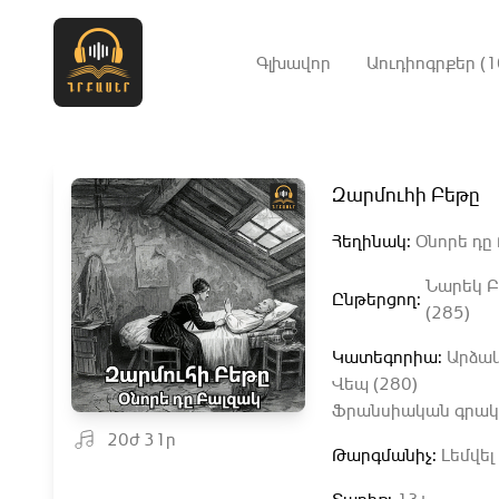
Գլխավոր
Աուդիոգրքեր (1
Զարմուհի Բեթը
Հեղինակ:
Օնորե դը 
Նարեկ 
Ընթերցող:
(285)
Կատեգորիա:
Արձակ
Վեպ (280)
Ֆրանսիական գրակա
20ժ 31ր
Թարգմանիչ:
Լեմվել