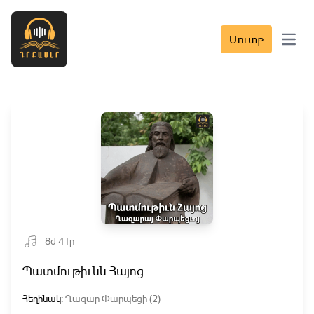
Մուտք
Open 
8ժ 41ր
Պատմութիւնն Հայոց
Հեղինակ:
Ղազար Փարպեցի (2)