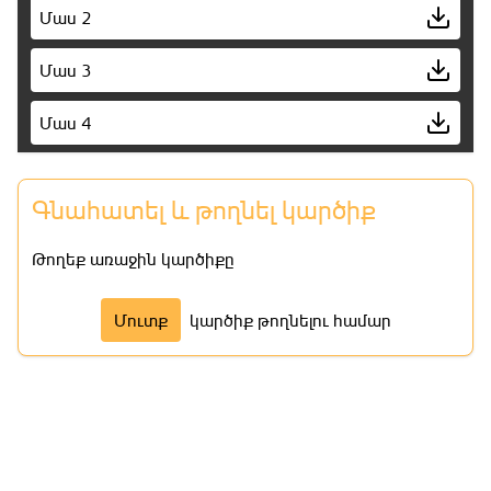
Մաս 2
Մաս 3
Մաս 4
Մաս 5
Գնահատել և թողնել կարծիք
Մաս 6
Թողեք առաջին կարծիքը
Մաս 7
Մուտք
կարծիք թողնելու համար
Մաս 8
Մաս 9
Մաս 10
Մաս 11