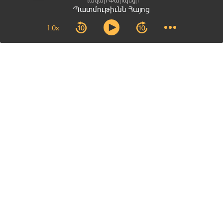
Պատմութիւնն Հայոց
Մաս 21
1.0x
Մաս 22
Մաս 23
Մաս 24
Մաս 25
Մաս 26
Մաս 27
Մաս 28
Մեր գլխավոր գրասենյակը
Մաս 29
+374 41 409 320