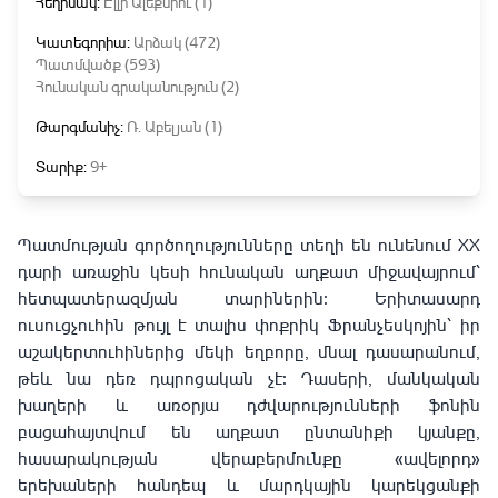
Հեղինակ:
Էլլի Ալեքսիու (1)
Կատեգորիա:
Արձակ (472)
Պատմվածք (593)
Հունական գրականություն (2)
Թարգմանիչ:
Ռ․ Աբելյան (1)
Տարիք:
9+
Պատմության գործողությունները տեղի են ունենում XX
դարի առաջին կեսի հունական աղքատ միջավայրում՝
հետպատերազմյան տարիներին։ Երիտասարդ
ուսուցչուհին թույլ է տալիս փոքրիկ Ֆրանչեսկոյին՝ իր
աշակերտուհիներից մեկի եղբորը, մնալ դասարանում,
թեև նա դեռ դպրոցական չէ։ Դասերի, մանկական
խաղերի և առօրյա դժվարությունների ֆոնին
բացահայտվում են աղքատ ընտանիքի կյանքը,
հասարակության վերաբերմունքը «ավելորդ»
երեխաների հանդեպ և մարդկային կարեկցանքի