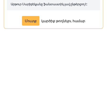
Մաս 7
Արթուր Սարիբեկյանը ֆանտաստիկ լավ ընթերցող է։
Մաս 8
Մուտք
կարծիք թողնելու համար
Մաս 9
Մաս 10
Մաս 11
Մաս 12
Մաս 13
Մաս 14
Մաս 15
Մաս 16