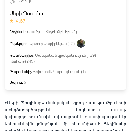
7ժ 51ր
Մերի Պոպինս
★
4.67
Հեղինակ:
Փամելա Լինդոն Թրևերս (1)
Ընթերցող:
Արթուր Սարիբեկյան (12)
Կատեգորիա:
Մանկական գրականություն (129)
Հեքիաթ (249)
Թարգմանիչ:
Հռիփսիմե Կարապետյան (1)
Տարիք:
6+
«Մերի Պոպինսը» մանկական գրող Պամելա Թրևերսի 
ստեղծագործությունն է նույնանուն դայակ-
կախարդուհու մասին, ով ապրում և դաստիարակում էր 
երեխաներին լոնդոնյան մի ընտանիքում։ Հեղինակը 
ստեղծել է կատարյալ դայակի կերպար, ով կարողանում է 