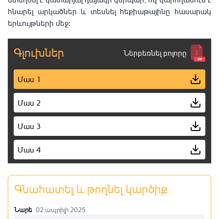
հնարել արկածներ և տեսնել հեքիաթայինը հասարակ 
երևույթների մեջ։
Գլուխներ
Ներբեռնել բոլորը
Մաս 1
Մաս 2
Մաս 3
Մաս 4
Մաս 5
Գնահատել և թողնել կարծիք
Մաս 6
Նարե
02 ապրիլի 2025