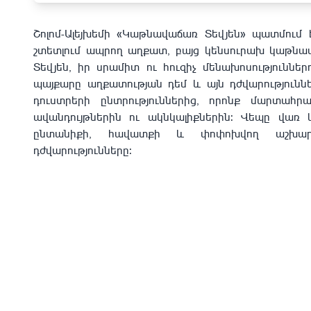
Շոլոմ-Ալեյխեմի «Կաթնավաճառ Տեվյեն» պատմում 
շտետլում ապրող աղքատ, բայց կենսուրախ կաթնավ
Տեվյեն, իր սրամիտ ու հուզիչ մենախոսություններ
պայքարը աղքատության դեմ և այն դժվարությունն
դուստրերի ընտրություններից, որոնք մարտահ
ավանդույթներին ու ակնկալիքներին: Վեպը վառ 
ընտանիքի, հավատքի և փոփոխվող աշխար
դժվարությունները: