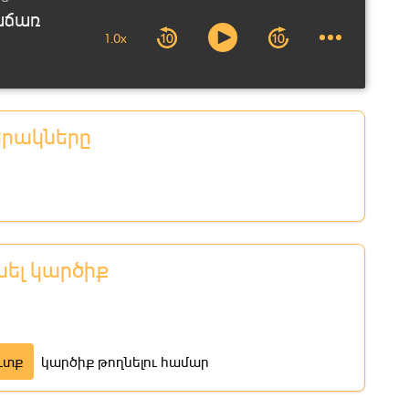
աճառ
1.0x
երակները
նել կարծիք
ւտք
կարծիք թողնելու համար