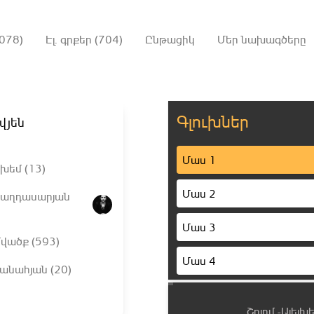
078)
Էլ. գրքեր (704)
Ընթացիկ
Մեր նախագծերը
Գլուխներ
վյեն
Մաս 1
յխեմ (13)
Մաս 2
Բաղդասարյան
Մաս 3
վածք (593)
Մաս 4
անահյան (20)
Մաս 5
Շոլոմ -Ալեյխ