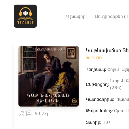
Գլխավոր
Աուդիոգրքեր (1
Կաթնավաճառ Տե
★
5.00
Հեղինակ:
Շոլոմ -Ալե
Նարեկ 
Ընթերցող:
(285)
Կատեգորիա:
Պատմ
Թարգմանիչ:
Օլգա Ս
6ժ 27ր
Տարիք:
13+