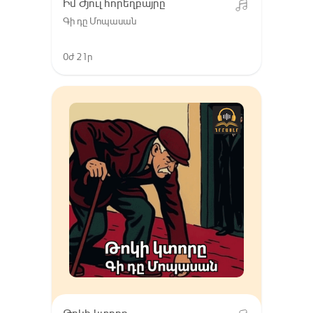
Իմ Ժյուլ հորեղբայրը
Գի դը Մոպասան
0ժ 21ր