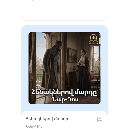
Հենակներով մարդը
Նար-Դոս