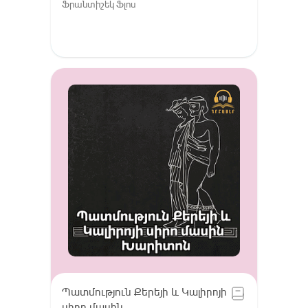
Ֆրանտիշեկ Ֆլոս
Պատմություն Քերեյի և Կալիրոյի
սիրո մասին