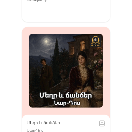
Մեղր և ճանճեր
Նար-Դոս