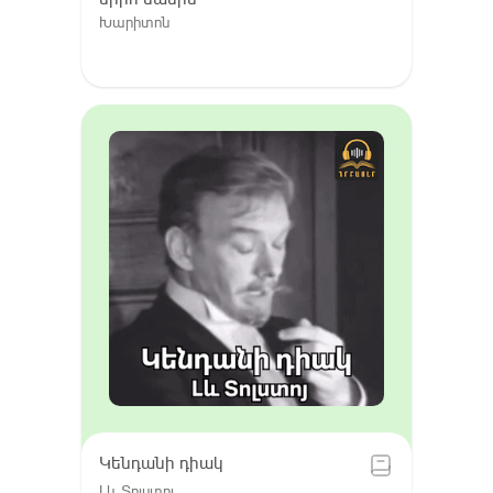
Խարիտոն
Կենդանի դիակ
Լև Տոլստոյ