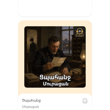
Ցպահանջ
Մուրացան