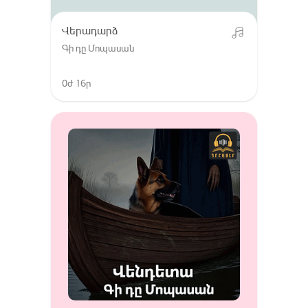
Վերադարձ
Գի դը Մոպասան
0ժ 16ր