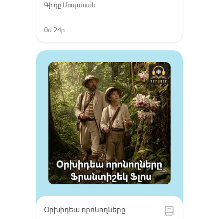
Գի դը Մոպասան
0ժ 24ր
Օրխիդեա որոնողները