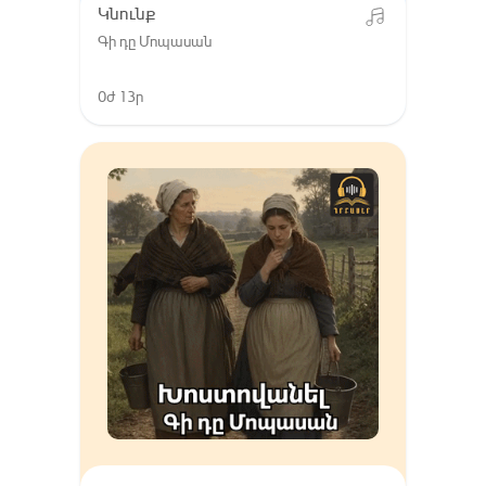
Կնունք
Գի դը Մոպասան
0ժ 13ր