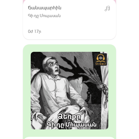
Ճանապարհին
Գի դը Մոպասան
0ժ 17ր