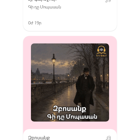
Գի դը Մոպասան
0ժ 19ր
Զբոսանք