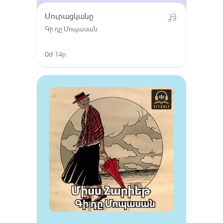
Մուրացկանը
Գի դը Մոպասան
0ժ 14ր