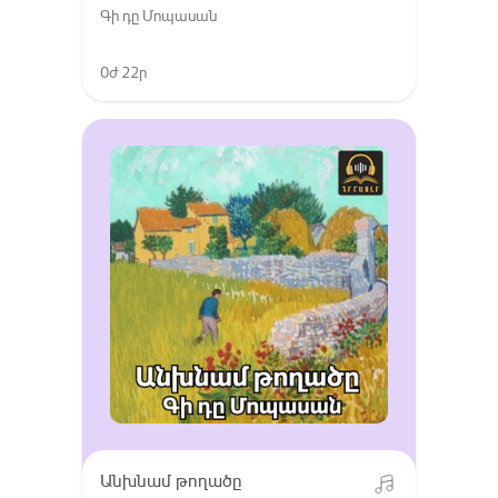
Գի դը Մոպասան
0ժ 22ր
Անխնամ թողածը