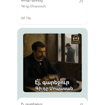
Թոկի կտորը
Գի դը Մոպասան
0ժ 19ր
է՜յ, գարեջուր