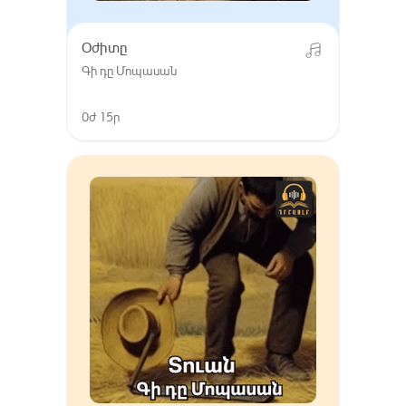
Օժիտը
Գի դը Մոպասան
0ժ 15ր