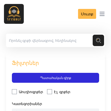
Մուտք
Open 
Ֆիլտրներ
Պատահական գիրք
Աուդիոգրքեր
Էլ. գրքեր
Կատեգորիաներ