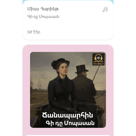
Միսս Հարիեթ
Գի դը Մոպասան
0ժ 55ր