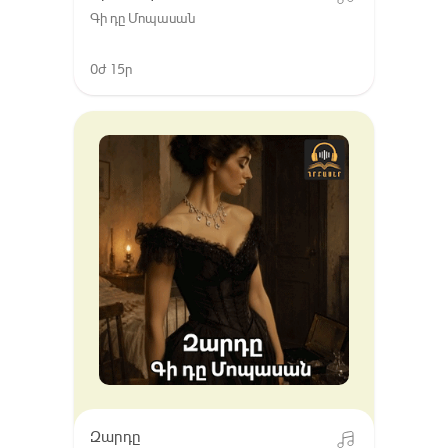
Գի դը Մոպասան
0ժ 15ր
Զարդը