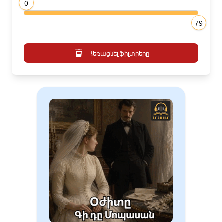
0
79
Հեռացնել ֆիլտրերը