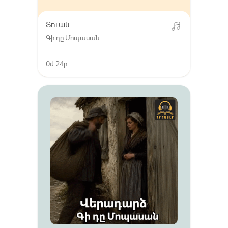
Տուան
Գի դը Մոպասան
0ժ 24ր