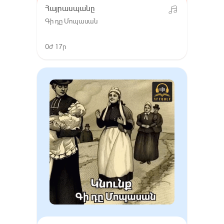
Հայրասպանը
Գի դը Մոպասան
0ժ 17ր