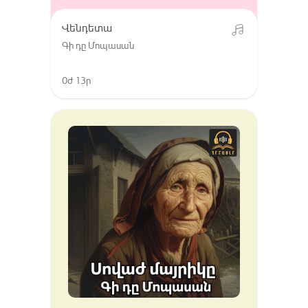
Վենդետա
Գի դը Մոպասան
0ժ 13ր