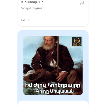
Խոստովանել
Գի դը Մոպասան
0ժ 12ր