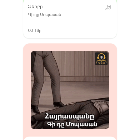
Ձեռքը
Գի դը Մոպասան
0ժ 18ր