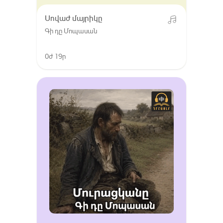
Սովաժ մայրիկը
Գի դը Մոպասան
0ժ 19ր