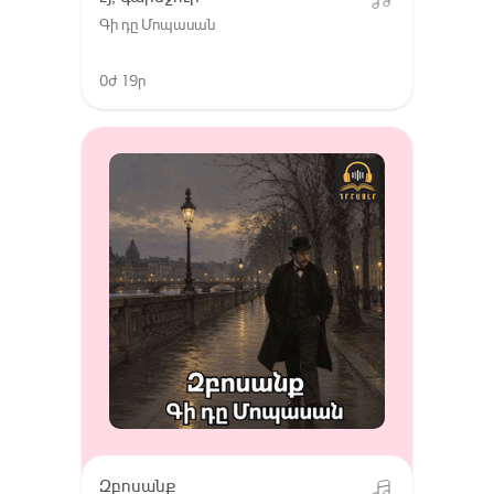
Գի դը Մոպասան
0ժ 19ր
Զբոսանք