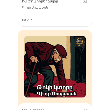
Իմ Ժյուլ հորեղբայրը
Գի դը Մոպասան
0ժ 21ր