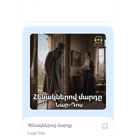
Հենակներով մարդը
Նար-Դոս