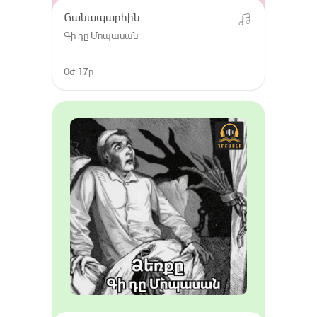
Ճանապարհին
Գի դը Մոպասան
0ժ 17ր