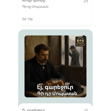
Թոկի կտորը
Գի դը Մոպասան
0ժ 19ր
է՜յ, գարեջուր