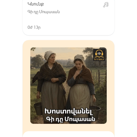
Կնունք
Գի դը Մոպասան
0ժ 13ր