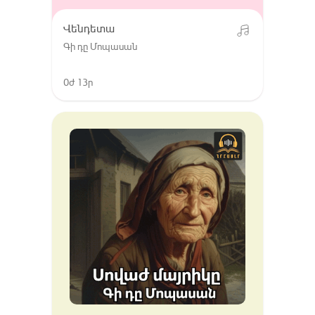
Վենդետա
Գի դը Մոպասան
0ժ 13ր