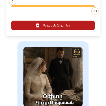
0
79
Հեռացնել ֆիլտրերը