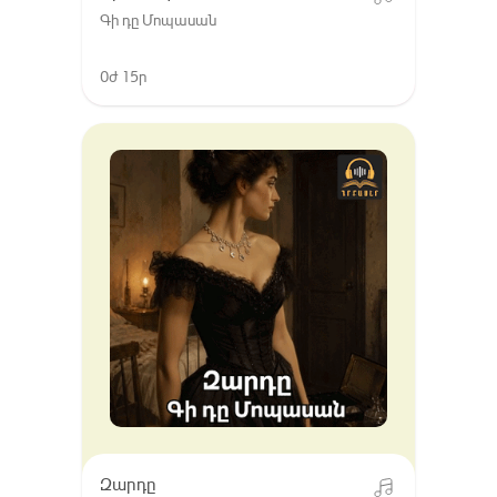
Գի դը Մոպասան
0ժ 15ր
Զարդը