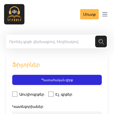
Մուտք
Open 
Ֆիլտրներ
Պատահական գիրք
Աուդիոգրքեր
Էլ. գրքեր
Կատեգորիաներ