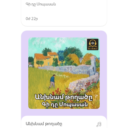
Գի դը Մոպասան
0ժ 22ր
Անխնամ թողածը