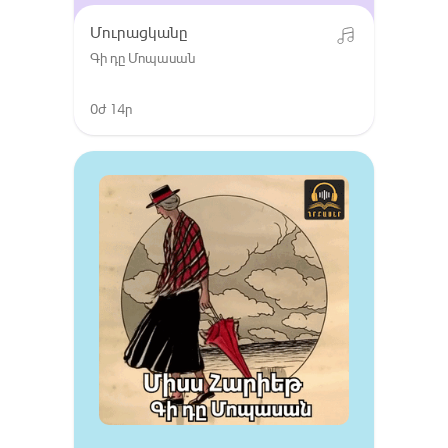
Մուրացկանը
Գի դը Մոպասան
0ժ 14ր