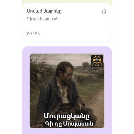
Սովաժ մայրիկը
Գի դը Մոպասան
0ժ 19ր