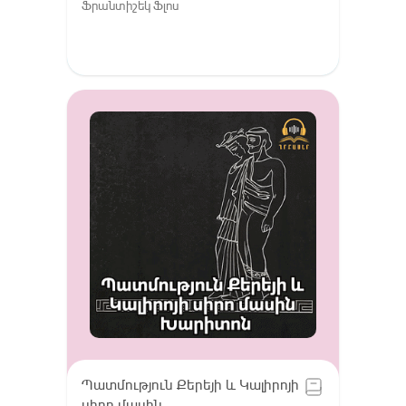
Ֆրանտիշեկ Ֆլոս
Պատմություն Քերեյի և Կալիրոյի
սիրո մասին