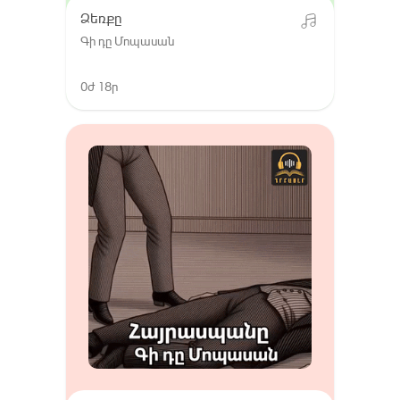
Ձեռքը
Գի դը Մոպասան
0ժ 18ր