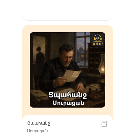
Ցպահանջ
Մուրացան