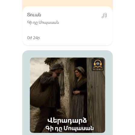
Տուան
Գի դը Մոպասան
0ժ 24ր