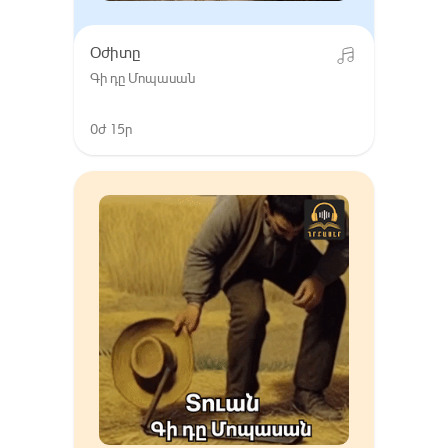
Օժիտը
Գի դը Մոպասան
0ժ 15ր