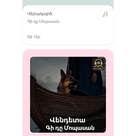
Վերադարձ
Գի դը Մոպասան
0ժ 16ր