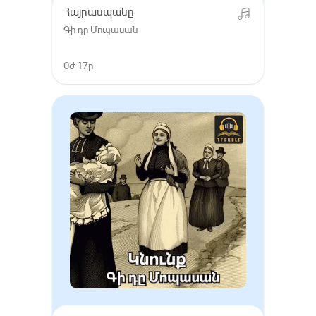
Հայրասպանը
Գի դը Մոպասան
0ժ 17ր