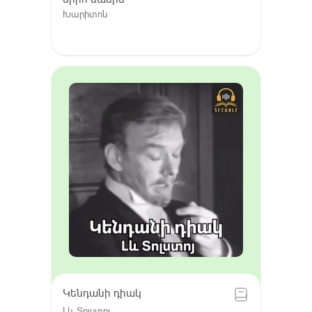
Խարիտոն
Կենդանի դիակ
Լև Տոլստոյ