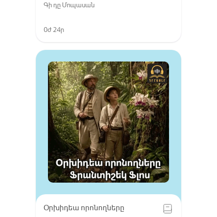
Գի դը Մոպասան
0ժ 24ր
Օրխիդեա որոնողները