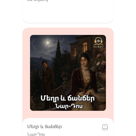
Մեղր և ճանճեր
Նար-Դոս