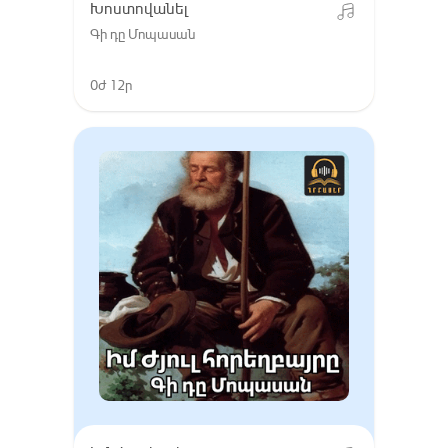
Խոստովանել
Գի դը Մոպասան
0ժ 12ր