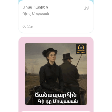
Միսս Հարիեթ
Գի դը Մոպասան
0ժ 55ր