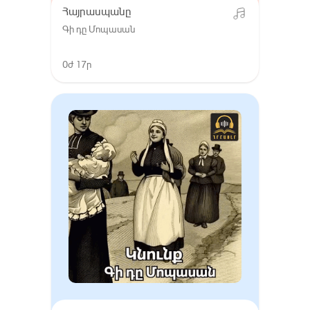
Հայրասպանը
Գի դը Մոպասան
0ժ 17ր