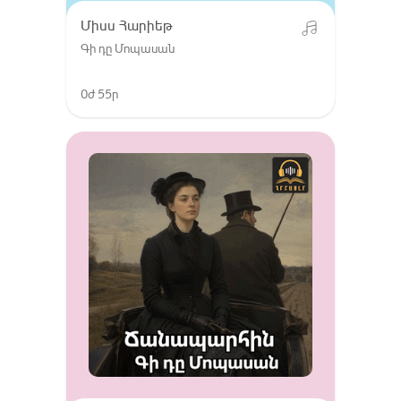
Միսս Հարիեթ
Գի դը Մոպասան
0ժ 55ր