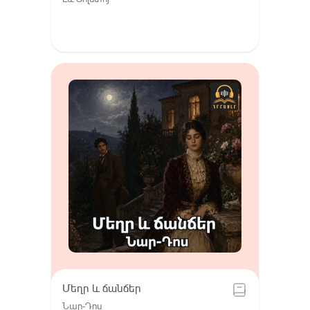
Մեղր և ճանճեր
Նար-Դոս