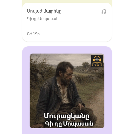
Սովաժ մայրիկը
Գի դը Մոպասան
0ժ 19ր