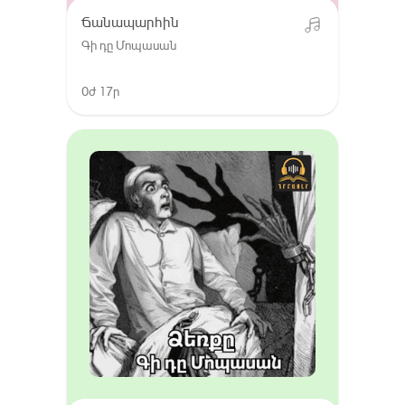
Ճանապարհին
Գի դը Մոպասան
0ժ 17ր