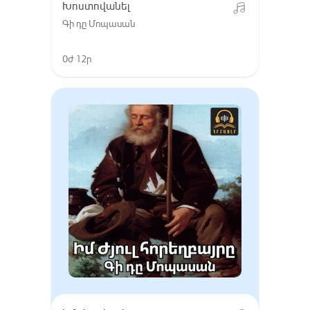
Խոստովանել
Գի դը Մոպասան
0ժ 12ր