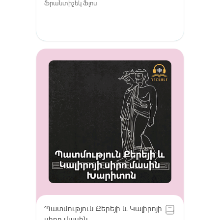
Ֆրանտիշեկ Ֆլոս
Պատմություն Քերեյի և Կալիրոյի
սիրո մասին