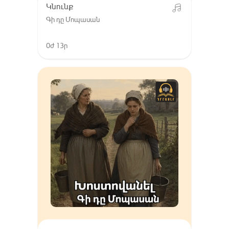
Կնունք
Գի դը Մոպասան
0ժ 13ր