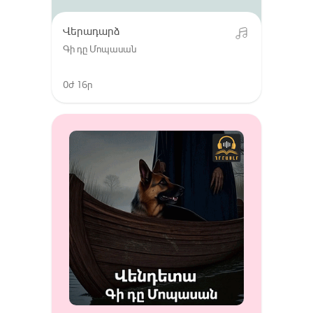
Վերադարձ
Գի դը Մոպասան
0ժ 16ր