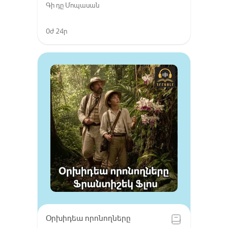
Գի դը Մոպասան
0ժ 24ր
Օրխիդեա որոնողները