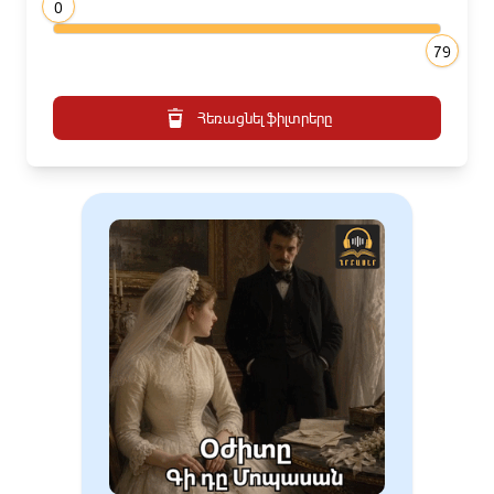
0
79
Հեռացնել ֆիլտրերը