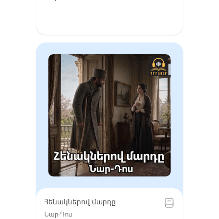
Հենակներով մարդը
Նար-Դոս