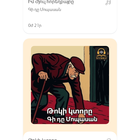
Իմ Ժյուլ հորեղբայրը
Գի դը Մոպասան
0ժ 21ր