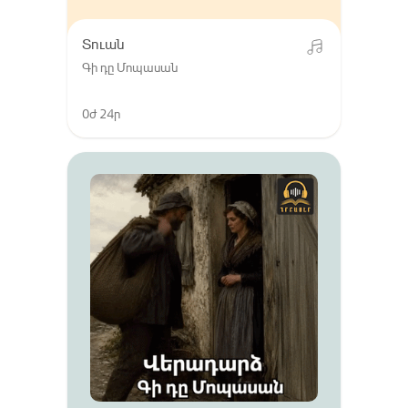
Տուան
Գի դը Մոպասան
0ժ 24ր