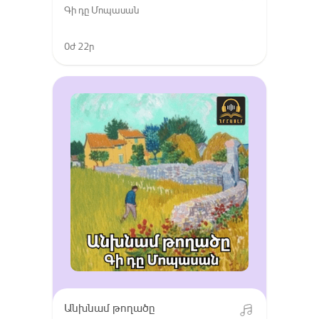
Գի դը Մոպասան
0ժ 22ր
Անխնամ թողածը