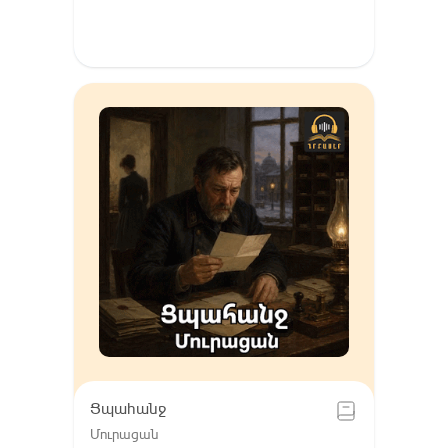
Ցպահանջ
Մուրացան