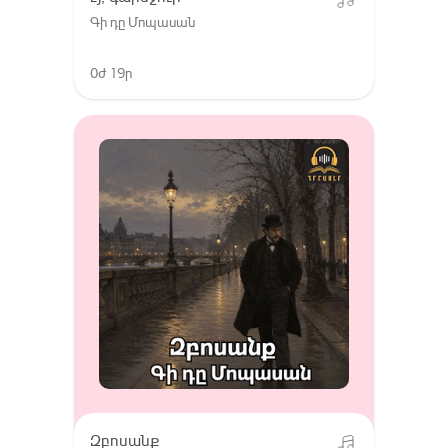
Գի դը Մոպասան
0ժ 19ր
Զբոսանք