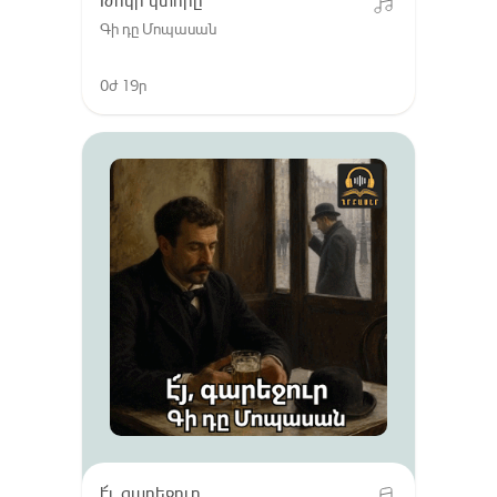
Թոկի կտորը
Գի դը Մոպասան
0ժ 19ր
է՜յ, գարեջուր