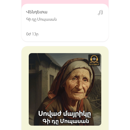
Վենդետա
Գի դը Մոպասան
0ժ 13ր