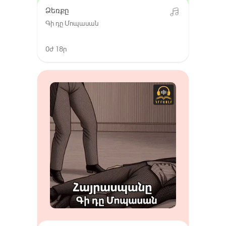
Ձեռքը
Գի դը Մոպասան
0ժ 18ր