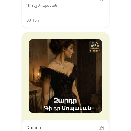
Գի դը Մոպասան
0ժ 15ր
Զարդը