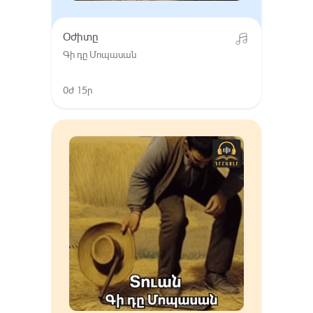
Օժիտը
Գի դը Մոպասան
0ժ 15ր