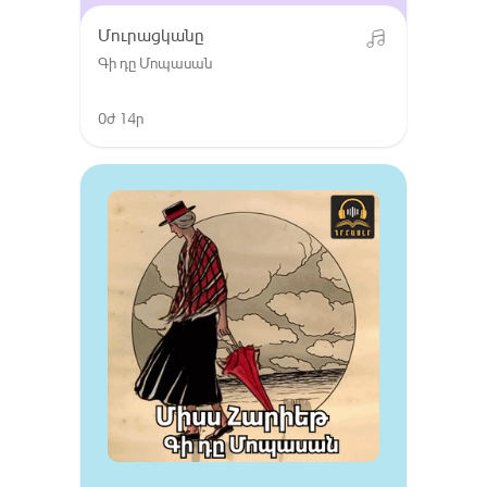
Մուրացկանը
Գի դը Մոպասան
0ժ 14ր