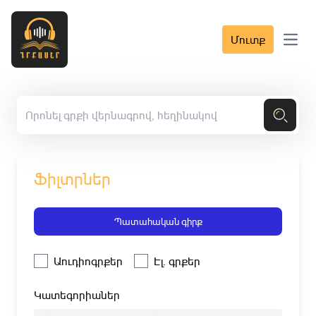
Մուտք
Open 
Ֆիլտրներ
Պատահական գիրք
Աուդիոգրքեր
Էլ. գրքեր
Կատեգորիաներ