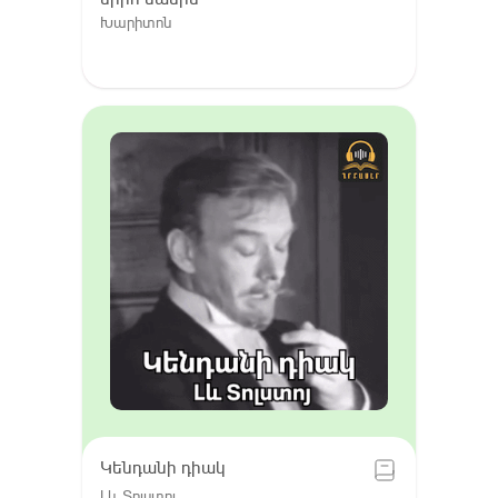
Խարիտոն
Կենդանի դիակ
Լև Տոլստոյ