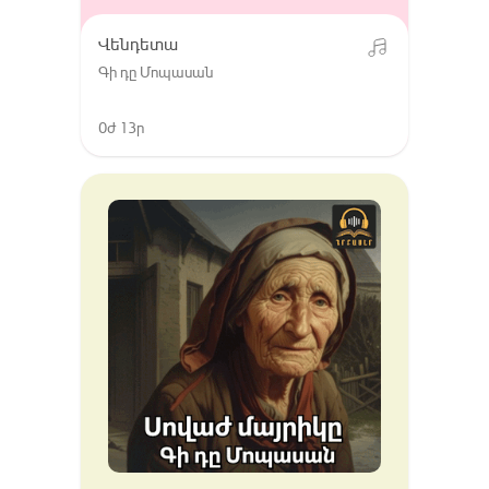
Վենդետա
Գի դը Մոպասան
0ժ 13ր