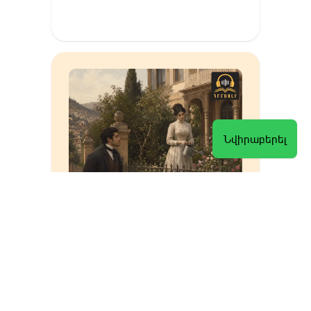
Նվիրաբերել
Հանելուկը լուծվեցավ
Մուրացան