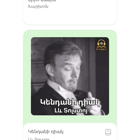
Խարիտոն
Կենդանի դիակ
Լև Տոլստոյ