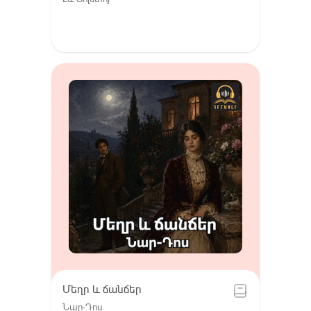
Մեղր և ճանճեր
Նար-Դոս