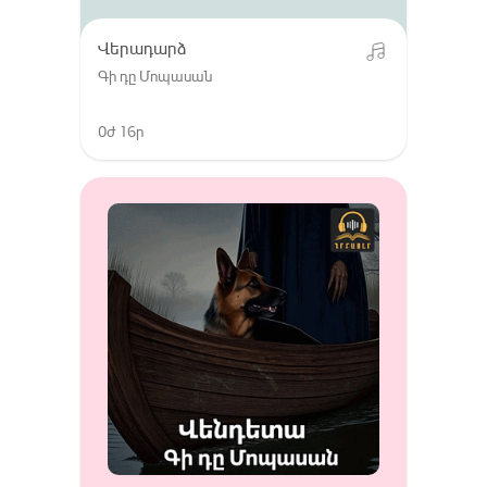
Վերադարձ
Գի դը Մոպասան
0ժ 16ր