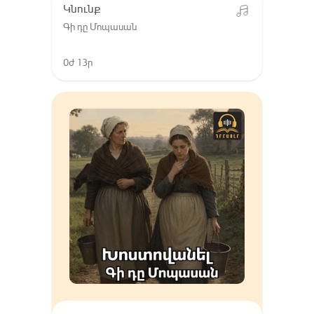
Կնունք
Գի դը Մոպասան
0ժ 13ր