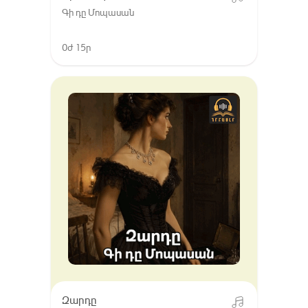
Գի դը Մոպասան
0ժ 15ր
Զարդը