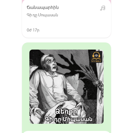
Ճանապարհին
Գի դը Մոպասան
0ժ 17ր