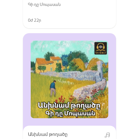
Գի դը Մոպասան
0ժ 22ր
Անխնամ թողածը