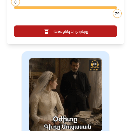
0
79
Հեռացնել ֆիլտրերը