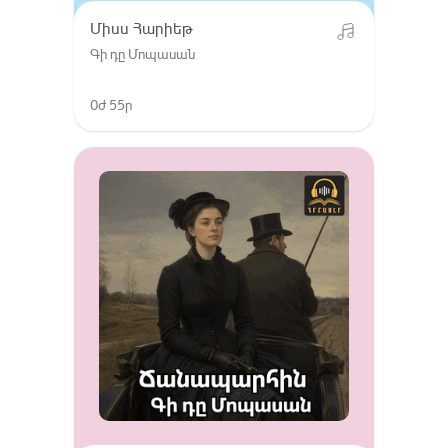
Միսս Հարիեթ
Գի դը Մոպասան
0ժ 55ր