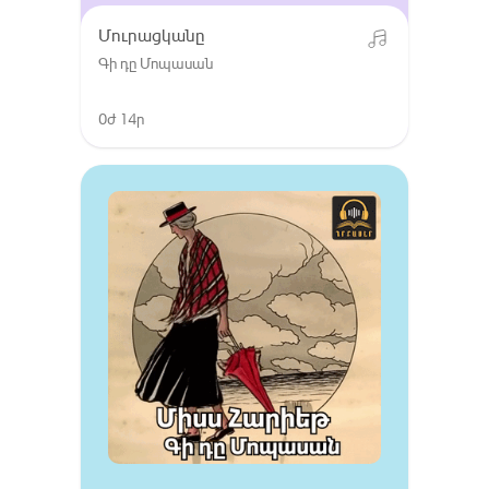
Մուրացկանը
Գի դը Մոպասան
0ժ 14ր