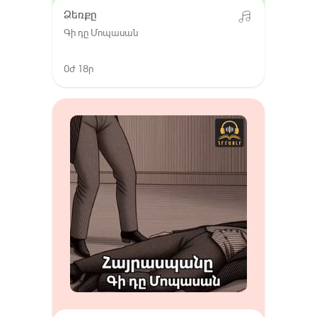
Ձեռքը
Գի դը Մոպասան
0ժ 18ր