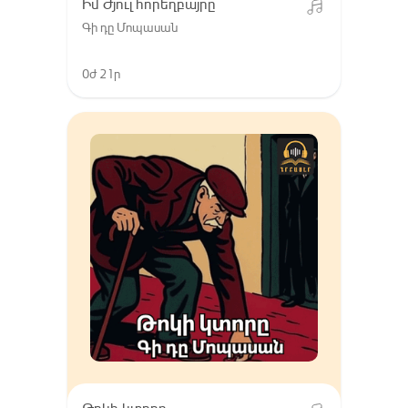
Իմ Ժյուլ հորեղբայրը
Գի դը Մոպասան
0ժ 21ր