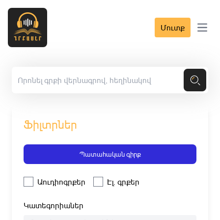
Մուտք
Open 
Ֆիլտրներ
Պատահական գիրք
Աուդիոգրքեր
Էլ. գրքեր
Կատեգորիաներ