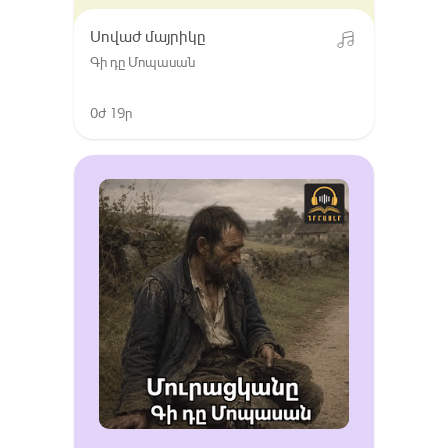
Սովաժ մայրիկը
Գի դը Մոպասան
0ժ 19ր