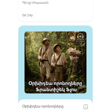
Գի դը Մոպասան
0ժ 24ր
Օրխիդեա որոնողները