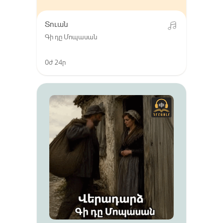
Տուան
Գի դը Մոպասան
0ժ 24ր