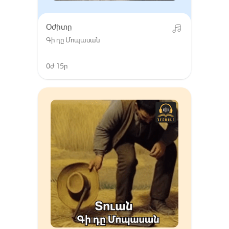
Օժիտը
Գի դը Մոպասան
0ժ 15ր