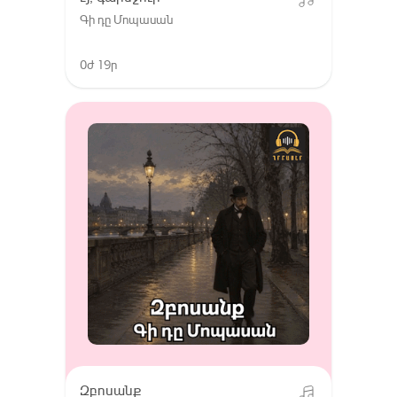
Գի դը Մոպասան
0ժ 19ր
Զբոսանք