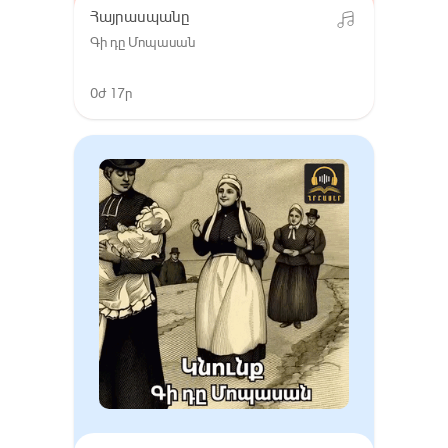
Հայրասպանը
Գի դը Մոպասան
0ժ 17ր