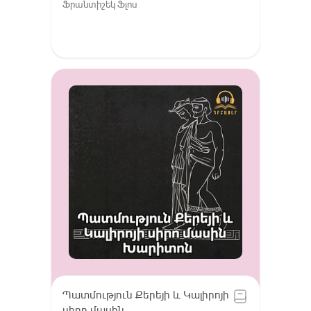
Ֆրանտիշեկ Ֆլոս
Պատմություն Քերեյի և Կալիրոյի
սիրո մասին