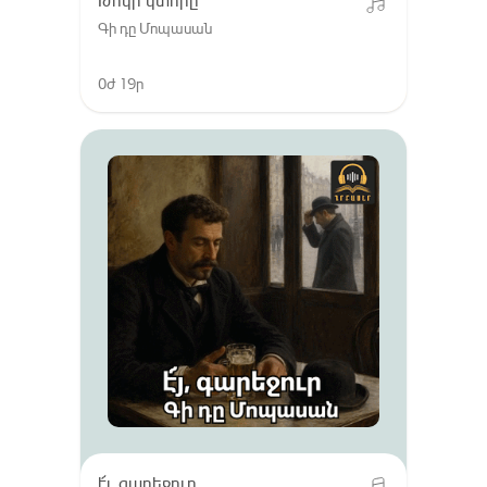
Թոկի կտորը
Գի դը Մոպասան
0ժ 19ր
է՜յ, գարեջուր