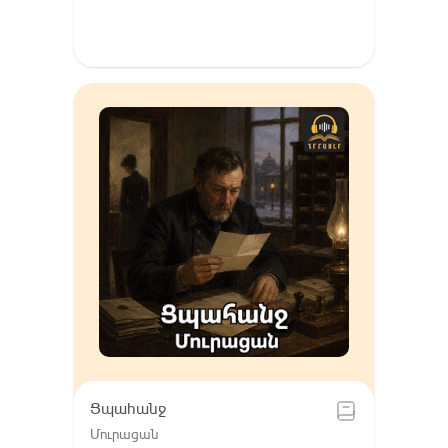
Ցպահանջ
Մուրացան