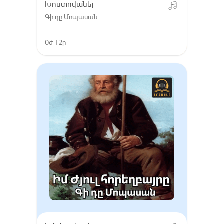
Խոստովանել
Գի դը Մոպասան
0ժ 12ր