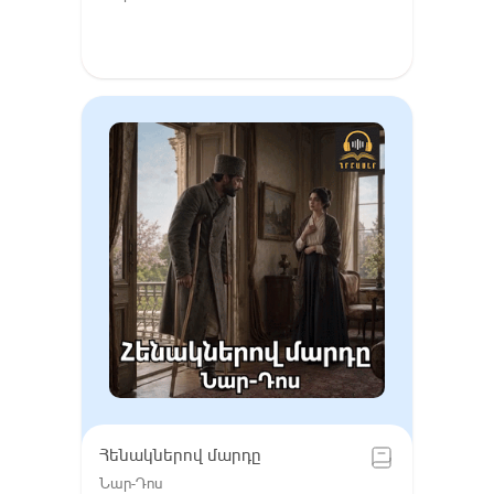
Հենակներով մարդը
Նար-Դոս