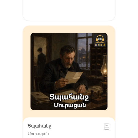
Ցպահանջ
Մուրացան