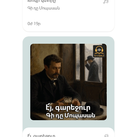
Թոկի կտորը
Գի դը Մոպասան
0ժ 19ր
է՜յ, գարեջուր