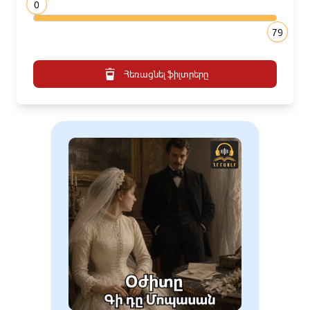
0
79
Հեռացնել ֆիլտրերը