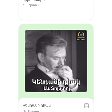
Խարիտոն
Կենդանի դիակ
Լև Տոլստոյ