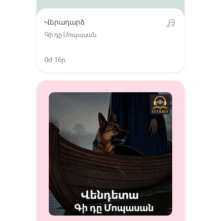
Վերադարձ
Գի դը Մոպասան
0ժ 16ր