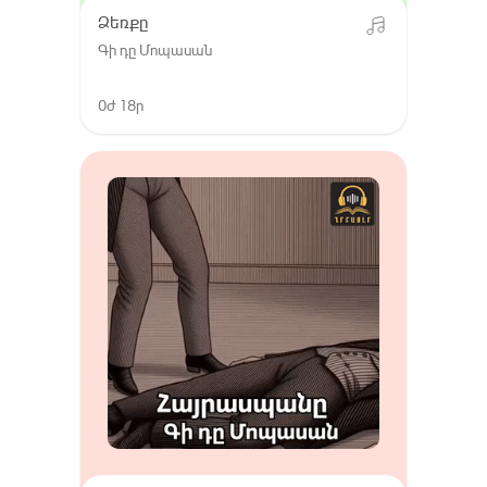
Ձեռքը
Գի դը Մոպասան
0ժ 18ր