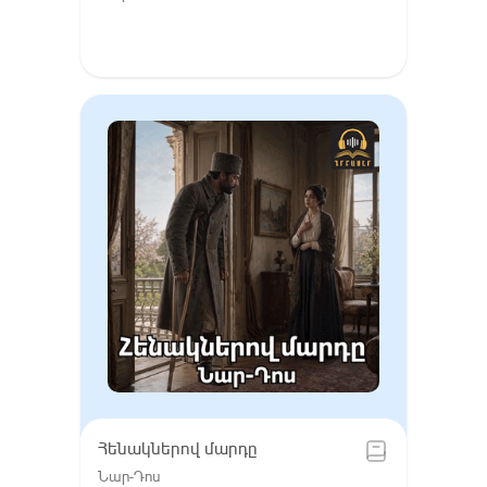
Հենակներով մարդը
Նար-Դոս