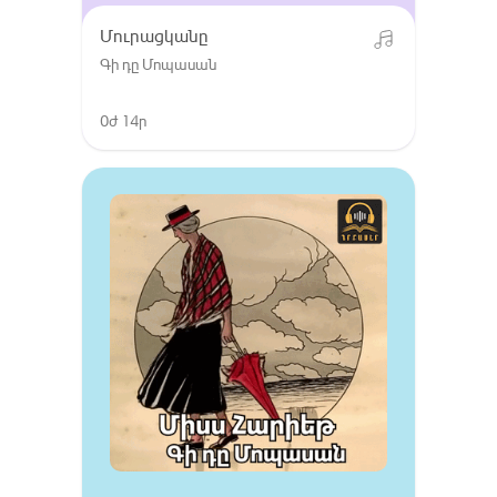
Մուրացկանը
Գի դը Մոպասան
0ժ 14ր