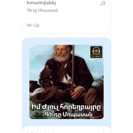
Խոստովանել
Գի դը Մոպասան
0ժ 12ր