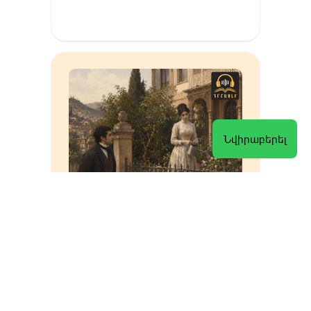
Նվիրաբերել
Հանելուկը լուծվեցավ
Մուրացան