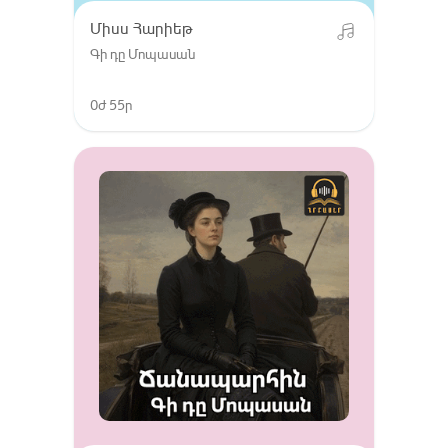
Միսս Հարիեթ
Գի դը Մոպասան
0ժ 55ր