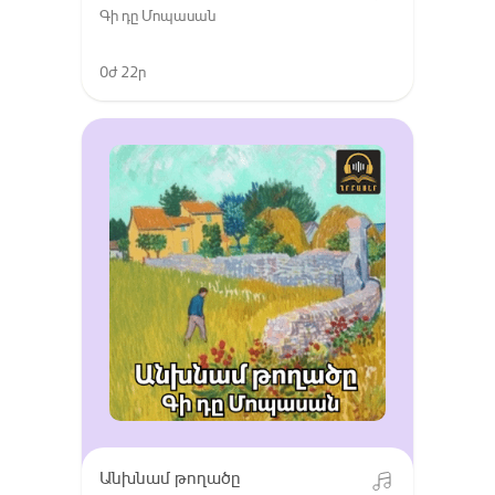
Գի դը Մոպասան
0ժ 22ր
Անխնամ թողածը