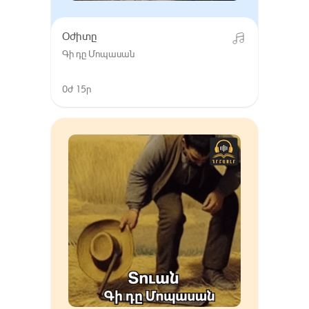
Օժիտը
Գի դը Մոպասան
0ժ 15ր