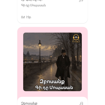
Գի դը Մոպասան
0ժ 19ր
Զբոսանք