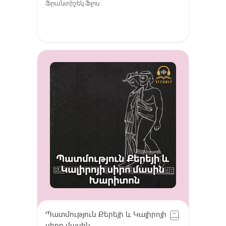
Ֆրանտիշեկ Ֆլոս
Պատմություն Քերեյի և Կալիրոյի
սիրո մասին