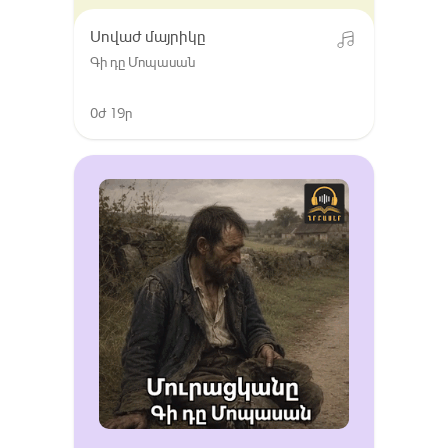
Սովաժ մայրիկը
Գի դը Մոպասան
0ժ 19ր