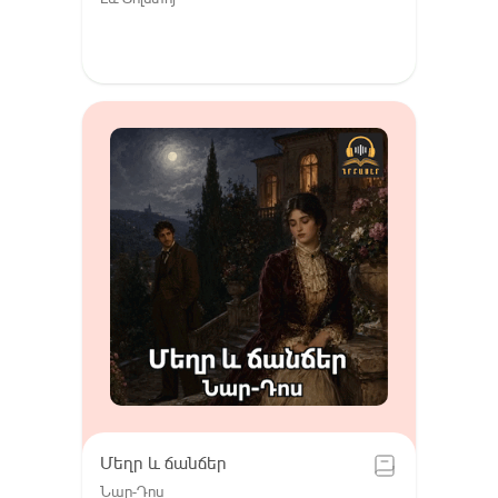
Մեղր և ճանճեր
Նար-Դոս