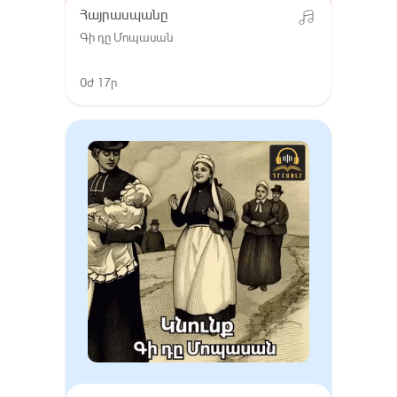
Հայրասպանը
Գի դը Մոպասան
0ժ 17ր