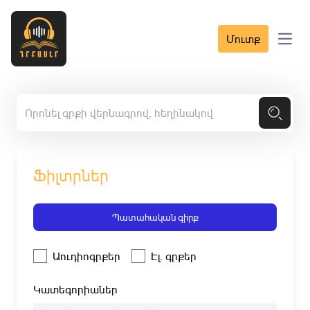
Մուտք
Open 
Ֆիլտրներ
Պատահական գիրք
Աուդիոգրքեր
Էլ. գրքեր
Կատեգորիաներ