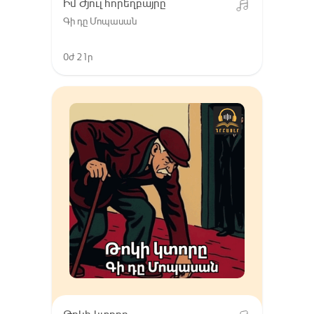
Իմ Ժյուլ հորեղբայրը
Գի դը Մոպասան
0ժ 21ր