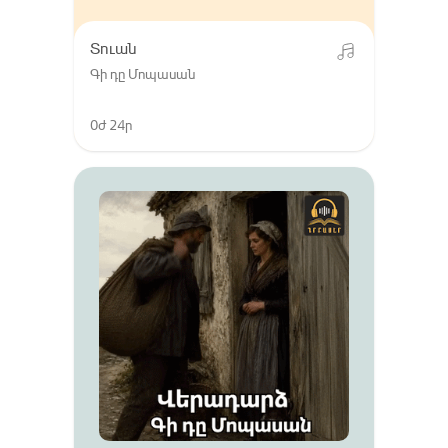
Տուան
Գի դը Մոպասան
0ժ 24ր