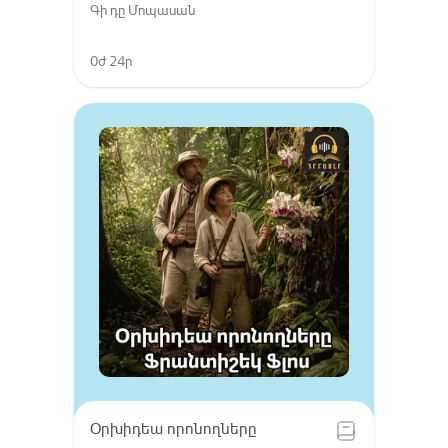
Գի դը Մոպասան
0ժ 24ր
Օրխիդեա որոնողները