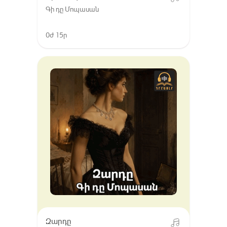
Գի դը Մոպասան
0ժ 15ր
Զարդը