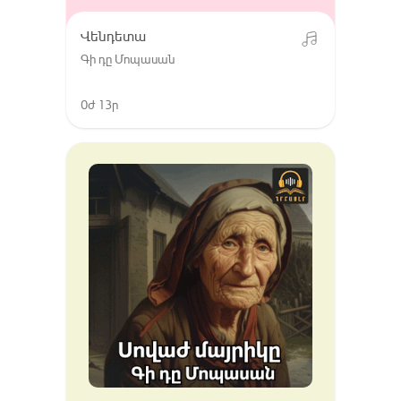
Վենդետա
Գի դը Մոպասան
0ժ 13ր