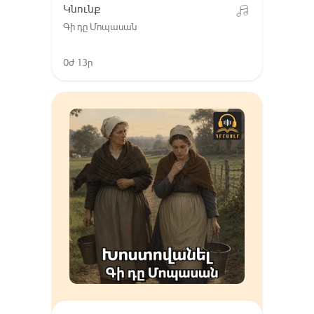
Կնունք
Գի դը Մոպասան
0ժ 13ր