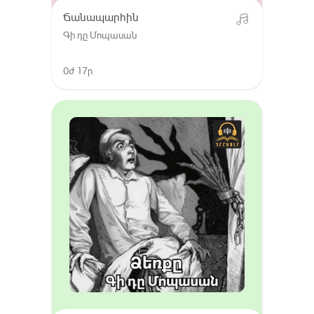
Ճանապարհին
Գի դը Մոպասան
0ժ 17ր