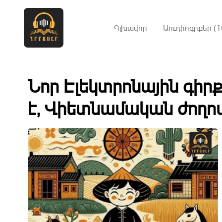
Գլխավոր
Աուդիոգրքեր (1
Նոր Էլեկտրոնային գիր
է, Վիետնամական ժողո