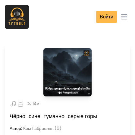
Войти
Open
0ч 14м
Чёрно-сине-туманно-серые горы
Автор:
Ким Габриелян (6)