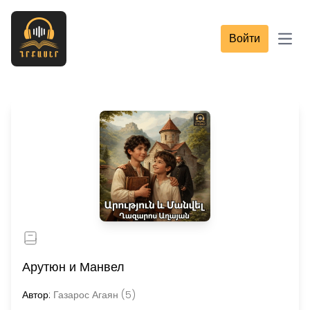
Войти
Open
Арутюн и Манвел
Автор:
Газарос Агаян (5)