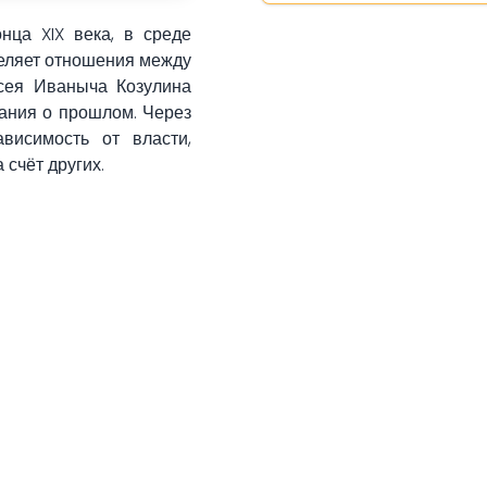
нца XIX века, в среде
деляет отношения между
сея Иваныча Козулина
ания о прошлом. Через
висимость от власти,
счёт других.