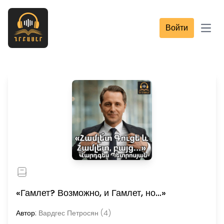
Войти
Open
«Гамлет? Возможно, и Гамлет, но…»
Автор:
Вардгес Петросян (4)