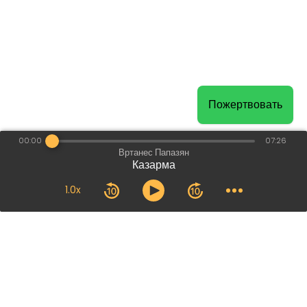
Пожертвовать
00:00
07:26
Вртанес Папазян
Казарма
1.0x