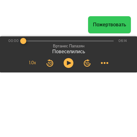
Пожертвовать
00:00
06:14
Вртанес Папазян
Повеселились
1.0x