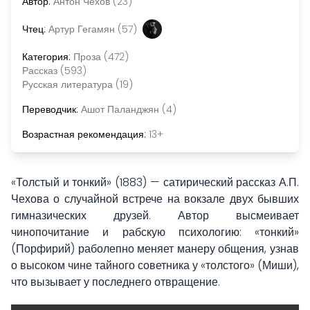
Автор:
Антон Чехов (23)
Чтец:
Артур Гегамян (57)
Категория:
Проза (472)
Рассказ (593)
Русская литература (19)
Переводчик:
Ашот Паланджян (4)
Возрастная рекомендация:
13+
«Толстый и тонкий» (1883) — сатирический рассказ А.П.
Чехова о случайной встрече на вокзале двух бывших
гимназических друзей. Автор высмеивает
чинопочитание и рабскую психологию: «тонкий»
(Порфирий) раболепно меняет манеру общения, узнав
о высоком чине тайного советника у «толстого» (Миши),
что вызывает у последнего отвращение.