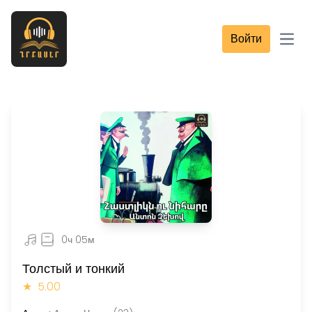
Войти
Open
0ч 05м
Толстый и тонкий
★
5.00