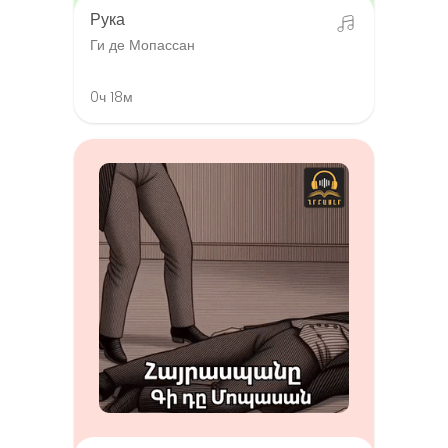
Рука
Ги де Мопассан
0ч 18м