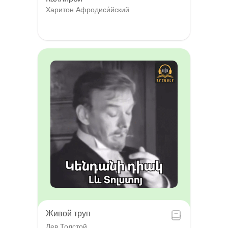
Харитон Афродиси́йский
Живой труп
Лев Толстой