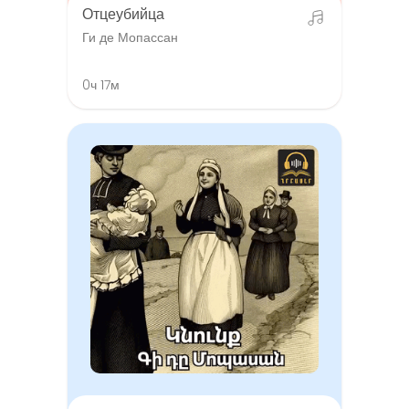
Отцеубийца
Ги де Мопассан
0ч 17м