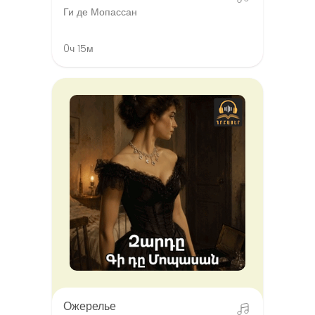
Ги де Мопассан
0ч 15м
Ожерелье