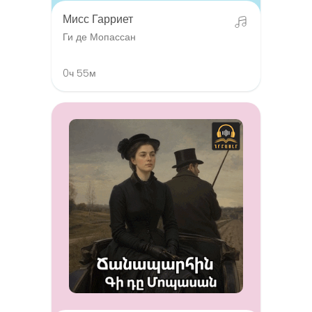
Мисс Гарриет
Ги де Мопассан
0ч 55м