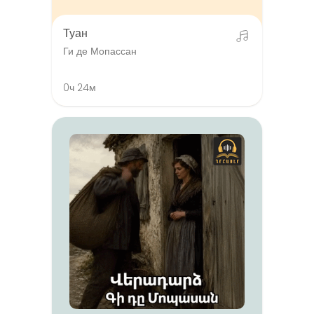
Туан
Ги де Мопассан
0ч 24м