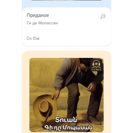
Приданое
Ги де Мопассан
0ч 15м