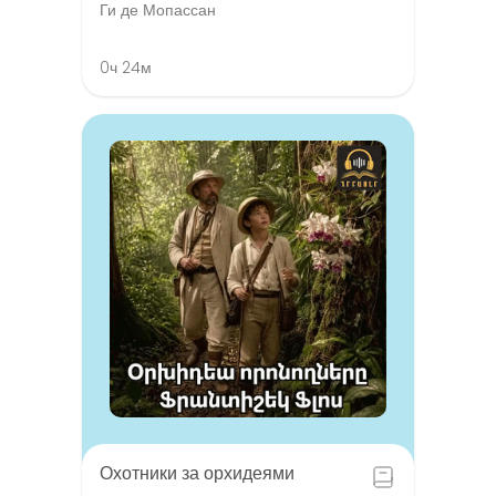
Ги де Мопассан
0ч 24м
Охотники за орхидеями