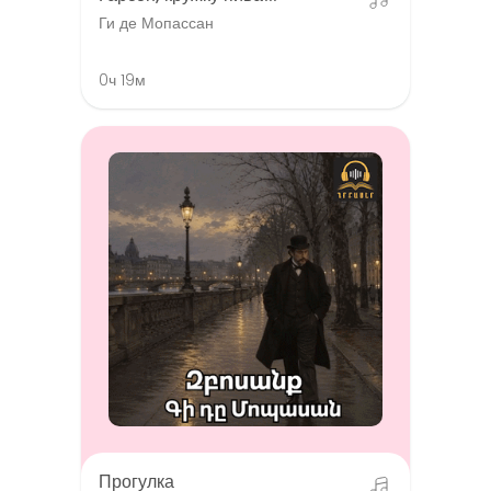
Ги де Мопассан
0ч 19м
Прогулка