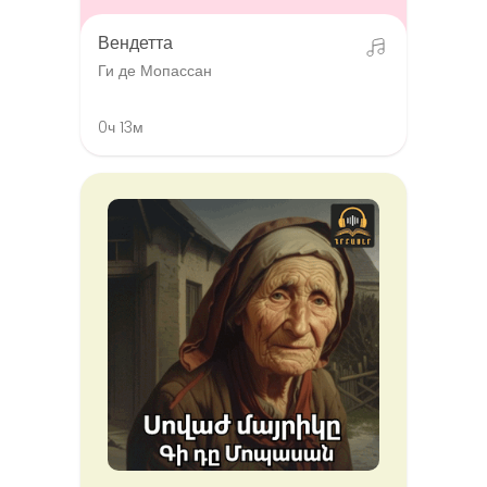
Вендетта
Ги де Мопассан
0ч 13м