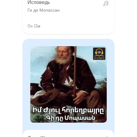
Исповедь
Ги де Мопассан
0ч 12м