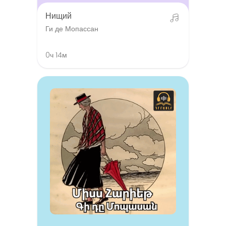
Нищий
Ги де Мопассан
0ч 14м