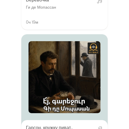
Ги де Мопассан
0ч 19м
Гарсон, кружку пива!..