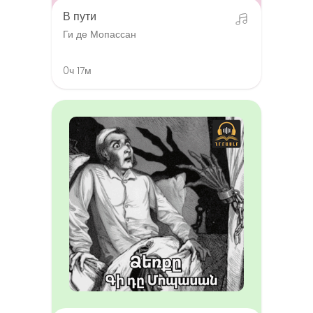
В пути
Ги де Мопассан
0ч 17м