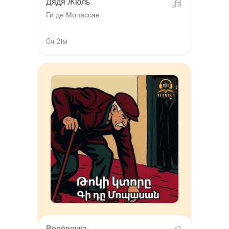
Дядя Жюль
Ги де Мопассан
0ч 21м
Верёвочка