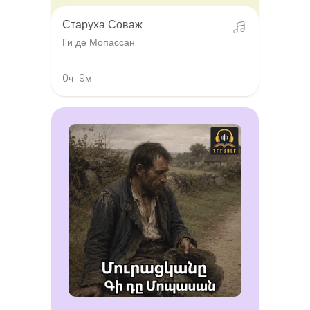
Старуха Соваж
Ги де Мопассан
0ч 19м