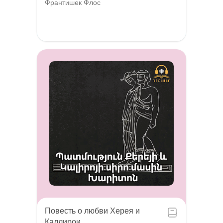
Франтишек Флос
Повесть о любви Херея и
Каллирои