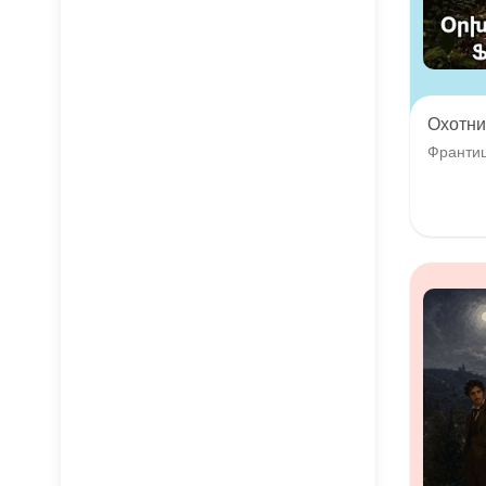
Охотни
Франти