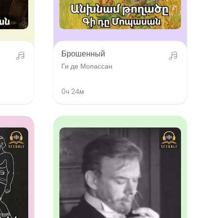
Брошенный
Ги де Мопассан
0ч 24м