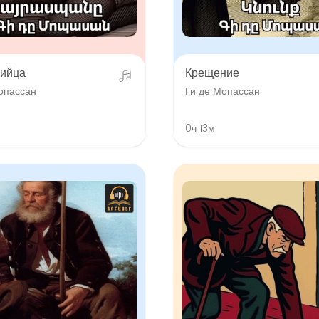
ийца
Крещение
опассан
Ги де Мопассан
0ч 13м