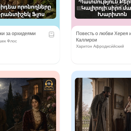
ки за орхидеями
Повесть о любви Херея 
Каллирои
шек Флос
Харитон Афродиси́йский