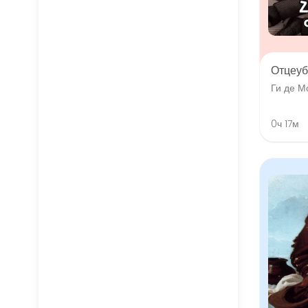
Отцеуб
Ги де М
0ч 17м