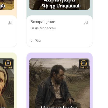
Возвращение
Ги де Мопассан
0ч 16м