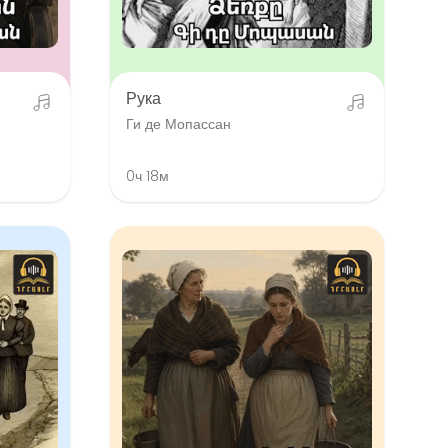
Рука
Ги де Мопассан
0ч 18м