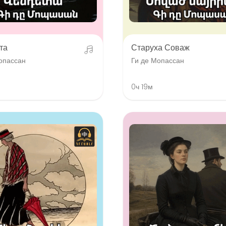
та
Старуха Соваж
опассан
Ги де Мопассан
0ч 19м