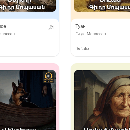
ное
Туан
опассан
Ги де Мопассан
0ч 24м