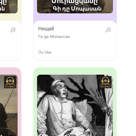
Нищий
Ги де Мопассан
0ч 14м