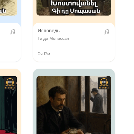
Исповедь
Ги де Мопассан
0ч 12м