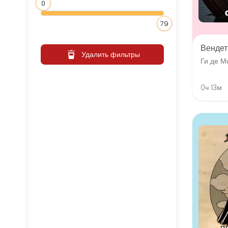
0
79
Вендет
Удалить фильтры
Ги де М
0ч 13м