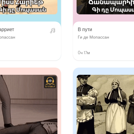
арриет
В пути
опассан
Ги де Мопассан
0ч 17м