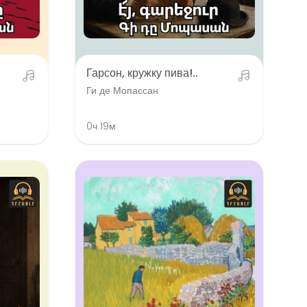
Гарсон, кружку пива!..
Ги де Мопассан
0ч 19м