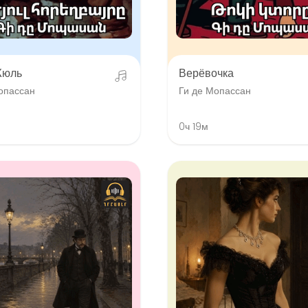
Жюль
Верёвочка
опассан
Ги де Мопассан
0ч 19м