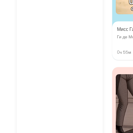
Мисс Г
Ги де М
0ч 55м