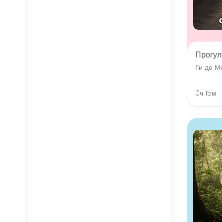
Прогул
Ги де М
0ч 15м