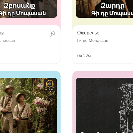
ка
Ожерелье
опассан
Ги де Мопассан
0ч 22м