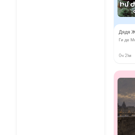
Дядя 
Ги де М
0ч 21м