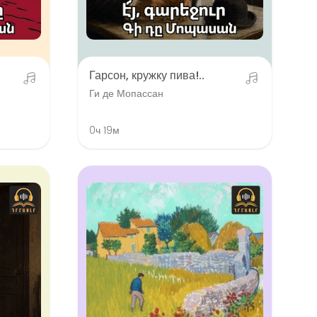
Гарсон, кружку пива!..
Ги де Мопассан
0ч 19м