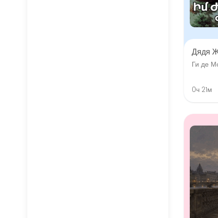
Дядя 
Ги де М
0ч 21м