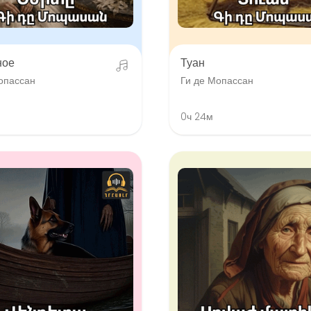
ное
Туан
опассан
Ги де Мопассан
0ч 24м