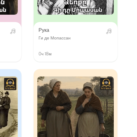
Рука
Ги де Мопассан
0ч 18м