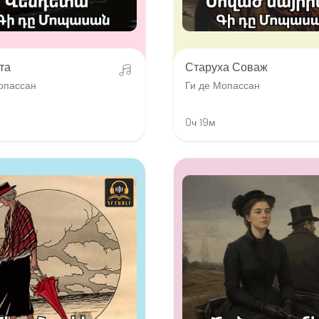
та
Старуха Соваж
опассан
Ги де Мопассан
0ч 19м