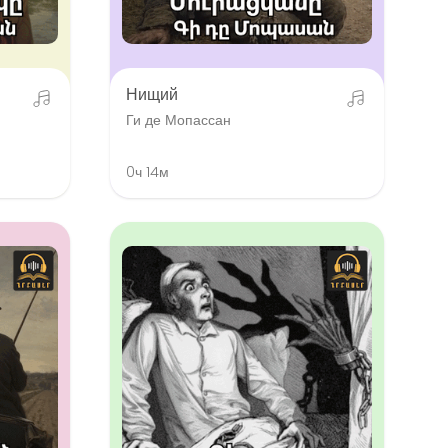
Нищий
Ги де Мопассан
0ч 14м