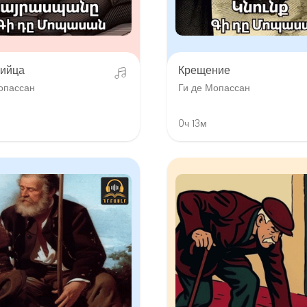
ийца
Крещение
опассан
Ги де Мопассан
0ч 13м