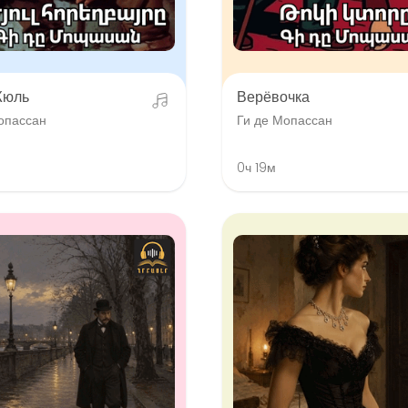
Жюль
Верёвочка
опассан
Ги де Мопассан
0ч 19м