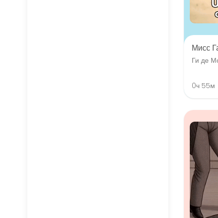
Мисс Г
Ги де М
0ч 55м