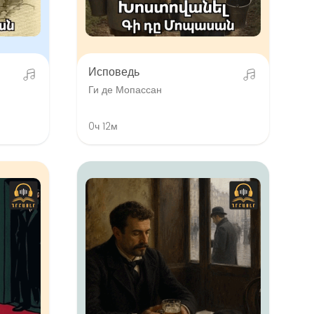
Исповедь
Ги де Мопассан
0ч 12м