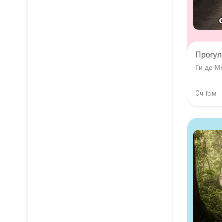
Прогул
Ги де М
0ч 15м