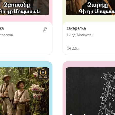
ка
Ожерелье
опассан
Ги де Мопассан
0ч 22м