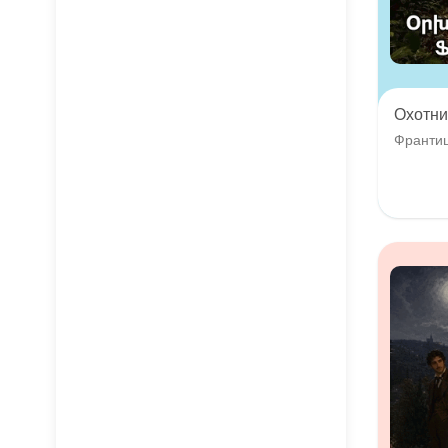
Охотни
Франти