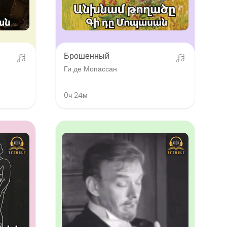
Брошенный
Ги де Мопассан
0ч 24м