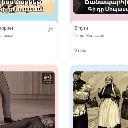
арриет
В пути
опассан
Ги де Мопассан
0ч 17м