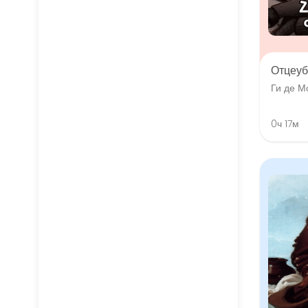
Отцеуб
Ги де М
0ч 17м