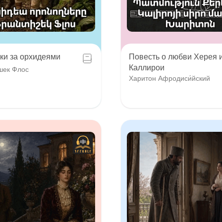
ки за орхидеями
Повесть о любви Херея 
Каллирои
шек Флос
Харитон Афродиси́йский