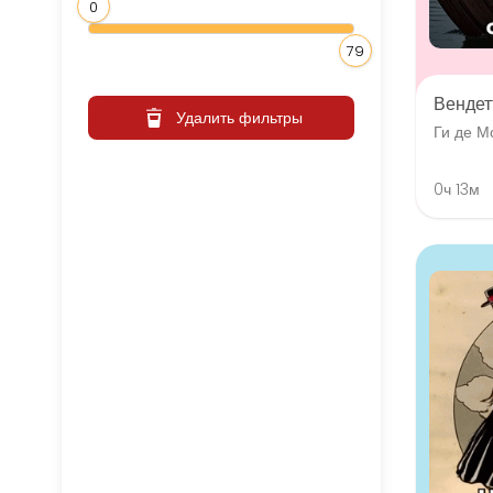
0
79
Вендет
Удалить фильтры
Ги де М
0ч 13м