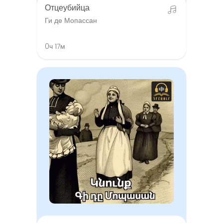
Отцеубийца
Ги де Мопассан
0ч 17м