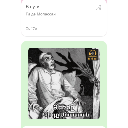
В пути
Ги де Мопассан
0ч 17м