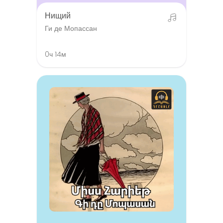
Нищий
Ги де Мопассан
0ч 14м