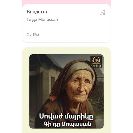
Вендетта
Ги де Мопассан
0ч 13м