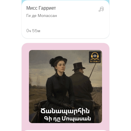
Мисс Гарриет
Ги де Мопассан
0ч 55м