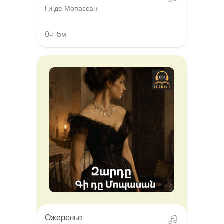
Ги де Мопассан
0ч 15м
Ожерелье