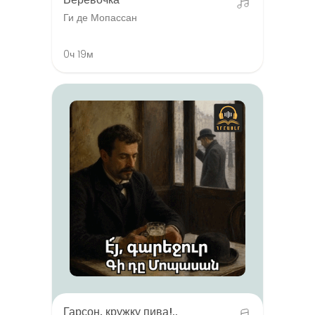
Ги де Мопассан
0ч 19м
Гарсон, кружку пива!..