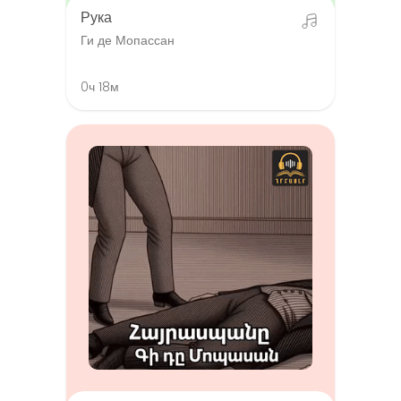
Рука
Ги де Мопассан
0ч 18м