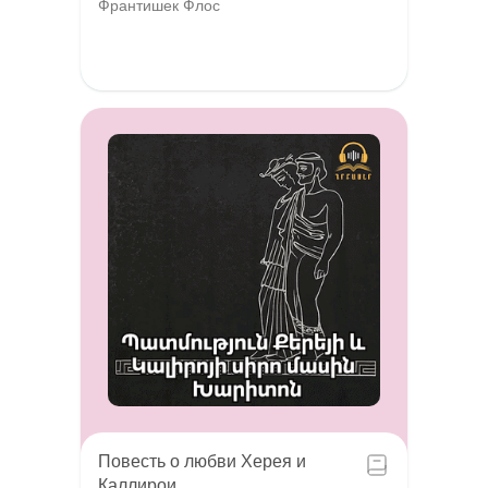
Франтишек Флос
Повесть о любви Херея и
Каллирои