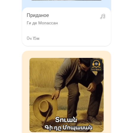
Приданое
Ги де Мопассан
0ч 15м