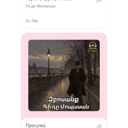
Ги де Мопассан
0ч 19м
Прогулка