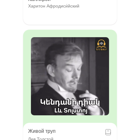
Харитон Афродиси́йский
Живой труп
Лев Толстой