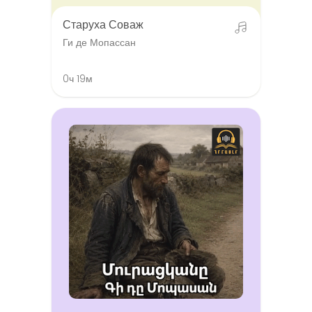
Старуха Соваж
Ги де Мопассан
0ч 19м