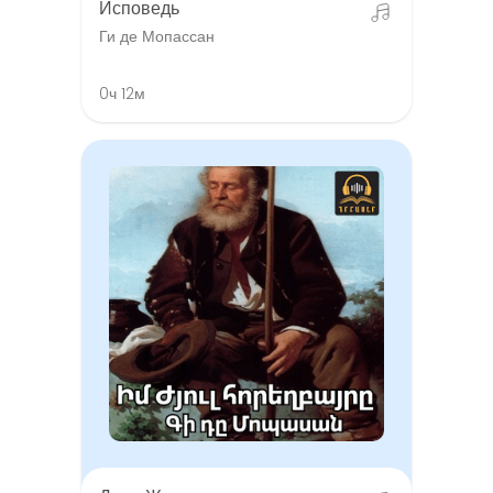
Исповедь
Ги де Мопассан
0ч 12м