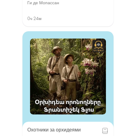
Ги де Мопассан
0ч 24м
Охотники за орхидеями