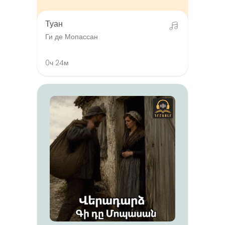
Туан
Ги де Мопассан
0ч 24м