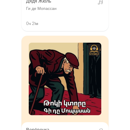
Дядя Жюль
Ги де Мопассан
0ч 21м
Верёвочка