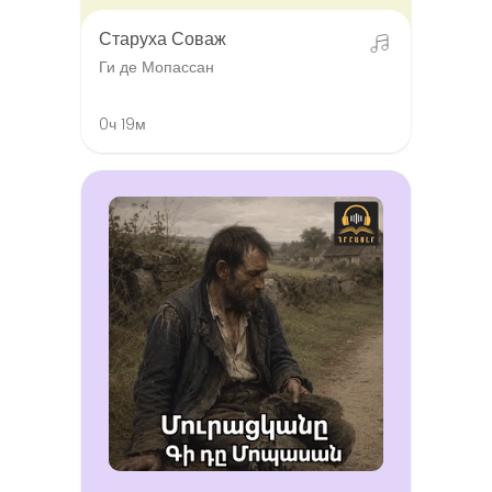
Старуха Соваж
Ги де Мопассан
0ч 19м