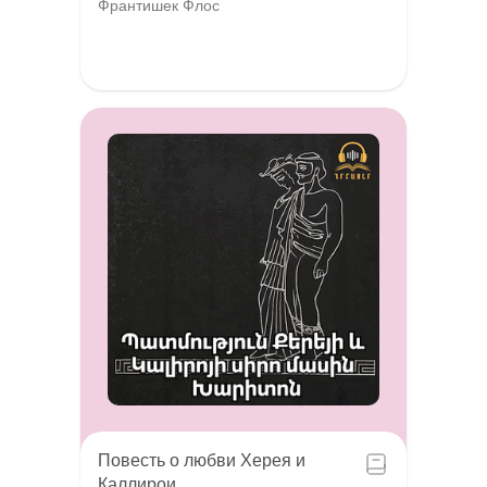
Франтишек Флос
Повесть о любви Херея и
Каллирои