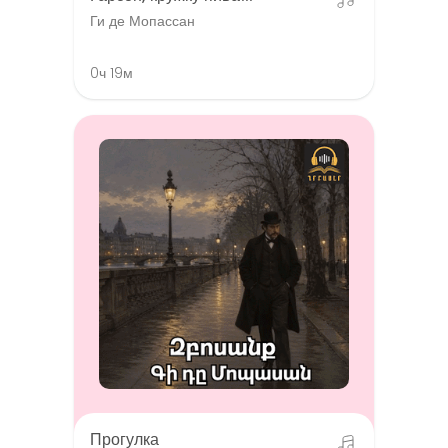
Ги де Мопассан
0ч 19м
Прогулка