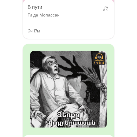
В пути
Ги де Мопассан
0ч 17м