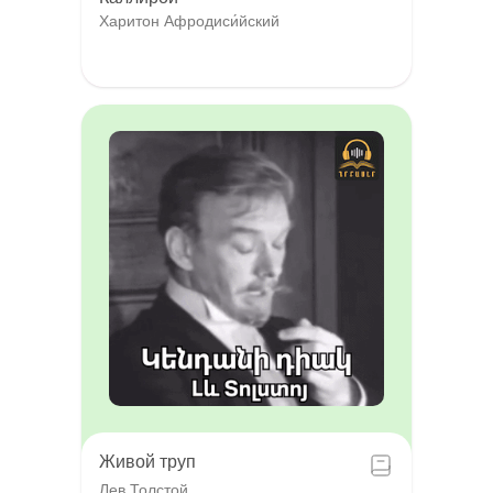
Харитон Афродиси́йский
Живой труп
Лев Толстой