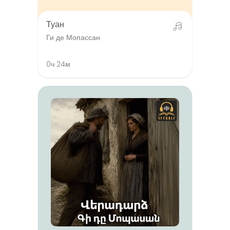
Туан
Ги де Мопассан
0ч 24м