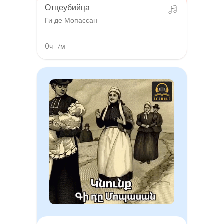
Отцеубийца
Ги де Мопассан
0ч 17м