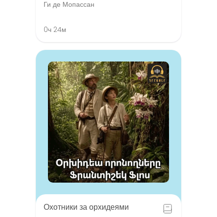
Ги де Мопассан
0ч 24м
Охотники за орхидеями