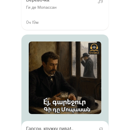
Ги де Мопассан
0ч 19м
Гарсон, кружку пива!..