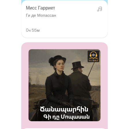
Мисс Гарриет
Ги де Мопассан
0ч 55м