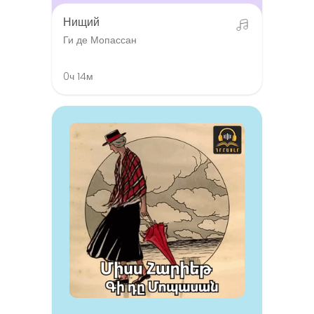
Нищий
Ги де Мопассан
0ч 14м