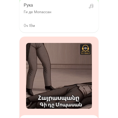
Рука
Ги де Мопассан
0ч 18м