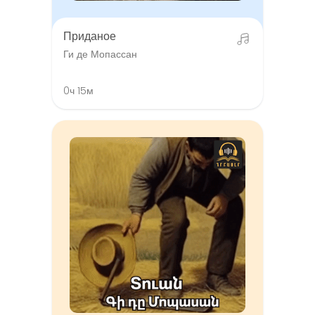
Приданое
Ги де Мопассан
0ч 15м