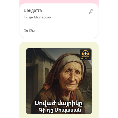
Вендетта
Ги де Мопассан
0ч 13м