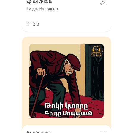
Дядя Жюль
Ги де Мопассан
0ч 21м
Верёвочка