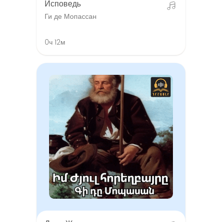
Исповедь
Ги де Мопассан
0ч 12м