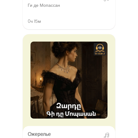
Ги де Мопассан
0ч 15м
Ожерелье