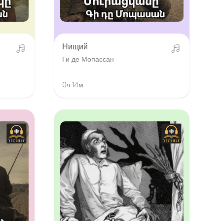
Нищий
Ги де Мопассан
0ч 14м