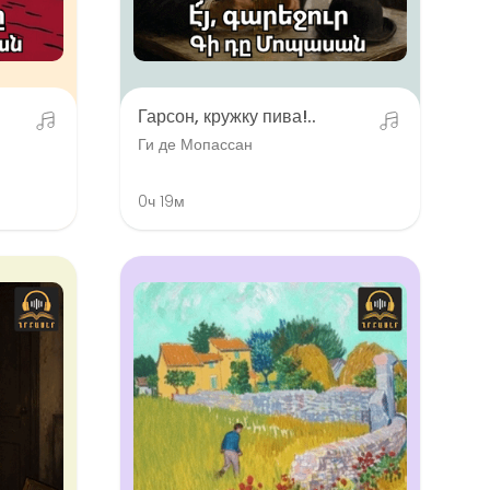
Гарсон, кружку пива!..
Ги де Мопассан
0ч 19м