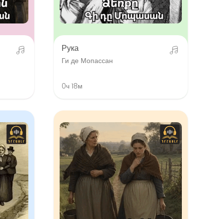
Рука
Ги де Мопассан
0ч 18м