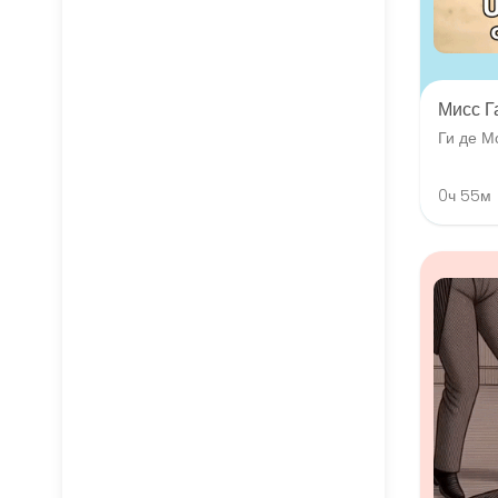
Мисс Г
Ги де М
0ч 55м