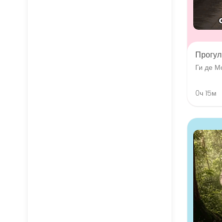
Прогул
Ги де М
0ч 15м