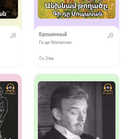
Брошенный
Ги де Мопассан
0ч 24м