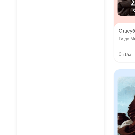
Отцеуб
Ги де М
0ч 17м