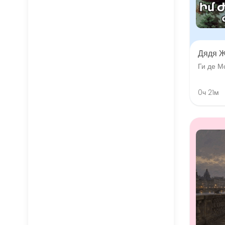
Дядя 
Ги де М
0ч 21м