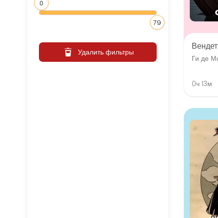
0
79
Вендет
Удалить фильтры
Ги де М
0ч 13м