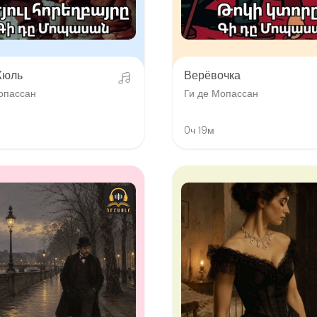
Жюль
Верёвочка
опассан
Ги де Мопассан
0ч 19м