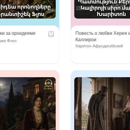
ки за орхидеями
Повесть о любви Херея 
Каллирои
шек Флос
Харитон Афродиси́йский