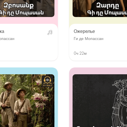
ка
Ожерелье
опассан
Ги де Мопассан
0ч 22м