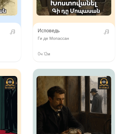
Исповедь
Ги де Мопассан
0ч 12м