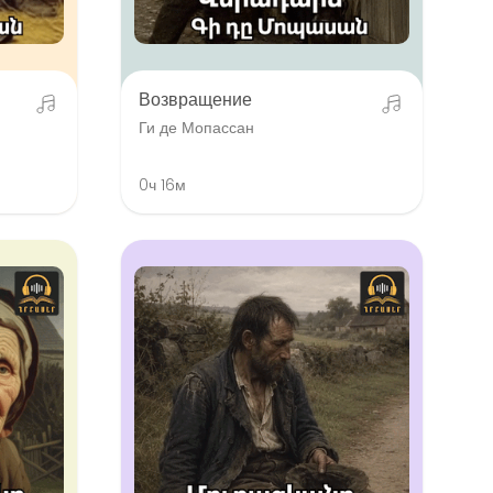
Возвращение
Ги де Мопассан
0ч 16м