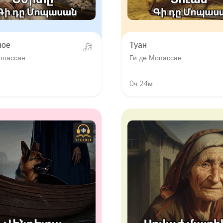
ное
Туан
опассан
Ги де Мопассан
0ч 24м