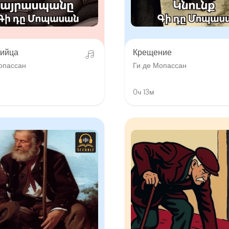
ийца
Крещение
опассан
Ги де Мопассан
0ч 13м