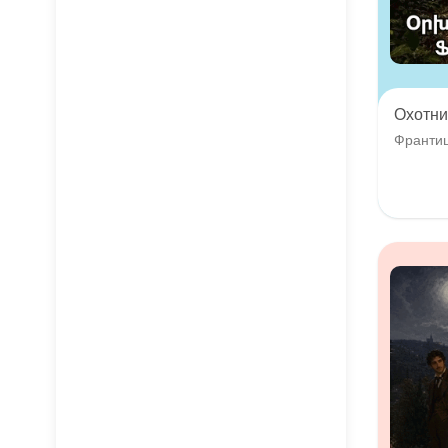
Охотни
Франти