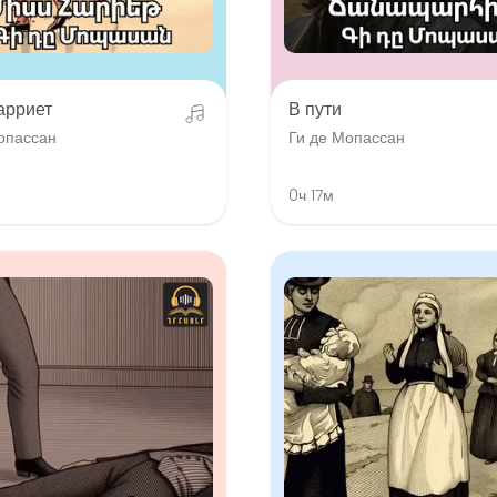
арриет
В пути
опассан
Ги де Мопассан
0ч 17м