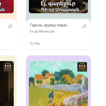
Гарсон, кружку пива!..
Ги де Мопассан
0ч 19м