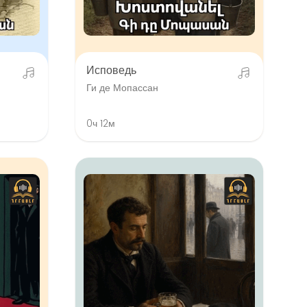
Исповедь
Ги де Мопассан
0ч 12м