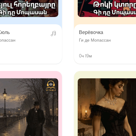
Жюль
Верёвочка
опассан
Ги де Мопассан
0ч 19м