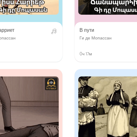
арриет
В пути
опассан
Ги де Мопассан
0ч 17м