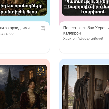
ки за орхидеями
Повесть о любви Херея 
Каллирои
шек Флос
Харитон Афродиси́йский