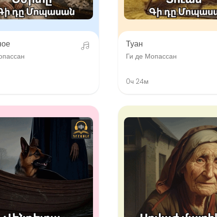
ное
Туан
опассан
Ги де Мопассан
0ч 24м