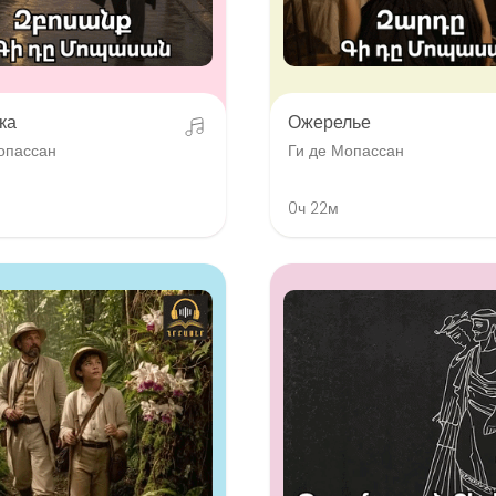
ка
Ожерелье
опассан
Ги де Мопассан
0ч 22м