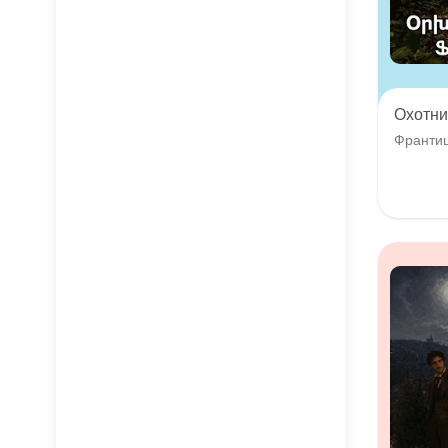
Охотни
Франти