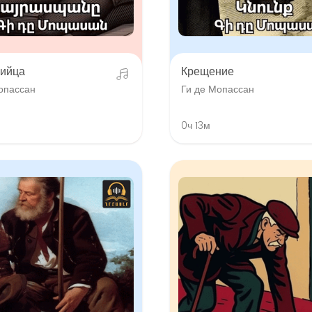
ийца
Крещение
опассан
Ги де Мопассан
0ч 13м