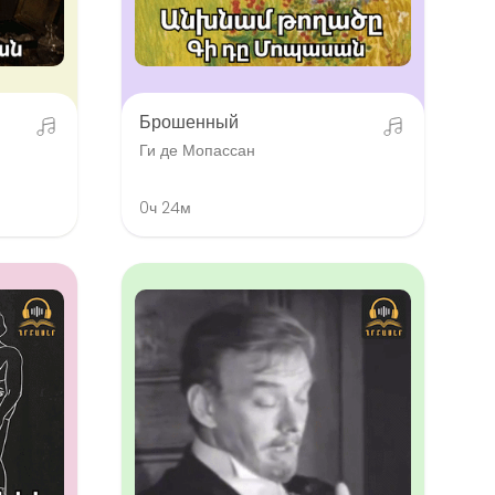
Брошенный
Ги де Мопассан
0ч 24м