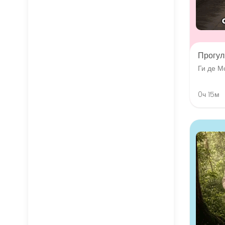
Прогул
Ги де М
0ч 15м