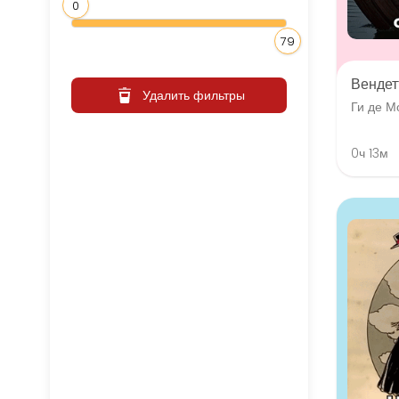
0
79
Вендет
Удалить фильтры
Ги де М
0ч 13м