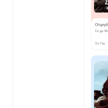
Отцеуб
Ги де М
0ч 17м