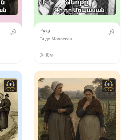
Рука
Ги де Мопассан
0ч 18м