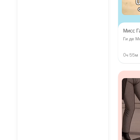
Мисс Г
Ги де М
0ч 55м