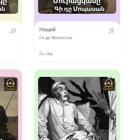
Нищий
Ги де Мопассан
0ч 14м