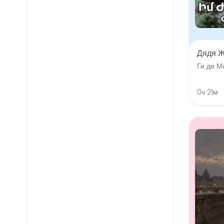
Дядя 
Ги де М
0ч 21м