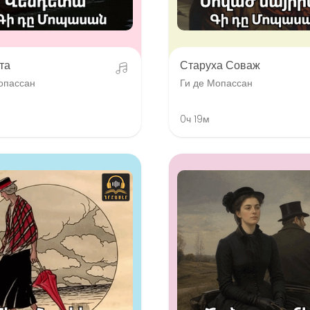
та
Старуха Соваж
опассан
Ги де Мопассан
0ч 19м