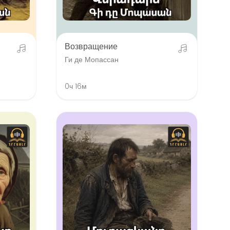
Возвращение
Ги де Мопассан
0ч 16м