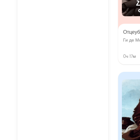
Отцеуб
Ги де М
0ч 17м