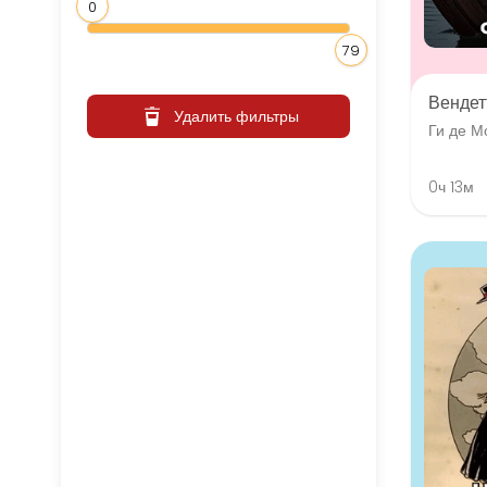
0
79
Вендет
Удалить фильтры
Ги де М
0ч 13м