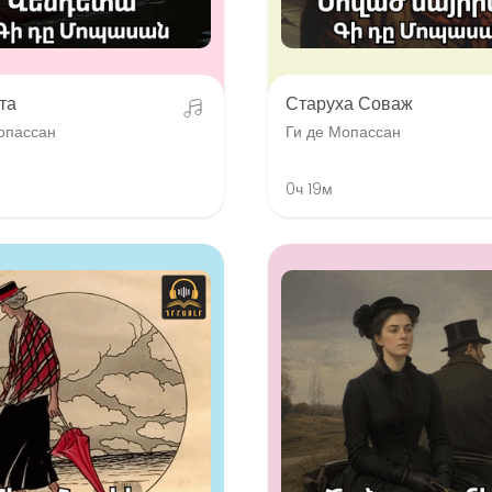
та
Старуха Соваж
опассан
Ги де Мопассан
0ч 19м