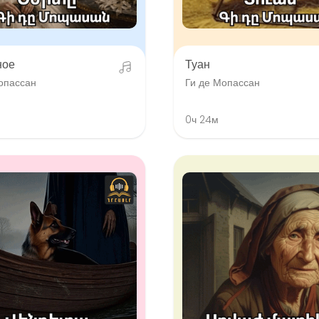
ное
Туан
опассан
Ги де Мопассан
0ч 24м