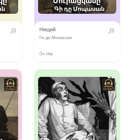
Нищий
Ги де Мопассан
0ч 14м