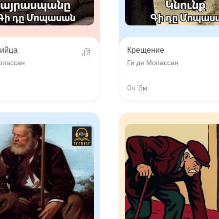
ийца
Крещение
опассан
Ги де Мопассан
0ч 13м