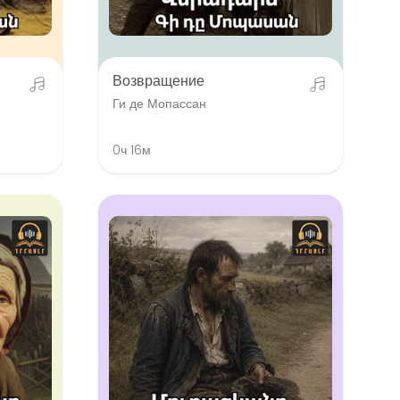
Возвращение
Ги де Мопассан
0ч 16м