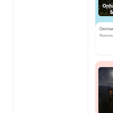
Охотни
Франти