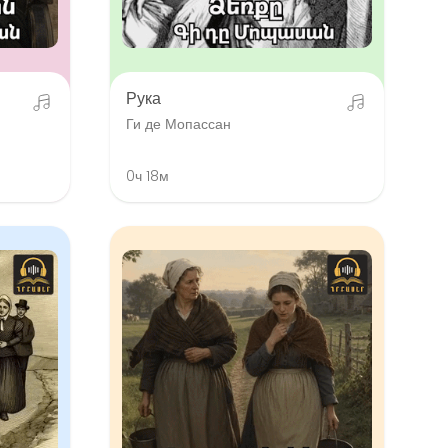
Рука
Ги де Мопассан
0ч 18м