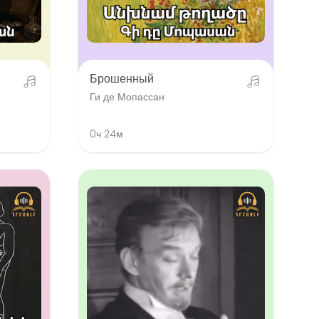
Брошенный
Ги де Мопассан
0ч 24м