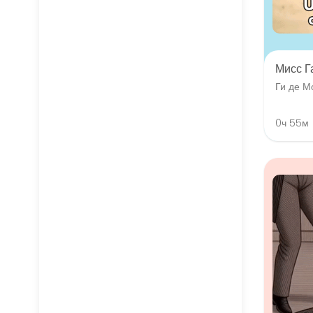
Мисс Г
Ги де М
0ч 55м