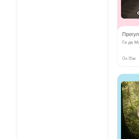
Прогул
Ги де М
0ч 15м