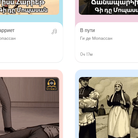
арриет
В пути
опассан
Ги де Мопассан
0ч 17м