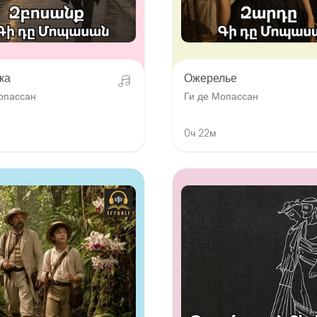
ка
Ожерелье
опассан
Ги де Мопассан
0ч 22м