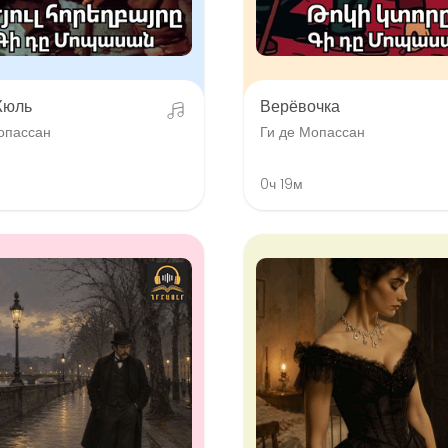
Жюль
Верёвочка
опассан
Ги де Мопассан
0ч 19м