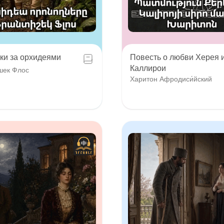
ки за орхидеями
Повесть о любви Херея 
Каллирои
шек Флос
Харитон Афродиси́йский