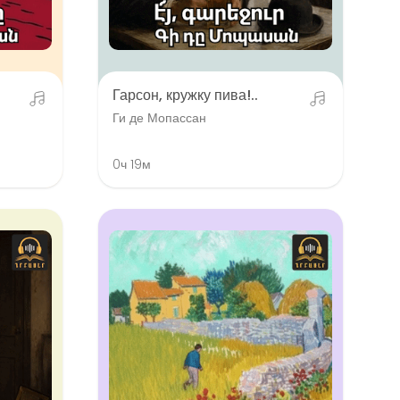
Гарсон, кружку пива!..
Ги де Мопассан
0ч 19м