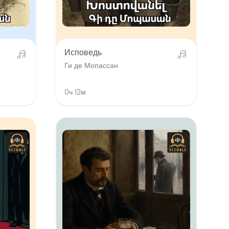
Исповедь
Ги де Мопассан
0ч 12м