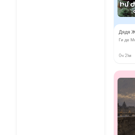
Дядя 
Ги де М
0ч 21м