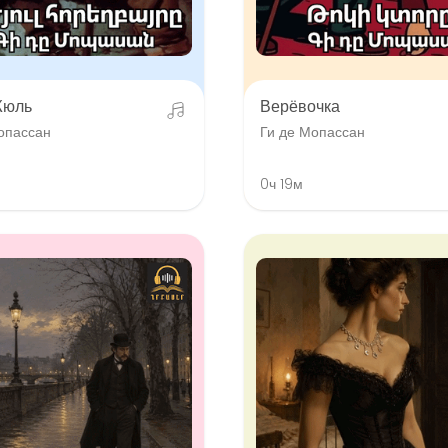
Жюль
Верёвочка
опассан
Ги де Мопассан
0ч 19м