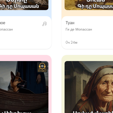
ное
Туан
опассан
Ги де Мопассан
0ч 24м