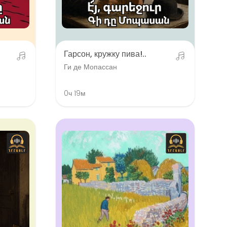
Гарсон, кружку пива!..
Ги де Мопассан
0ч 19м