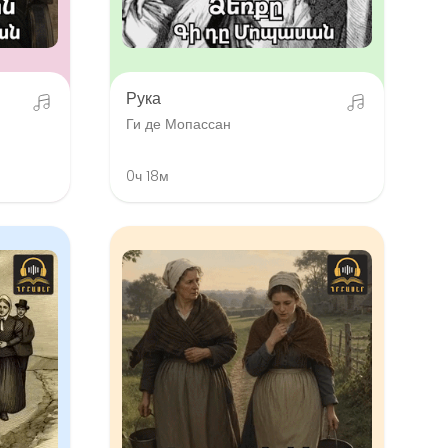
Рука
Ги де Мопассан
0ч 18м