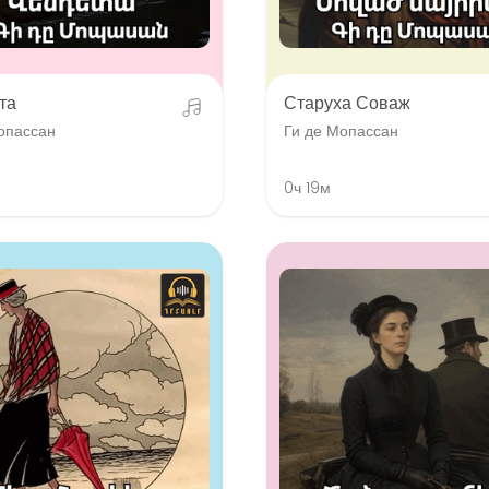
та
Старуха Соваж
опассан
Ги де Мопассан
0ч 19м