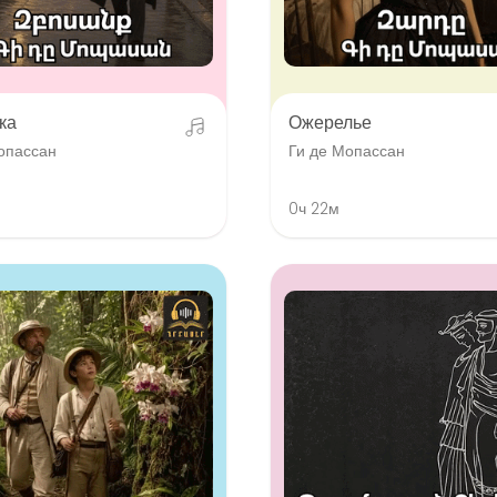
ка
Ожерелье
опассан
Ги де Мопассан
0ч 22м