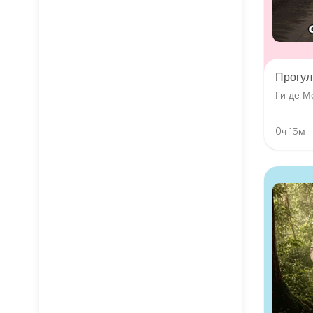
Прогул
Ги де М
0ч 15м