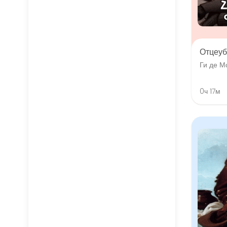
Отцеуб
Ги де М
0ч 17м