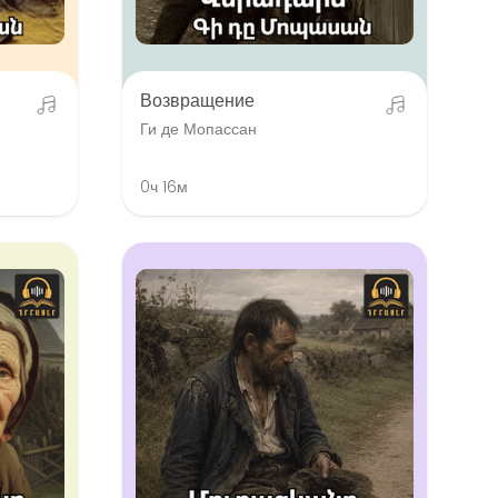
Возвращение
Ги де Мопассан
0ч 16м