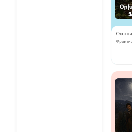
Охотни
Франти