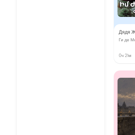
Дядя 
Ги де М
0ч 21м