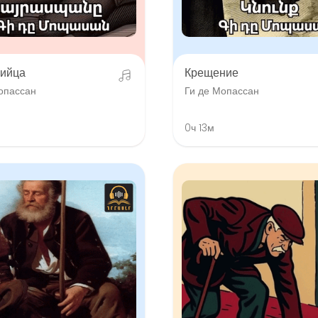
ийца
Крещение
опассан
Ги де Мопассан
0ч 13м