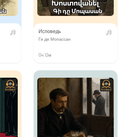
Исповедь
Ги де Мопассан
0ч 12м