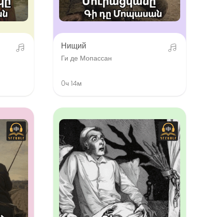
Нищий
Ги де Мопассан
0ч 14м