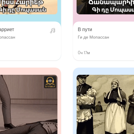
арриет
В пути
опассан
Ги де Мопассан
0ч 17м