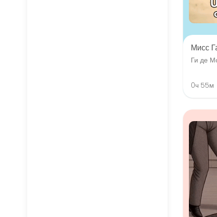
Мисс Г
Ги де М
0ч 55м