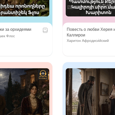
ки за орхидеями
Повесть о любви Херея 
Каллирои
шек Флос
Харитон Афродиси́йский