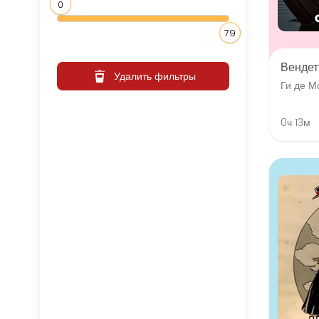
0
79
Вендет
Удалить фильтры
Ги де М
0ч 13м