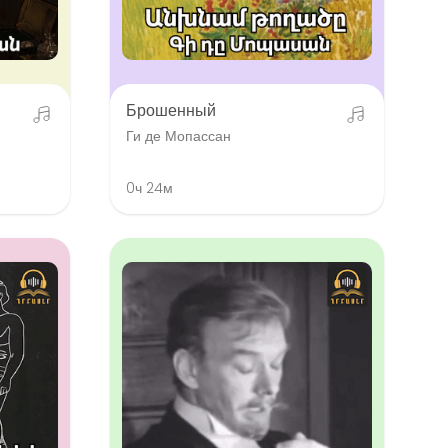
Брошенный
Ги де Мопассан
0ч 24м