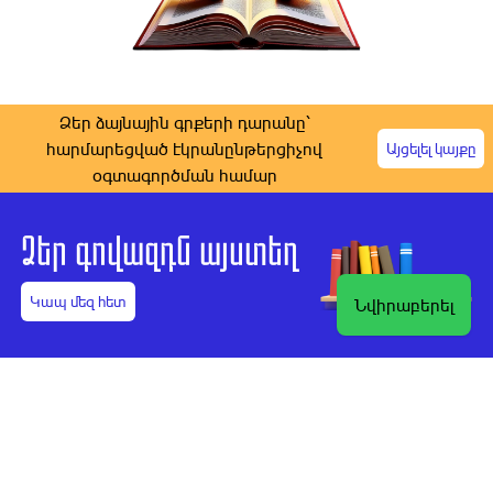
Ձեր ձայնային գրքերի դարանը՝
հարմարեցված էկրանընթերցիչով
Այցելել կայքը
օգտագործման համար
Ձեր գովազդն այստեղ
Կապ մեզ հետ
Նվիրաբերել
Ստեղծեք Ձեր
Աուդիոգիրքը