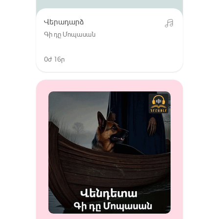
Վերադարձ
Գի դը Մոպասան
0ժ 16ր