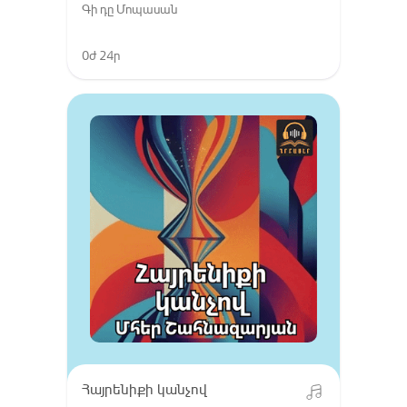
Գի դը Մոպասան
0ժ 24ր
Հայրենիքի կանչով