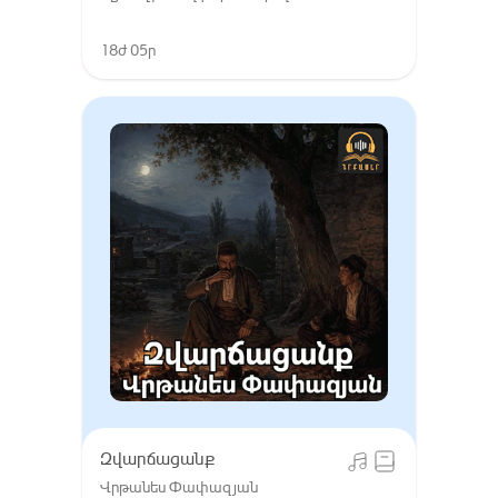
18ժ 05ր
Զվարճացանք
Վրթանես Փափազյան