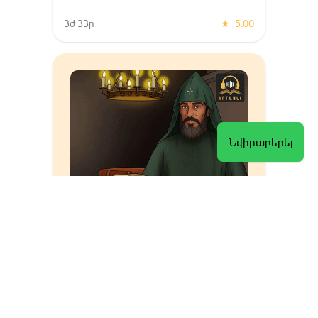
3ժ 33ր
★
5.00
Նվիրաբերել
Պատմութիւն հայոց
Հովհաննես Ե Դրասխանակերտցի