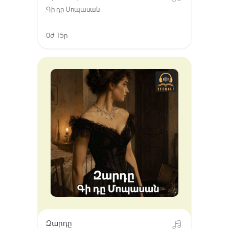
Գի դը Մոպասան
0ժ 15ր
Զարդը