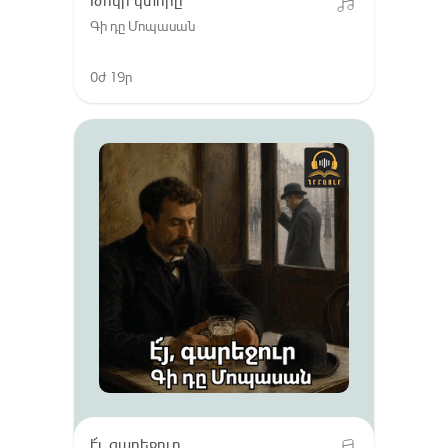
Թոկի կտորը
Գի դը Մոպասան
0ժ 19ր
է՜յ, գարեջուր