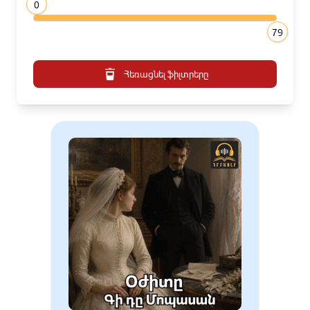
0
79
Հեռացնել ֆիլտրերը