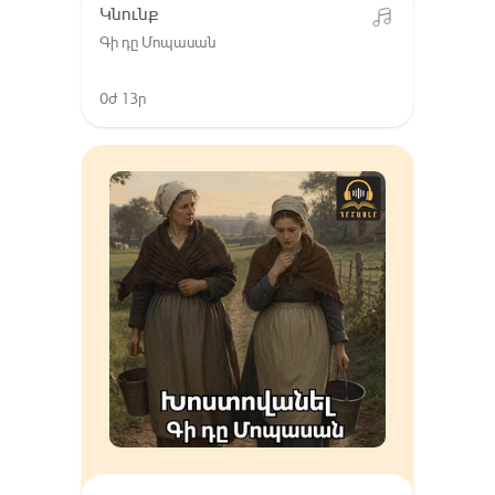
Կնունք
Գի դը Մոպասան
0ժ 13ր