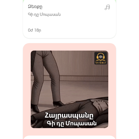
Ձեռքը
Գի դը Մոպասան
0ժ 18ր