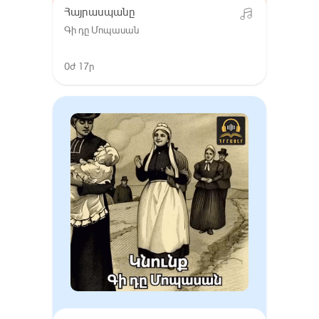
Հայրասպանը
Գի դը Մոպասան
0ժ 17ր