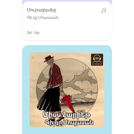
Մուրացկանը
Գի դը Մոպասան
0ժ 14ր