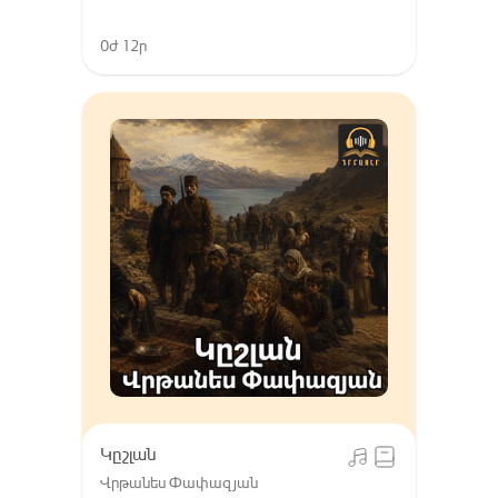
0ժ 12ր
Կըշլան
Վրթանես Փափազյան