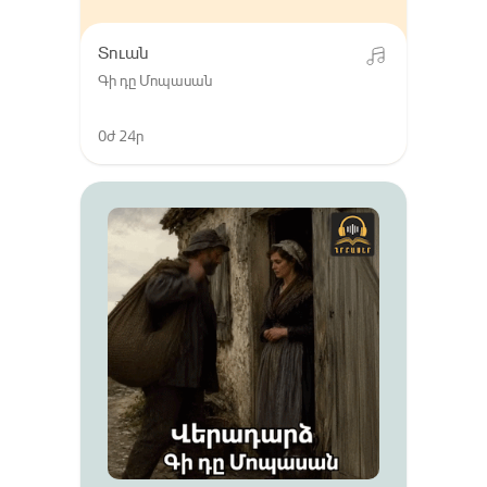
Տուան
Գի դը Մոպասան
0ժ 24ր