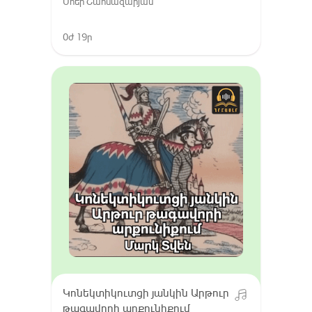
Մհեր Շահնազարյան
0ժ 19ր
Կոնեկտիկուտցի յանկին Արթուր
թագավորի արքունիքում