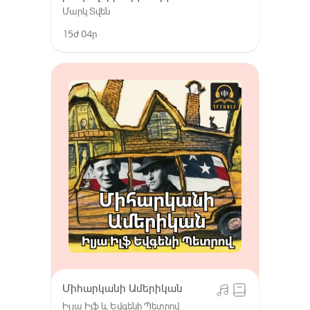
Մարկ Տվեն
15ժ 04ր
Միհարկանի Ամերիկան
Իլյա Իլֆ և Եվգենի Պետրով