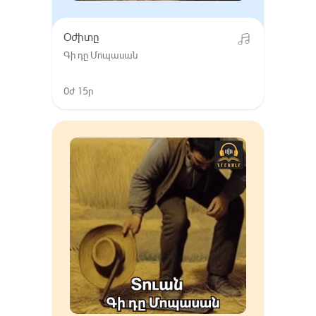
Օժիտը
Գի դը Մոպասան
0ժ 15ր