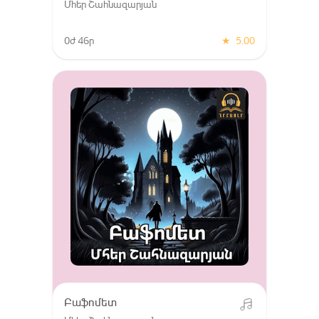
Մհեր Շահնազարյան
0ժ 46ր
★
5.00
Բաֆոմետ