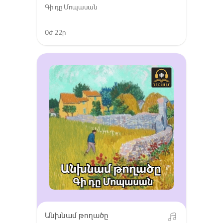
Գի դը Մոպասան
0ժ 22ր
Անխնամ թողածը