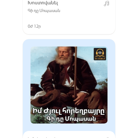
Խոստովանել
Գի դը Մոպասան
0ժ 12ր