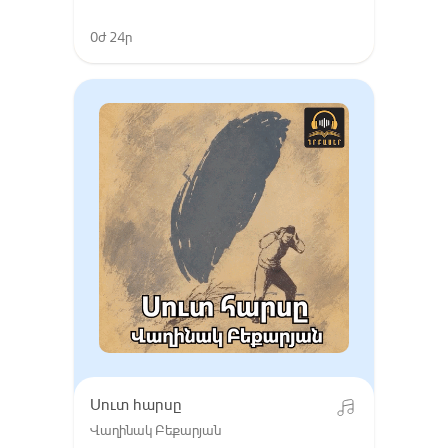
0ժ 24ր
Սուտ հարսը
Վաղինակ Բեքարյան