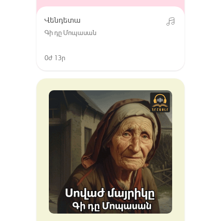
Վենդետա
Գի դը Մոպասան
0ժ 13ր