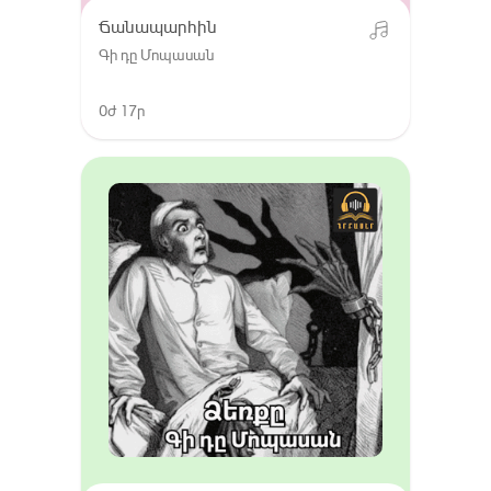
Ճանապարհին
Գի դը Մոպասան
0ժ 17ր