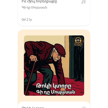
Իմ Ժյուլ հորեղբայրը
Գի դը Մոպասան
0ժ 21ր