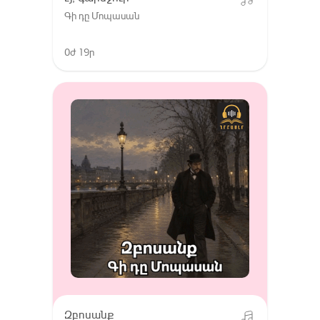
Գի դը Մոպասան
0ժ 19ր
Զբոսանք