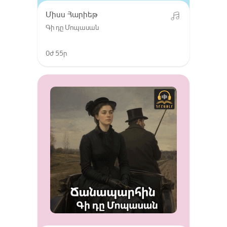
Միսս Հարիեթ
Գի դը Մոպասան
0ժ 55ր