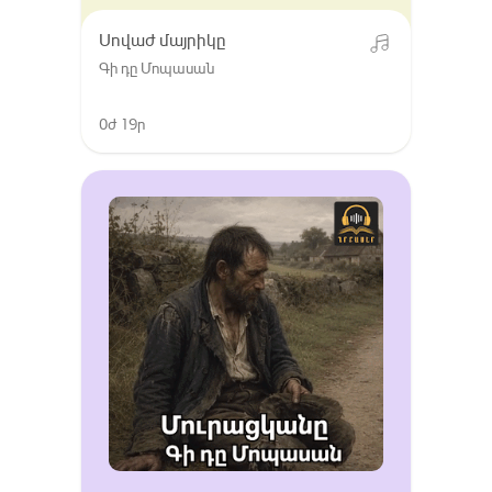
Սովաժ մայրիկը
Գի դը Մոպասան
0ժ 19ր