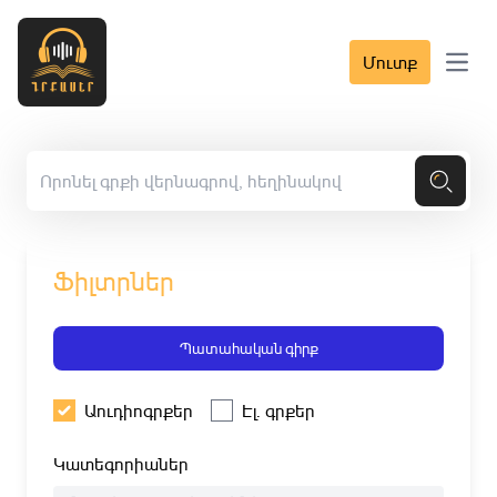
Մուտք
Open 
Ֆիլտրներ
Պատահական գիրք
Աուդիոգրքեր
Էլ. գրքեր
Կատեգորիաներ