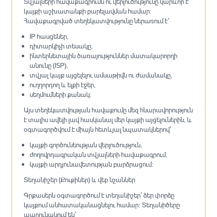
Տվյալների հավաքագրումն ու վերլուծությունը կարևոր է
կայքի աշխատանքի բարելավման համար։
Հավաքագրված տեղեկատվությունը ներառում է՝
IP հասցեներ,
դիտարկիչի տեսակը,
ինտերնետային ծառայություններ մատակարորղի
անունը (ISP),
տվյալ կայք այցելելու ամսաթիվն ու ժամանակը,
ուղղորդող և ելքի էջեր,
սեղմումների քանակ։
Այս տեղեկատվության հավաքումը մեզ հնարավորություն
է տալիս ավելի լավ հասկանալ մեր կայքի այցելուներին, և
օգտագործվում է միայն հետևյալ նպատակներով՝
կայքի գործունեության վերլուծություն,
ժողովրդագրական տվյալների հավաքագրում,
կայքի արդյունավետության բարձրացում։
Տեղանիշեր (Քուքիներ) և վեբ նշաններ
Գրքասերն օգտագործում է տեղանիշեր՝ ձեր փորձը
կայքում անհատականացնելու համար։ Տեղանիծերը
պարունակում են՝