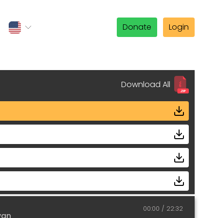
Donate
Login
Download All
00:00
22:32
yan