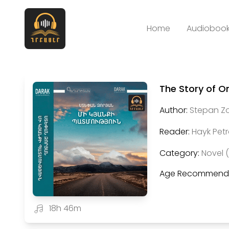
Home
Audiobook
The Story of On
Author:
Stepan Zo
Reader:
Hayk Pet
Category:
Novel 
Age Recommenda
18h 46m