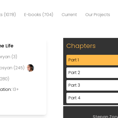
s (1078)
E-books (704)
Current
Our Projects
Chapters
e Life
ryan (3)
Part 1
rosyan (245)
Part 2
(280)
Part 3
tion:
13+
Part 4
Part 5
Stepan Zor