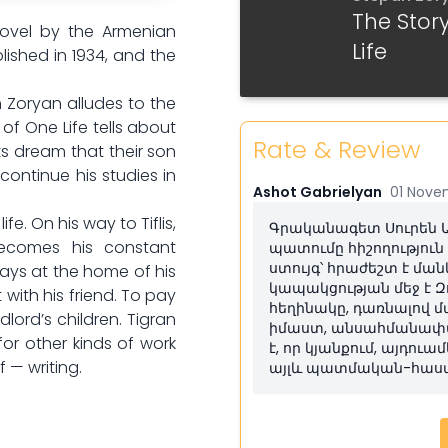
The Stor
Part 6
novel by the Armenian
Life
lished in 1934, and the
Part 7
 Zoryan alludes to the
Part 8
of One Life tells about
Rate & Review
s dream that their son
Part 9
continue his studies in
Ashot Gabrielyan
01 Nove
Part 10
fe. On his way to Tiflis,
Գրականագետ Սուրեն Աղ
ecomes his constant
պատումը հիշողություն
Part 11
ստույգ՝ հրաժեշտ է մա
tays at the home of his
կապակցության մեջ է Զ
 with his friend. To pay
Part 12
հեղինակը, դառնալով 
lord’s children. Tigran
իմաստ, անսահմանափակ
for other kinds of work
է, որ կյանքում, այդու
Part 13
 — writing.
այլև պատմական-հաս
Part 14