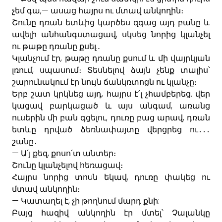
,—
չեմ
գա
ասաց
հայրս
ու
մտավ
անկողին
։
Շունը
դռան
ետևից
կարծես
զգաց
այդ
բանը
և
,
ավելի
անհանգստացավ
սկսեց
նորից
կլանչել
...
ու
թաթը
դռանը
քսել
,
Կլանչում
էր
թաթը
դռանը
քսում
և
մի
վայրկյան
,
լռում
սպասում։
Տեսնելով
ձայն
չենք
տալիս՝
շարունակում
էր
նույն
ճանկռտոցն
ու
կլանչը։
,
.
Երբ
շատ
կրկնեց
այդ
հայրս
է՛լ
չհամբերեց
վեր
,
կացավ
բարկացած
և
այս
անգամ
առանց
,
,
ուսերին
մի
բան
գցելու
դուռը
բաց
արավ
դռան
ետևը
դրված
ձեռնափայտը
վերցրեց
ու
․․․
շանը
․
—
,
Ա՛յ
քեզ
քոսո՛տ
անտեր։
Շունը
կլանչելով
հեռացավ։
u
,
Հայրս
նորից
տո
ն
եկավ
դուռը
փակեց
ու
մտավ
անկողին։
—
,
:
Կատաղել
է
չի
թողնում
մարդ
քնի
Բայց
հազիվ
անկողին
էր
մտել՝
Չալանկը