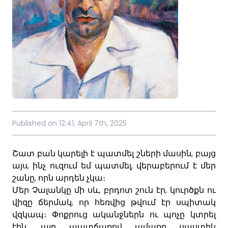
Published on 12:41, April 7th, 2025
,
Շատ
բան
կարելի
է
պատմել
շների
մասին
բայց
,
,
այս
ինչ
ուզում
եմ
պատմել
վե
րաբերում
է
մեր
,
շանը
որն
արդեն
չկա։
,
,
Մեր
Չալանկը
մի
սև
բրդոտ
շուն
էր
կուրծքն
ու
,
վիզը
ճերմակ
որ
հեռվից
թվում
էր
սպիտակ
վզկապ
։
Փոքրուց
ականջներն
ու
պո
չը
կտրել
,
էին
այդ
պատ
ճառով
ամառը
սաստիկ