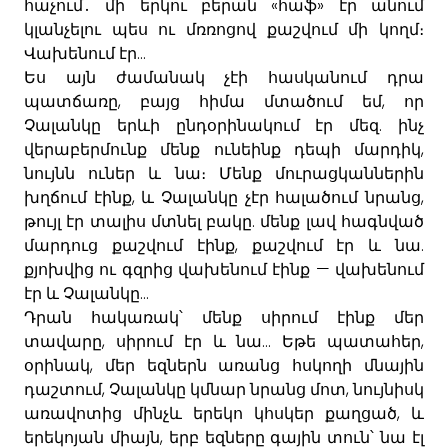
«
»
հաչում
․
մի
երկու
բերան
հաֆ
էր
անում
կլանչելու
պես
ու
մռռոցով
քաշվում
մի
կողմ
։
...
Վախենում
էր
Ես
այն
ժամանակ
չէի
հասկանում
դրա
,
,
պատճառը
բայց
հիմա
մտածում
եմ
որ
.
Չալանկը
երևի
ընդօրինակում
էր
մեզ
ինչ
,
վերաբերմունք
մենք
ունեինք
դեպի
մարդիկ
նույնն
ուներ
և
նա։
Մենք
մուրացկաններին
,
,
խղճում
էինք
և
Չալանկը
չէր
հալածում
նրանց
.
թույլ
էր
տալիս
մտնել
բակը
մենք
լավ
հագնված
,
.
մարդուց
քաշվում
էինք
քաշվում
էր
և
նա
—
քյոխվից
ու
գզրից
վախենում
էինք
վախենում
...
էր
և
Չալանկը
Դրան
հակառակ՝
մենք
սիրում
էինք
մեր
,
...
,
տավարը
սիրում
էր
և
նա
Եթե
պատահեր
,
օրինակ
մեր
եզներն
առանց
հսկողի
մնային
,
,
դաշտում
Չալանկը
կմնար
նրանց
մոտ
նույնիսկ
,
առավոտից
մինչև
երեկո
կհսկեր
քաղցած
և
,
երեկոյան
միայն
երբ
եզները
գային
տուն՝
նա
էլ