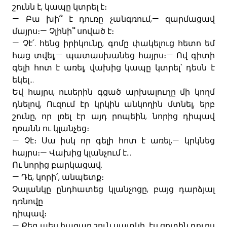
,
շունն
է
կապը
կտրել
է։
—
,—
Բա
խի՞
է
դուռը
չանգռում
զարմացավ
—
մայրս։
Չլինի՞
սոված
է։
—
.
,
Չէ՛
հենց
իրիկունը
գոմը
փակելուց
հետո
եմ
,—
—
հաց
տվել
պատասխանեց
հայրս։
Ով
գիտի
,
գելի
հոտ
է
առել
վախից
կապը
կտրել՝
դեսն
է
...
եկել
,
Եվ
հայրս
ուսերին
գցած
արխալուղը
մի
կողմ
,
,
դնելով
Ուզում
էր
կրկին
անկողին
մտնել
երբ
,
,
շունը
որ
լռել
էր
այդ
րոպեին
նորից
դիպավ
ղռանն
ու
կլանչեց։
—
,—
Չէ։
Սա
իսկ
որ
գելի
հոտ
է
առել
կրկնեց
—
...
հայրս։
Վախից
կլանչում
է
.
Ու
նորից
բարկացավ
—
,
,
Դե
կորի՛
անպետք։
,
Չալանկը
ընդհատեց
կլանչոցը
բայց
դարձյալ
դռնովը
դիպավ։
—
,
Քեզ
պես
հազար
շուն
սատկի
էս
ցրտին
դուրս