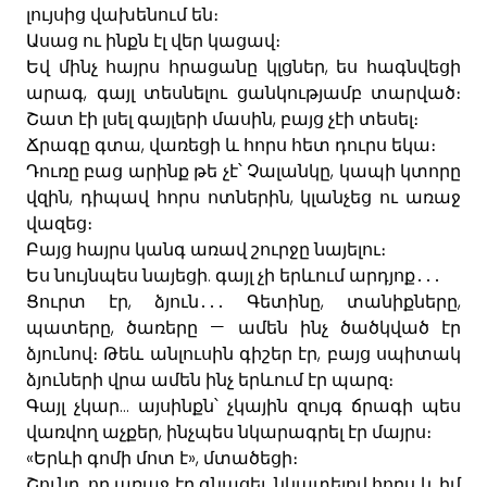
լույսից
վախենում
են
։
Ասաց
ու
ինքն
էլ
վեր
կացավ
։
,
Եվ
մինչ
հայրս
հրացանը
կլցներ
ես
հագնվեցի
,
արագ
գայլ
տեսնելու
ցանկությամբ
տարված։
,
Շատ
էի
լսել
գայլերի
մասին
բայց
չէի
տեսել։
,
Ճրագը
գտա
վառեցի
և
հորս
հետ
դուրս
եկա։
,
Դուռը
բաց
արինք
թե
չէ՝
Չալանկը
կապի
կտորը
,
,
վզին
դիպավ
հորս
ոտներին
կլանչեց
ու
առաջ
վազեց։
Բայց
հայրս
կանգ
առավ
շուրջը
նայելու
։
.
Ես
նույնպես
նայեցի
գայլ
չի
երևում
արդյոք
․․․
,
,
,
Ցուրտ
էր
ձյուն
․․․
Գետինը
տանիքները
,
—
պատերը
ծառերը
ամեն
ինչ
ծածկված
էր
,
ձյունով։
Թեև
անլուսին
գիշեր
էր
բայց
սպիտակ
ձյուների
վրա
ամեն
ինչ
երևում
էր
պարզ։
...
Գայլ
չկար
այսինքն՝
չկային
զույգ
ճրագի
պես
,
վառ
վող
աչքեր
ինչպես
նկարագրել
էր
մայրս
։
«
»,
Երևի
գոմի
մոտ
է
մտածեցի։
,
,
Շունը
որ
առաջ
էր
գնացել
նկատելով
հորս
և
իմ