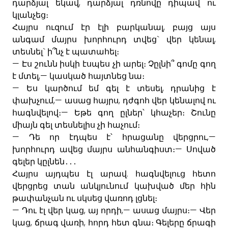
,
դարձյալ
եկավ
դարձյալ
դռնովը
դիպավ
ու
կլանչեց։
,
Հայրս
ուզում
էր
էլի
բարկանալ
բայց
այս
`
,
անգամ
մայրս
խորհուրդ
տվեց
վեր
կենալ
`
տեսնել
ի՞նչ
է
պատահել։
—
Էս
շունն
իսկի
էսպես
չի
արել։
Չըլնի՞
գոմը
գող
,—
է
մտել
կասկած
հայտնեց
նա։
—
,
Ես
կարծում
եմ
գել
է
տեսել
դրանից
է
,—
,
փախչում
ասաց
հայրս
դժգոհ
վեր
կենալով
ու
—
հագնվելով։
Եթե
գող
ըլներ՝
կհաչեր։
Շունը
միայն
գել
տեսնելիս
չի
հաչում։
—
,—
Դե
որ
էդպես
է՝
հրացանը
վերցրու
—
խորհուրդ
ավեց
մայրս
անհանգիստ։
Սոված
գելեր
կըլնեն
․․․
.
Հայրս
այդպես
էլ
արավ
հագնվելուց
հետո
վերցրեց
տան
անկյունում
կախված
մեր
հին
թափանչան
ու
սկսեց
վառոդ
լցնել։
—
,
,—
—
Դու
էլ
վեր
կաց
այ
որդի
ասաց
մայրս
։
Վեր
,
,
կաց
ճրագ
վառի
հորդ
հետ
գնա։
Գելերը
ճրագի