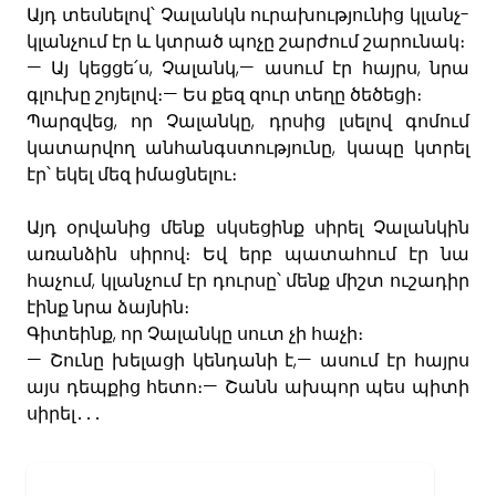
-
Այդ
տեսնելով՝
Չալանկն
ուրախությունից
կլանչ
կլանչում
էր
և
կտրած
պոչը
շարժում
շարունակ։
—
,
,—
,
Այ
կեցցե՛ս
Չալանկ
ասում
էր
հայրս
նրա
—
գլուխը
շոյելով։
Ես
քեզ
զուր
տեղը
ծեծեցի։
,
,
Պարզվեց
որ
Չալանկը
դրսից
լսելով
գոմում
,
կատարվող
անհանգստությունը
կապը
կտրել
էր՝
եկել
մեզ
իմացնելու
։
Այդ
օրվանից
մենք
սկսեցինք
սիրել
Չալանկին
առանձին
սիրով։
Եվ
երբ
պատահում
էր
նա
,
հաչում
կլանչում
էր
դուրսը՝
մենք
միշտ
ուշադիր
էինք
նրա
ձայնին։
,
Գիտեինք
որ
Չալանկը
սուտ
չի
հաչի։
—
,—
Շունը
խելացի
կենդանի
է
ասում
էր
հայրս
—
այս
դեպքից
հետո
։
Շանն
ախպոր
պես
պիտի
սիրել
․․․