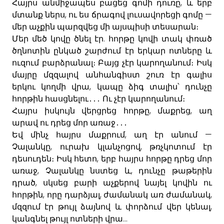
,
Հայրս
անմիջապես
բացեց
գոմի
դուռը
և
երբ
,
—
մտանք
ներս
ու
ես
ճրագով
լուսավորեցի
գոմը
մեր
աչքին
պարզ
վեց
մի
այսպիսի
տեսարան։
.
Մեր
մեծ
կովը
ծնել
էր
հորթը
կովի
տակ
փռած
ծղնոտին
ընկած
շարժում
էր
երկար
ոտները
և
ուզում
բարձրանալ
։
Բայց
չէր
կարողանում։
Իսկ
մայրը
մզզալով
անհանգիստ
շուռ
էր
գալիս
,
երկու
կողմի
վրա
կապը
ձիգ
տալիս՝
դունչը
հորթին
հասցնելու
․․․
Ու
չէր
կարողանում։
,
,
Հայրս
իսկույն
վերցրեց
հորթը
մաքրեց
աղ
արավ
ու
դրեց
մոր
առաջ
․․․
,
—
Եվ
մինչ
հայրս
մաքրում
աղ
էր
անում
,
,
Չալանկը
ուրախ
կլանչոցով
թռչկոտում
էր
,
դեսուդեն
։
Իսկ
հետո
երբ
հայրս
հորթը
դրեց
մոր
,
,
առաջ
Չալանկը
նստեց
և
դունչը
թաթերին
,
դրած
սկսեց
բարի
աչքերով
նայել
կովին
ու
,
,
,
հորթին
որը
դարձյալ
ժամանակ
առ
ժամանակ
,
մզզում
էր
թույլ
ձայնով
և
փորձում
վեր
կենալ
...
կանգնել
թույլ
ոտների
վրա