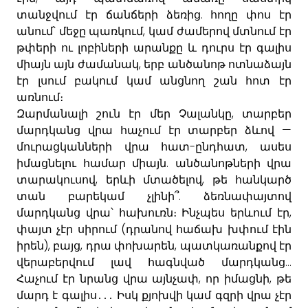
.
տանջվում
էր
ճանճերի
ձեռից
հողը
փոս
էր
,
անում՝
մեջը
պառկում
կամ
ժա
մերով
մտնում
էր
թփերի
ու
լոբիների
արանքը
և
դուրս
էր
գալիս
,
միայն
այն
ժամանակ
երբ
անծանոթ
ոտ
նաձայն
էր
լսում
բակում
կամ
անցնող
շան
հոտ
էր
առնում։
,
Զարմանալի
շուն
էր
մեր
Չալանկը
տարբեր
—
մարդ
կանց
վրա
հաչում
էր
տար
բեր
ձևով
-
,
մուրացկանների
վրա
հատ
ընդհատ
ասես
.
իմացնելու
համար
միայն
անծանոթների
վրա
,
,
տարակուսով
երևի
մտածելով
թե
հանկարծ
.
տան
բարեկամ
չլինի՞
ձեռնափայտով
,
մարդկանց
վրա՝
հախուռն։
Ինչպես
երևում
էր
(
փայտ
չէր
սիրում
դրանով
հաճախ
խփում
էին
),
,
,
իրեն
բայց
դրա
փոխարեն
պատկառանքով
էր
...
վերաբերվում
լավ
հագնված
մարդկանց
,
,
Հաչում
էր
նրանց
վրա
այնչափ
որ
իմացնի
թե
մարդ
է
գալիս
․․․
Իսկ
քյոխվի
կամ
գզրի
վրա
չէր