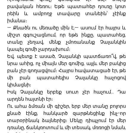
բավական
հեռու։
Եթե
պատահեր
դուռը
կոտ
րեին
և
ամբողջ
տավարը
տանեին՝
չէինք
իմանա։
—
,—
Քնածն
ու
մեռածը
մին
է
ասում
էր
հայրս
և
,
,
,
միշտ
զգուշացնում
որ
եթե
ինքը
պատահեց
,
տանը
չեղավ
մենք
չմոռանանք
Չալանկին
կապել
գոմի
չարդախում։
,
,
,
Եվ
պետք
է
ասած
Չալանկի
պատճառո՞վ
թե
,
,
նրա
ահից
ոչ
միայն
մեր
գոմից
այլև
մեր
բակից
,
բան
չէր
գողացվում
։
Հայրս
հավատացած
էր
թե
մի
բան
պատահելիս
Չալանկը
հաչոցով
կիմացնի։
...
Իսկ
Չալանկը
երբեք
սուտ
չէր
հաչում
Դա
արդեն
հայտնի
էր։
,
Ու
ահա
ձմռան
մի
գիշեր
երբ
մեր
տանը
բոլորս
,
-
քնած
էինք
հանկարծ
զարթնեցինք
ինչ
որ
տարօրինակ
ձայներից։
Մեկը
դիպչում
էր
մեր
,
,
,
դռանը
ճանկռոտում
և
մի
տեսակ
մռռոցի
նման