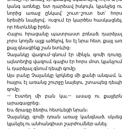
,
,
կանգ
առնելը
ետ
դարձավ
իսկույն
կլանչեց
ու
-
նորից
առաջ
ընկավ՝
շուտ
շուտ
ետ՝
հորս
,
երեսին
նայելով
․
ուզում
էր
կար
ծես
հասկացնել
որ
հետևենք
իրեն
։
,
,
Հայրս
հրացանը
պատրաստ
բռնած
դարձյալ
,
,
չորս
կողմն
աչք
ածելով
ես
էլ
նրա
հետ
քայլ
առ
քայլ
գնացինք
շան
ետևից։
-
,
Չալանկը
վազում
գնում
էր
մինչև
գոմի
դուռը
,
,
այնտեղից
վազում
գալիս
էր
հորս
մոտ
կլանչում
և
դարձյալ
գնում
դեպի
գոմը։
,
Այս
բանը
Չալանկը
կրկնեց
մի
քանի
անգամ
և
,
,
հայրս
էլ
առանց
շուրջը
նայելու
շտապեց
դեպի
գոմը։
—
,—
Էստեղ
մի
բան
կա
ասաց
ու
քայլերն
արագացրեց։
,
,
Ես
ճրագը
ձեռիս
հետևեցի
նրան։
,
,
Չալանկը
գոմի
դռան
առաջ
կանգնած
սկսեց
կլանչել
ու
անհանգիստ
շարժումներ
անել։