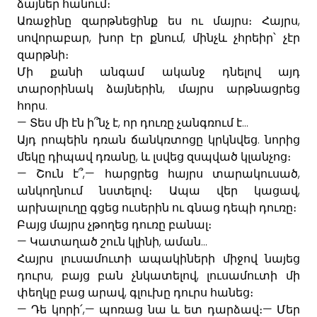
ձայներ
հանում։
,
Առաջինը
զարթնեցինք
ես
ու
մայրս։
Հայրս
,
,
սովորաբար
խոր
էր
քնում
մինչև
չհրեիր՝
չէր
զարթնի
։
Մի
քանի
անգամ
ականջ
դնելով
այդ
,
տարօրինակ
ձայներին
մայրս
արթնացրեց
.
հորս
—
,
...
Տես
մի
էն
ի՞նչ
է
որ
դուռը
չանգռում
է
.
Այդ
րոպեին
դռան
ճանկռտոցը
կրկնվեց
նորից
,
մեկը
դիպավ
դռանը
և
լսվեց
զսպված
կլանչոց։
—
,—
,
Շուն
է՞
հարցրեց
հայրս
տարակուսած
,
անկողնում
նստելով։
Ապա
վեր
կացավ
արխալուղը
գցեց
ուսերին
ու
գնաց
դեպի
դուռը։
Բայց
մայրս
չթողեց
դուռը
բանալ։
—
,
...
Կատաղած
շուն
կլինի
աման
Հայրս
լուսամուտի
ապակիների
միջով
նայեց
,
,
դուրս
բայց
բան
չնկատելով
լուսամուտի
մի
,
փեղկը
բաց
արավ
գլուխը
դուրս
հանեց։
—
,—
—
Դե
կորի՛
պոռաց
նա
և
ետ
դարձավ։
Մեր