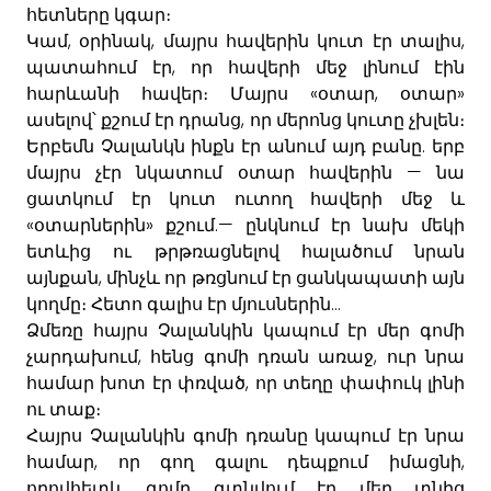
հետները
կգար
։
,
,
,
Կամ
օրինակ
մայրս
հավերին
կուտ
էր
տալիս
,
պատահում
էր
որ
հավերի
մեջ
լինում
էին
«
,
»
հարևանի
հավեր։
Մայրս
օտար
օտար
,
ասելով՝
քշում
էր
դրանց
որ
մերոնց
կուտը
չխլեն։
.
Երբեմն
Չալանկն
ինքն
էր
անում
այդ
բանը
երբ
—
մայրս
չէր
նկատում
օտար
հավերին
նա
ցատկում
էր
կուտ
ուտող
հավերի
մեջ
և
«
»
.—
օտարներին
քշում
ընկնում
էր
նախ
մեկի
ետևից
ու
թրթռացնելով
հալածում
նրան
,
այնքան
մին
չև
որ
թռցնում
էր
ցանկապատի
այն
...
կողմը։
Հետո
գալիս
էր
մյուսներին
Ձմեռը
հայրս
Չալանկին
կապում
էր
մեր
գոմի
,
,
չարդախում
հենց
գոմի
դռան
առաջ
ուր
նրա
,
համար
խոտ
էր
փռված
որ
տեղը
փափուկ
լինի
ու
տաք։
Հայրս
Չալանկին
գոմի
դռանը
կապում
էր
նրա
,
,
համար
որ
գող
գալու
դեպքում
իմացնի
որովհետև
գոմը
գտնվում
էր
մեր
տնից