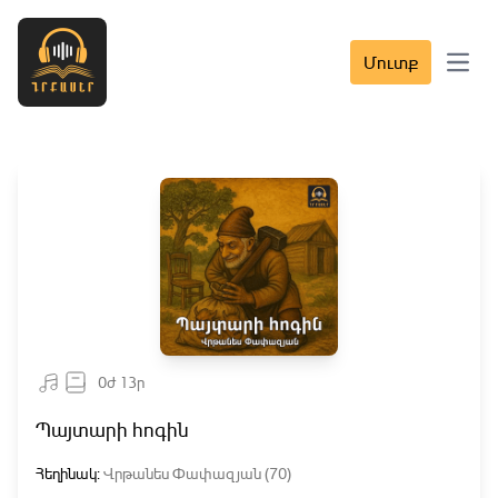
Մուտք
Open 
0ժ 13ր
Պայտարի հոգին
Հեղինակ:
Վրթանես Փափազյան (70)