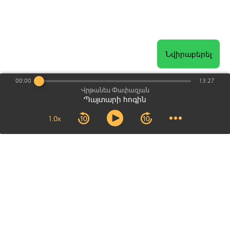
Նվիրաբերել
00:00
13:27
Վրթանես Փափազյան
Պայտարի հոգին
1.0x