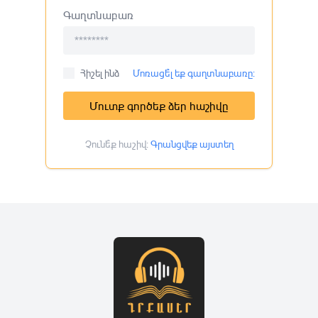
Գաղտնաբառ
Հիշել ինձ
Մոռացե՞լ եք գաղտնաբառը:
Մուտք գործեք ձեր հաշիվը
Չունե՞ք հաշիվ:
Գրանցվեք այստեղ