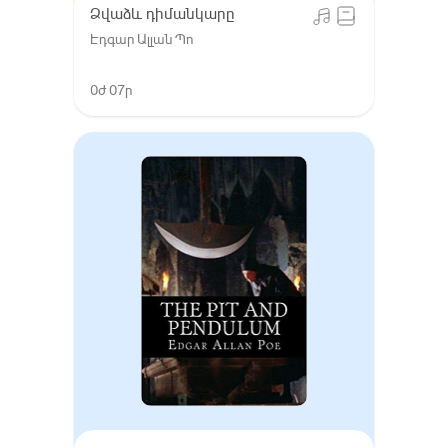
Ձվաձև դիմանկարը
Էդգար Ալլան Պո
0ժ 07ր