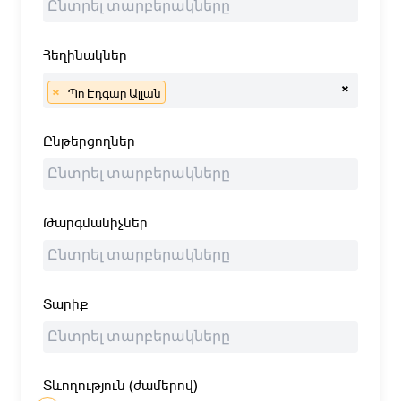
Հեղինակներ
×
×
Պո Էդգար Ալլան
Ընթերցողներ
Թարգմանիչներ
Տարիք
Տևողություն (ժամերով)