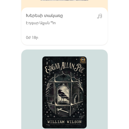
Խերեսի տակառը
Էդգար Ալլան Պո
0ժ 18ր