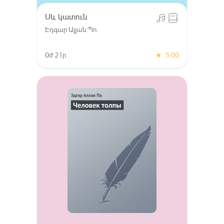
Սև կատուն
Էդգար Ալլան Պո
0ժ 21ր
★
5.00