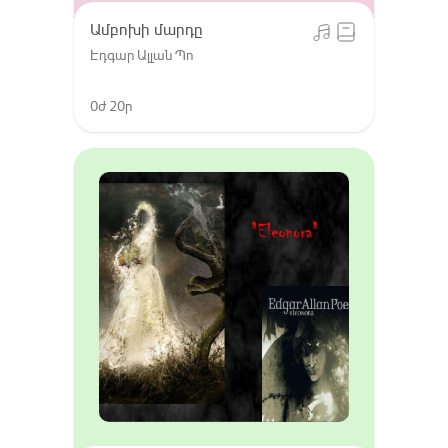
Ամբոխի մարդը
Էդգար Ալլան Պո
0ժ 20ր