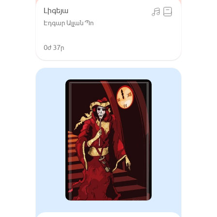
Լիգեյա
Էդգար Ալլան Պո
0ժ 37ր