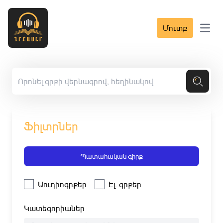
Մուտք
Open 
Ֆիլտրներ
Պատահական գիրք
Աուդիոգրքեր
Էլ. գրքեր
Կատեգորիաներ