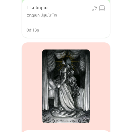
Էլեոնորա
Էդգար Ալլան Պո
0ժ 13ր