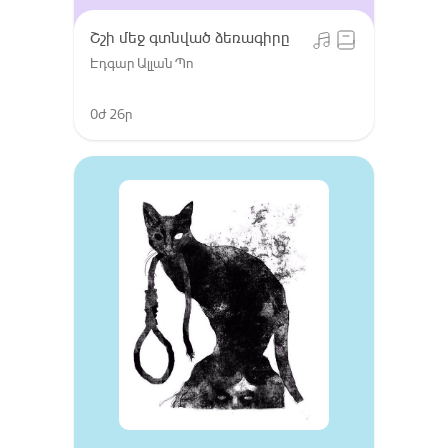
Շշի մեջ գտնված ձեռագիրը
Էդգար Ալլան Պո
0ժ 26ր