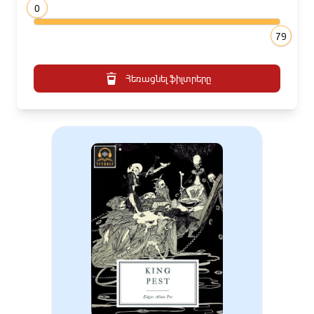
0
79
Հեռացնել ֆիլտրերը