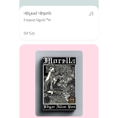
Վիլյամ Վիլսոն
Էդգար Ալլան Պո
0ժ 52ր