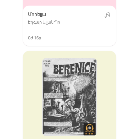
Մորելլա
Էդգար Ալլան Պո
0ժ 16ր