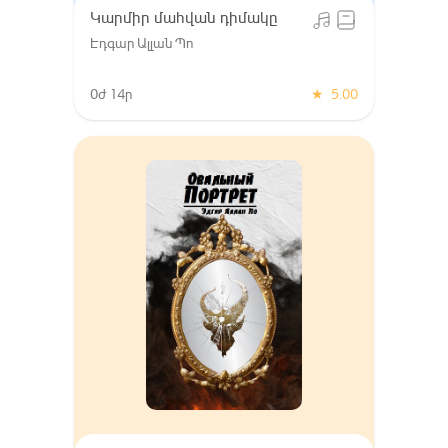
Կարմիր մահվան դիմակը
Էդգար Ալլան Պո
0ժ 14ր
★
5.00