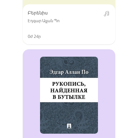
Բերենիս
Էդգար Ալլան Պո
0ժ 24ր