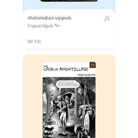
Ժանտախտ արքան
Էդգար Ալլան Պո
0ժ 31ր