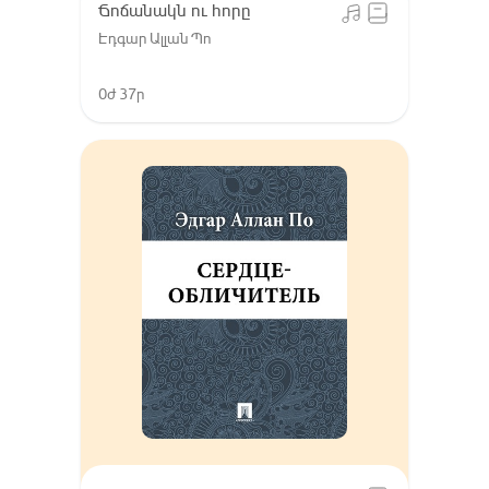
Ճոճանակն ու հորը
Էդգար Ալլան Պո
0ժ 37ր