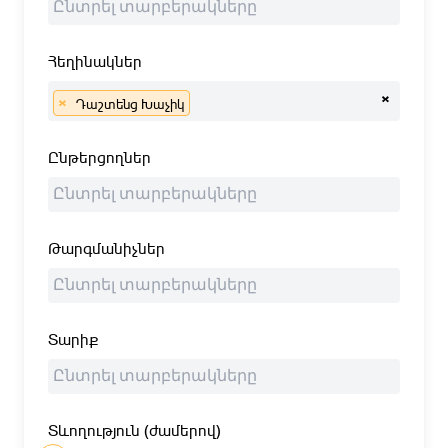
Հեղինակներ
×
×
Դաշտենց Խաչիկ
Ընթերցողներ
Թարգմանիչներ
Տարիք
Տևողություն (ժամերով)