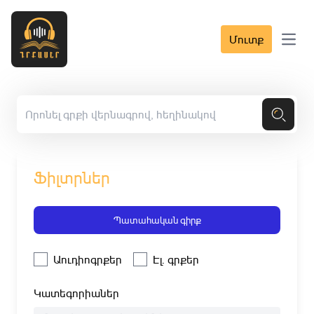
Մուտք
Open 
Ֆիլտրներ
Պատահական գիրք
Աուդիոգրքեր
Էլ. գրքեր
Կատեգորիաներ