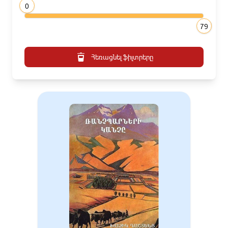
0
79
Հեռացնել ֆիլտրերը