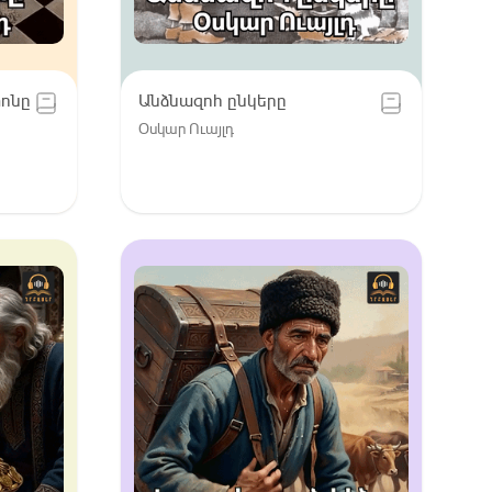
տոնը
Անձնազոհ ընկերը
Օսկար Ուայլդ