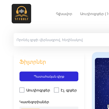
Գլխավոր
Աուդիոգրքեր (1
Ֆիլտրներ
Պատահական գիրք
Աուդիոգրքեր
Էլ. գրքեր
Կատեգորիաներ