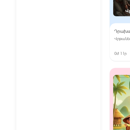
Դրախ
Վրթանե
0ժ 11ր