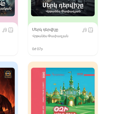
Մերկ դերվիշը
Վրթանես Փափազյան
0ժ 07ր