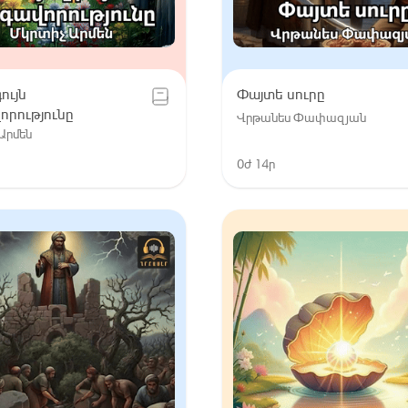
ույն
Փայտե սուրը
րությունը
Վրթանես Փափազյան
Արմեն
0ժ 14ր