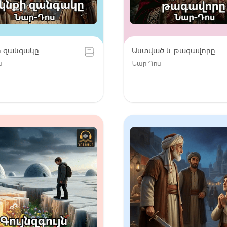
ի զանգակը
Աստված և թագավորը
ս
Նար-Դոս