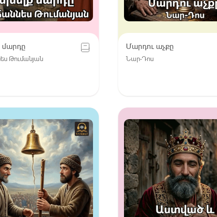
 մարդը
Մարդու աչքը
ես Թումանյան
Նար-Դոս