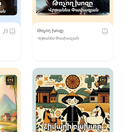
Թռչող խոզը
Վրթանես Փափազյան