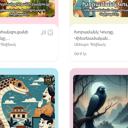
րհանգուցանի
Խորամանկ Կուոյը,
կը,
Վիետնամական
ամական
ժողովրդական
 Հեղինակ
Անհայտ Հեղինակ
րդական
հեքիաթներ
0ժ 01ր
թներ