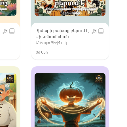
Հիմարի բախտը բերում է,
Վիետնամական
ժողովրդական
Անհայտ Հեղինակ
հեքիաթներ
0ժ 03ր