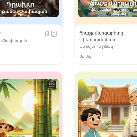
տ
Հրաշք մարգարիտը,
Վիետնամական
ս Փափազյան
ժողովրդական
Անհայտ Հեղինակ
հեքիաթներ
0ժ 09ր