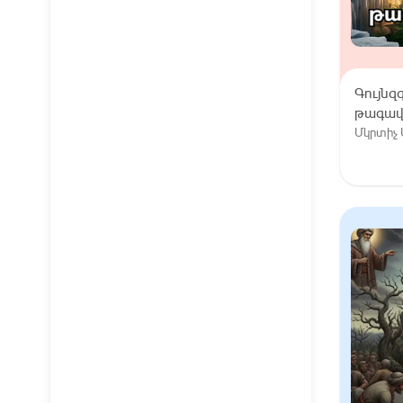
Գույնզգ
թագավո
Մկրտիչ 