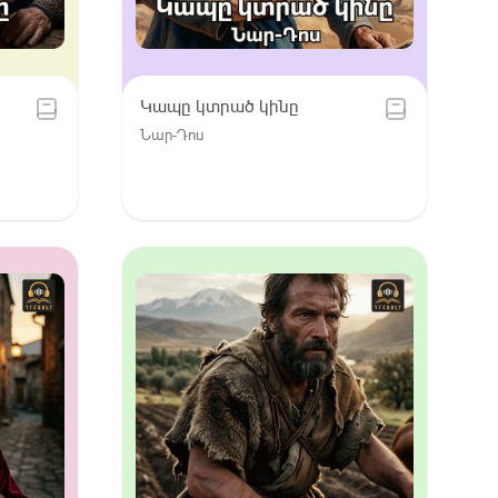
Կապը կտրած կինը
Նար-Դոս