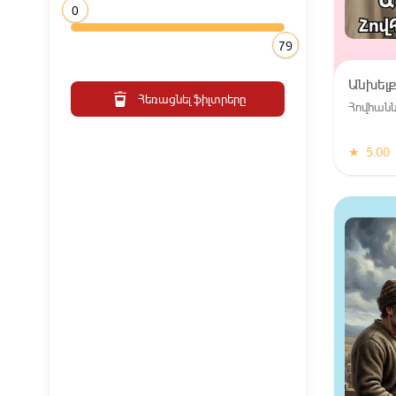
0
79
Անխելք
Հեռացնել ֆիլտրերը
Հովհանն
★
5.00