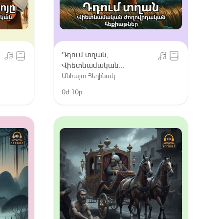
Դդում տղան,
Վիետնամական
ժողովրդական
Անհայտ Հեղինակ
հեքիաթներ
0ժ 10ր