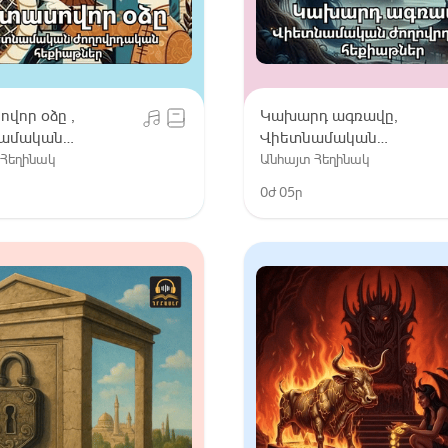
վոր оձը ,
Կախարդ ագռավը,
ամական
Վիետնամական
րդական
ժողովրդական
 Հեղինակ
Անհայտ Հեղինակ
թներ
հեքիաթներ
0ժ 05ր