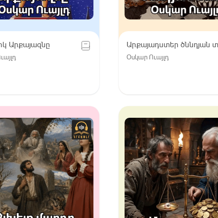
իկ Արքայազնը
Արքայադստեր ծննդյան 
ւայլդ
Օսկար Ուայլդ