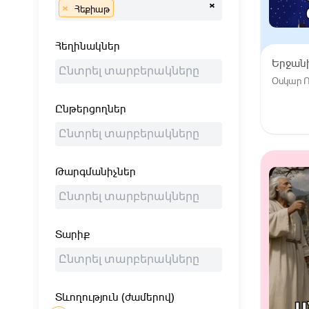
×
×
Հեքիաթ
Հեղինակներ
Երջան
Օսկար Ո
Ընթերցողներ
Թարգմանիչներ
Տարիք
Տևողություն (ժամերով)