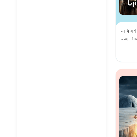
Երկնք
Նար-Դո