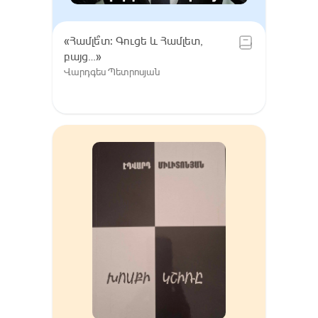
«Համլե՞տ: Գուցե և Համլետ,
բայց…»
Վարդգես Պետրոսյան