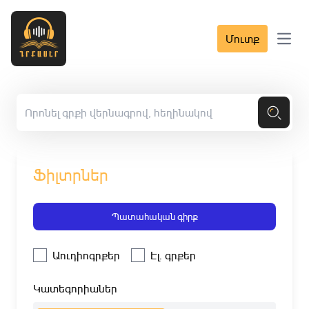
Մուտք
Open 
Ֆիլտրներ
Պատահական գիրք
Աուդիոգրքեր
Էլ. գրքեր
Կատեգորիաներ