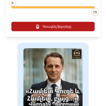
0
79
Հեռացնել ֆիլտրերը