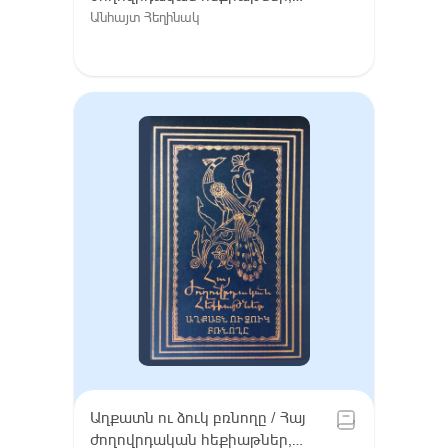
Հատոր VIII / Գուգարք (Լոռի),
Անհայտ Հեղինակ
Լոռու բարբառ (խոսվածք)
Աղքատն ու ձուկ բռնողը / Հայ
ժողովրդական հեքիաթներ,