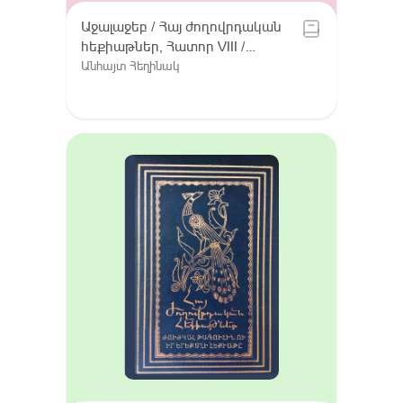
Աջալաջեբ / Հայ ժողովրդական
հեքիաթներ, Հատոր VIII /
Գուգարք (Լոռի), Լոռու բարբառ
Անհայտ Հեղինակ
(խոսվածք)