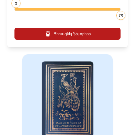
0
79
Հեռացնել ֆիլտրերը