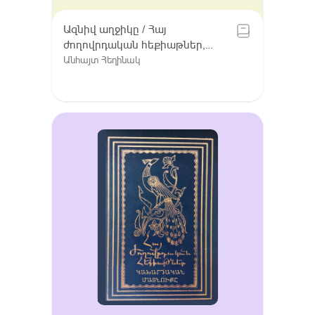
Ազնիվ աղջիկը / Հայ
ժողովրդական հեքիաթներ,
Հատոր VIII / Գուգարք (Լոռի),
Անհայտ Հեղինակ
Լոռու բարբառ (խոսվածք)