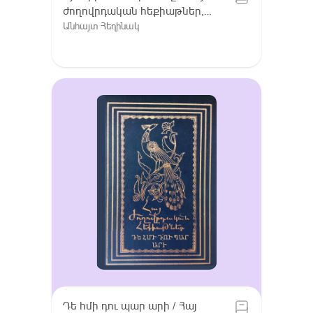
ժողովրդական հեքիաթներ,
Հատոր VIII / Գուգարք (Լոռի),
Անհայտ Հեղինակ
Լոռու բարբառ (խոսվածք)
Դե հմի դու պար արի / Հայ