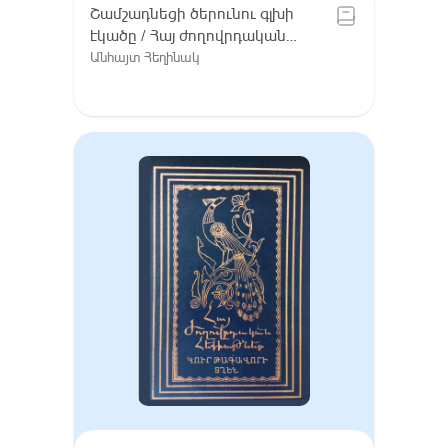
Շամշադնեցի ծերունու գլխի
էկածը / Հայ ժողովրդական
հեքիաթներ, Հատոր VIII /
Անհայտ Հեղինակ
Գուգարք (Լոռի), Լոռու բարբառ
(խոսվածք)