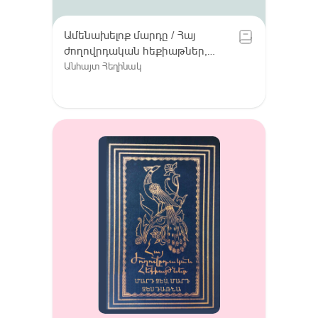
Ամենախելոք մարդը / Հայ
ժողովրդական հեքիաթներ,
Հատոր VIII / Գուգարք (Լոռի),
Անհայտ Հեղինակ
Լոռու բարբառ (խոսվածք)