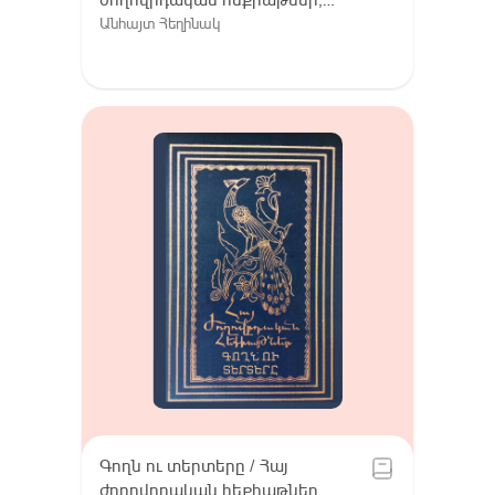
Հատոր VIII / Գուգարք (Լոռի),
Անհայտ Հեղինակ
Լոռու բարբառ (խոսվածք)
Գողն ու տերտերը / Հայ
ժողովրդական հեքիաթներ,