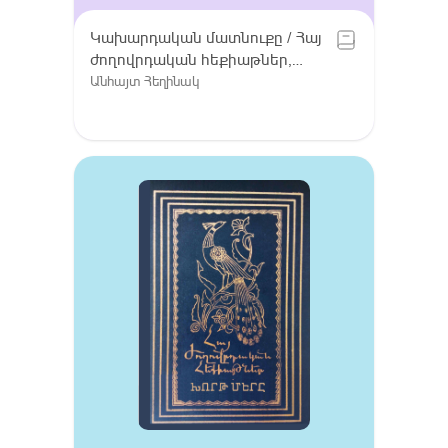
Կախարդական մատնուքը / Հայ
ժողովրդական հեքիաթներ,
Հատոր VIII / Գուգարք (Լոռի),
Անհայտ Հեղինակ
Լոռու բարբառ (խոսվածք)