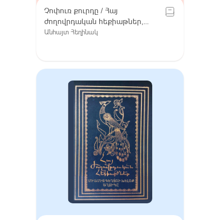
Չոփուռ քուրդը / Հայ
ժողովրդական հեքիաթներ,
Հատոր VIII / Գուգարք (Լոռի),
Անհայտ Հեղինակ
Լոռու բարբառ (խոսվածք)