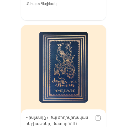
Հատոր VIII / Գուգարք (Լոռի),
Անհայտ Հեղինակ
Լոռու բարբառ (խոսվածք)
Կիսլանդը / Հայ ժողովրդական
հեքիաթներ, Հատոր VIII /