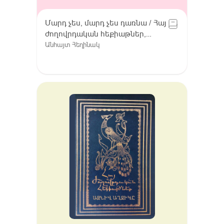
Մարդ չես, մարդ չես դառնա / Հայ
ժողովրդական հեքիաթներ,
Հատոր VIII / Գուգարք (Լոռի),
Անհայտ Հեղինակ
Լոռու բարբառ (խոսվածք)