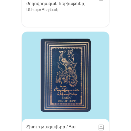
ժողովրդական հեքիաթներ,
Հատոր VIII / Գուգարք (Լոռի),
Անհայտ Հեղինակ
Լոռու բարբառ (խոսվածք)
Տխուր թագավերը / Հայ