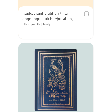
Հավատարիմ կնիկը / Հայ
ժողովրդական հեքիաթներ,
Հատոր VIII / Գուգարք (Լոռի),
Անհայտ Հեղինակ
Լոռու բարբառ (խոսվածք)