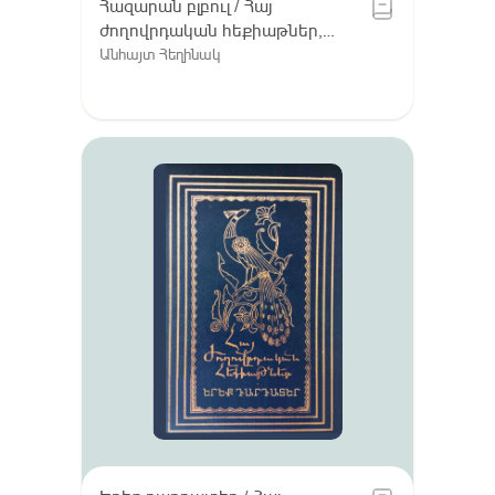
Հազարան բլբուլ / Հայ
ժողովրդական հեքիաթներ,
Հատոր VIII / Գուգարք (Լոռի),
Անհայտ Հեղինակ
Լոռու բարբառ (խոսվածք)