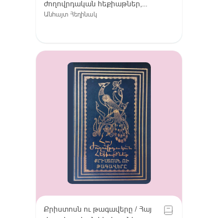
ժողովրդական հեքիաթներ,
Հատոր VIII / Գուգարք (Լոռի),
Անհայտ Հեղինակ
Լոռու բարբառ (խոսվածք)
Քրիստոսն ու թագավերը / Հայ