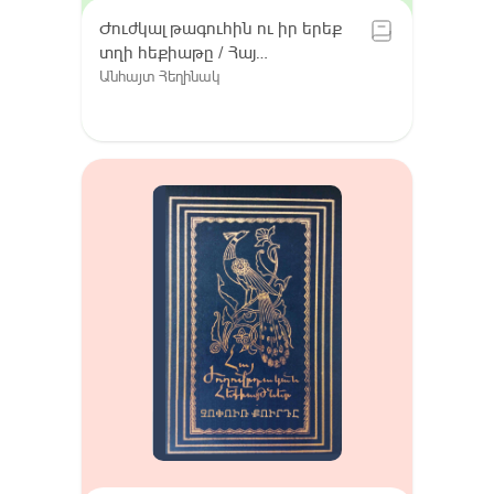
Ժուժկալ թագուհին ու իր երեք
տղի հեքիաթը / Հայ
ժողովրդական հեքիաթներ,
Անհայտ Հեղինակ
Հատոր VIII / Գուգարք (Լոռի),
Լոռու բարբառ (խոսվածք)