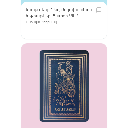
Խորթ մերը / Հայ ժողովրդական
հեքիաթներ, Հատոր VIII /
Գուգարք (Լոռի), Լոռու բարբառ
Անհայտ Հեղինակ
(խոսվածք)