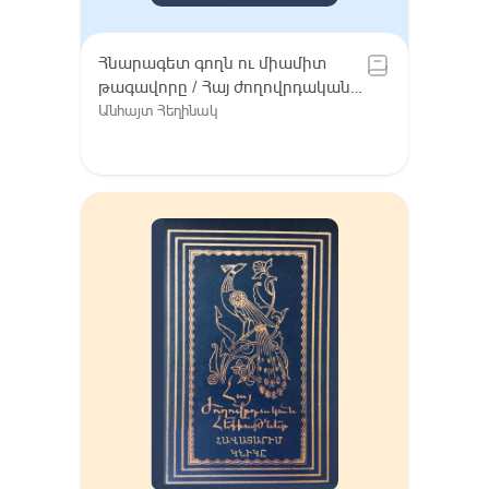
Հնարագետ գողն ու միամիտ
թագավորը / Հայ ժողովրդական
հեքիաթներ, Հատոր VIII /
Անհայտ Հեղինակ
Գուգարք (Լոռի), Լոռու բարբառ
(խոսվածք)