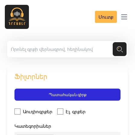
Մուտք
Open 
Ֆիլտրներ
Պատահական գիրք
Աուդիոգրքեր
Էլ. գրքեր
Կատեգորիաներ