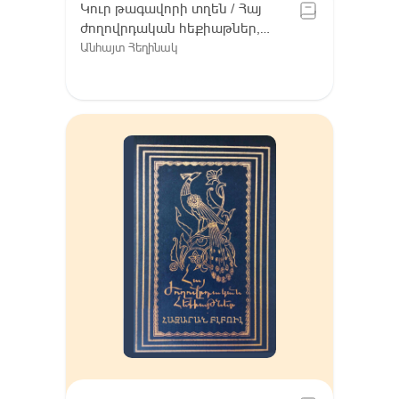
Կուր թագավորի տղեն / Հայ
ժողովրդական հեքիաթներ,
Հատոր VIII / Գուգարք (Լոռի),
Անհայտ Հեղինակ
Լոռու բարբառ (խոսվածք)