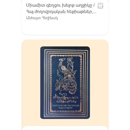
Միամիտ գեղցու խելոք աղջիկը /
Հայ ժողովրդական հեքիաթներ,
Հատոր VIII / Գուգարք (Լոռի),
Անհայտ Հեղինակ
Լոռու բարբառ (խոսվածք)