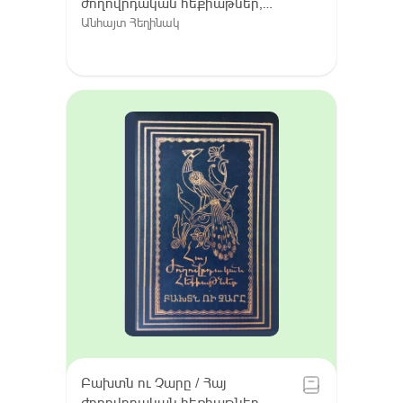
ժողովրդական հեքիաթներ,
Հատոր VIII / Գուգարք (Լոռի),
Անհայտ Հեղինակ
Լոռու բարբառ (խոսվածք)
Բախտն ու Չարը / Հայ
ժողովրդական հեքիաթներ,