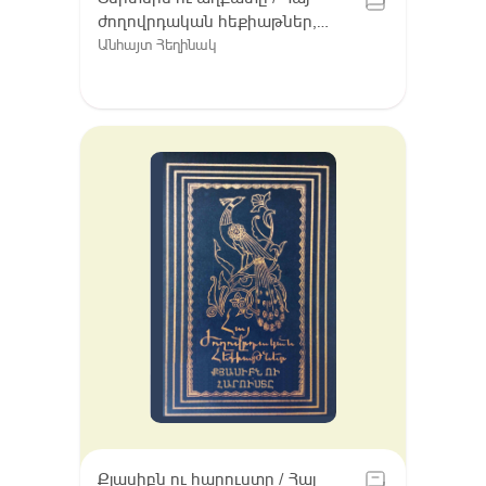
ժողովրդական հեքիաթներ,
Հատոր VIII / Գուգարք (Լոռի),
Անհայտ Հեղինակ
Լոռու բարբառ (խոսվածք)
Քյասիբն ու հարուստը / Հայ