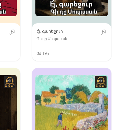
է՜յ, գարեջուր
Գի դը Մոպասան
0ժ 19ր