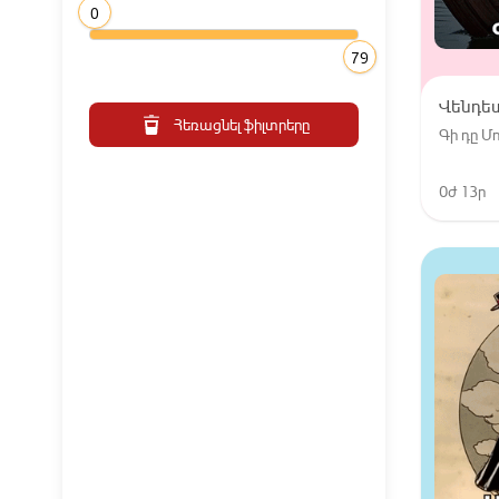
0
79
Վենդե
Հեռացնել ֆիլտրերը
Գի դը 
0ժ 13ր