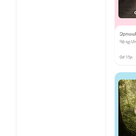
Զբոսա
Գի դը 
0ժ 15ր