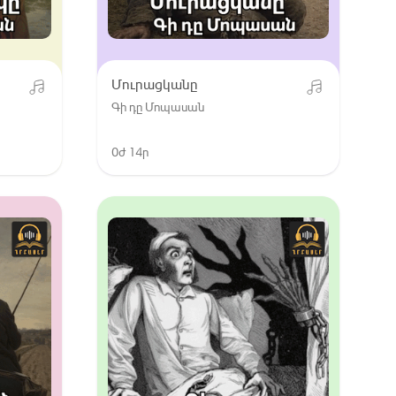
Մուրացկանը
Գի դը Մոպասան
0ժ 14ր