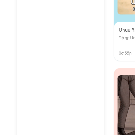
Միսս 
Գի դը 
0ժ 55ր