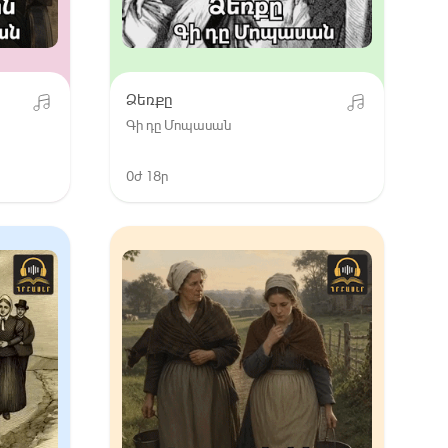
Ձեռքը
Գի դը Մոպասան
0ժ 18ր