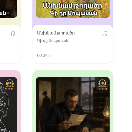
Անխնամ թողածը
Գի դը Մոպասան
0ժ 24ր