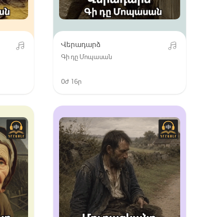
Վերադարձ
Գի դը Մոպասան
0ժ 16ր