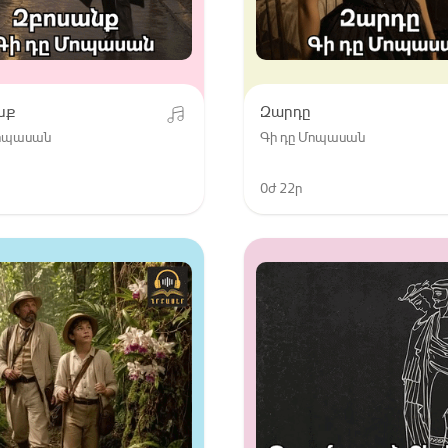
նք
Զարդը
Մոպասան
Գի դը Մոպասան
0ժ 22ր