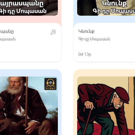
սպանը
Կնունք
Մոպասան
Գի դը Մոպասան
0ժ 13ր