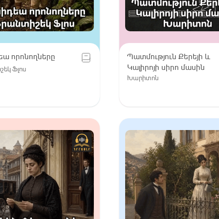
եա որոնողները
Պատմություն Քերեյի և
Կալիրոյի սիրո մասին
եկ Ֆլոս
Խարիտոն