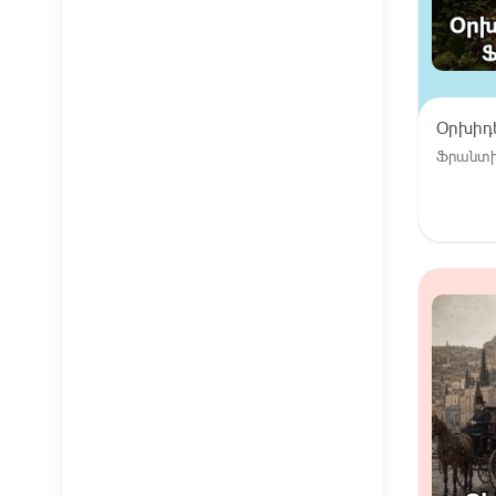
Օրխիդ
Ֆրանտիշ