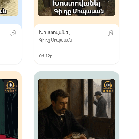
Խոստովանել
Գի դը Մոպասան
0ժ 12ր