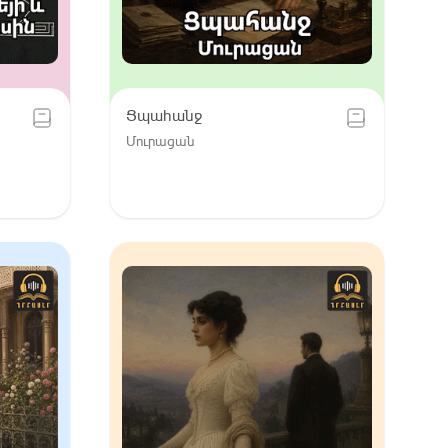
Ցպահանջ
Մուրացան