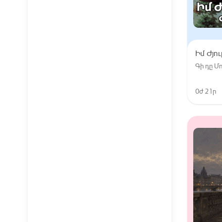
Իմ Ժյո
Գի դը 
0ժ 21ր