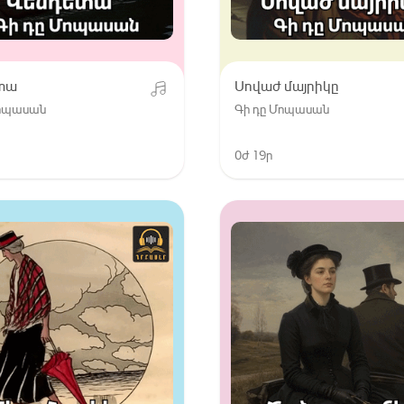
տա
Սովաժ մայրիկը
Մոպասան
Գի դը Մոպասան
0ժ 19ր