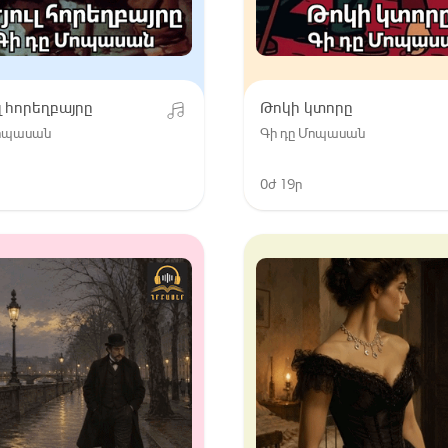
ւլ հորեղբայրը
Թոկի կտորը
Մոպասան
Գի դը Մոպասան
0ժ 19ր