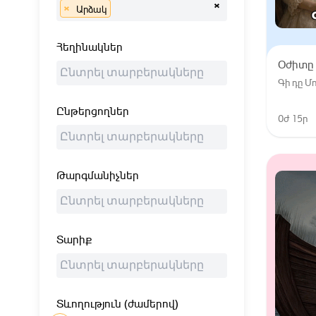
×
×
Արձակ
Հեղինակներ
Օժիտը
Գի դը 
Ընթերցողներ
0ժ 15ր
Թարգմանիչներ
Տարիք
Տևողություն (ժամերով)