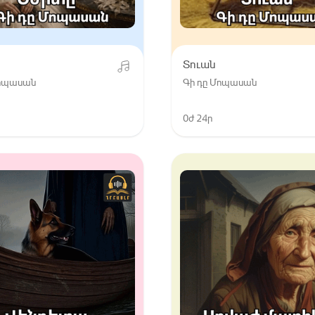
Տուան
Մոպասան
Գի դը Մոպասան
0ժ 24ր