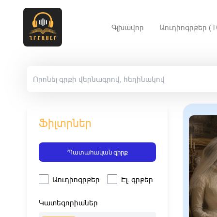
Գլխավոր
Աուդիոգրքեր (1
Ֆիլտրներ
Պատահական գիրք
Աուդիոգրքեր
Էլ. գրքեր
Կատեգորիաներ