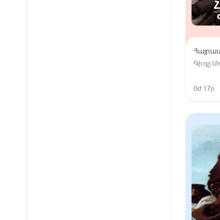
Հայրա
Գի դը 
0ժ 17ր