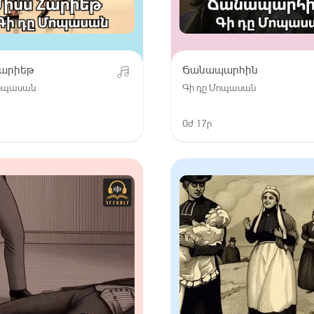
Հարիեթ
Ճանապարհին
Մոպասան
Գի դը Մոպասան
0ժ 17ր