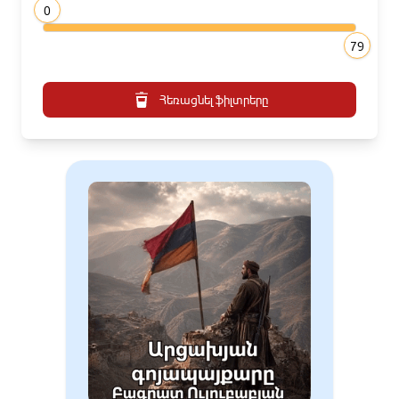
0
79
Հեռացնել ֆիլտրերը