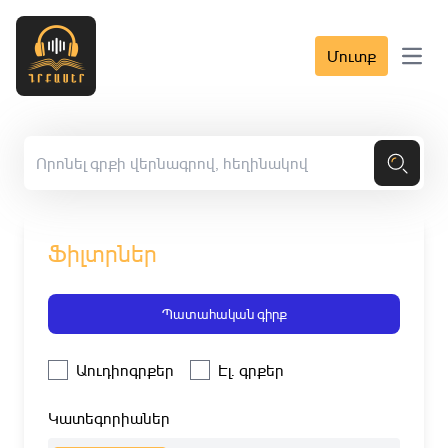
Մուտք
Open 
Ֆիլտրներ
Պատահական գիրք
Աուդիոգրքեր
Էլ. գրքեր
Կատեգորիաներ