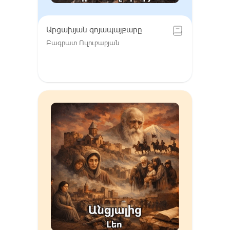
Արցախյան գոյապայքարը
Բագրատ Ուլուբաբյան