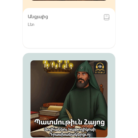
Անցյալից
Լեո