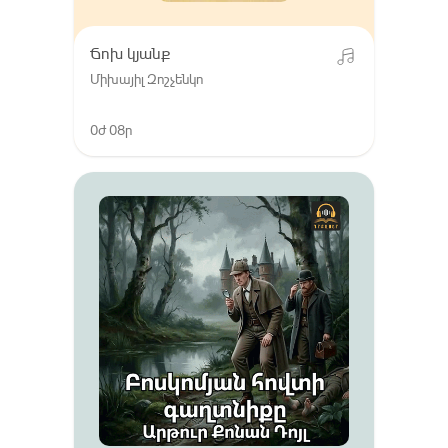
Ճոխ կյանք
Միխայիլ Զոշչենկո
0ժ 08ր