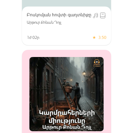
Բոսկոմյան հովտի գաղտնիքը
Արթուր Քոնան Դոյլ
1ժ 02ր
★
3.50