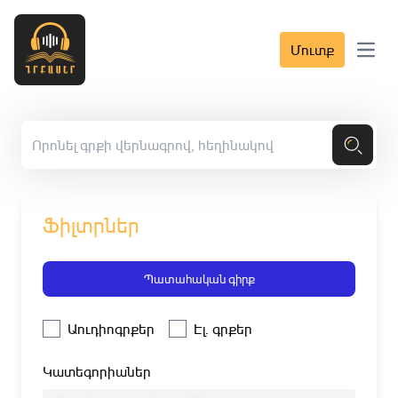
Մուտք
Open 
Ֆիլտրներ
Պատահական գիրք
Աուդիոգրքեր
Էլ. գրքեր
Կատեգորիաներ