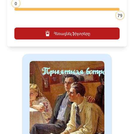
0
79
Հեռացնել ֆիլտրերը