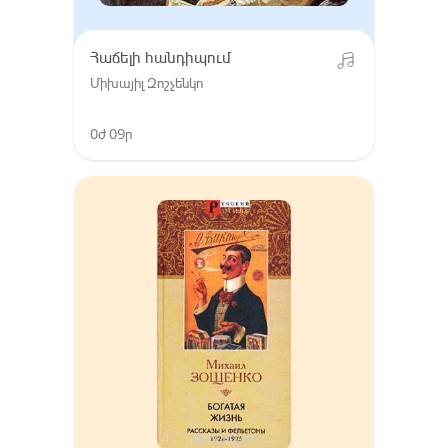
Հաճելի հանդիպում
Միխայիլ Զոշչենկո
0ժ 09ր