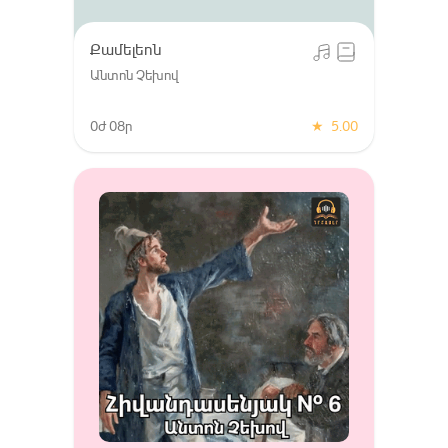
Քամելեոն
Անտոն Չեխով
0ժ 08ր
★
5.00