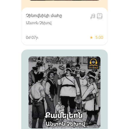
Չինովնիկի մահը
Անտոն Չեխով
0ժ 07ր
★
5.00