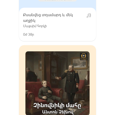
Քսանվեց տղամարդ և մեկ
աղջիկ
Մաքսիմ Գորկի
0ժ 38ր