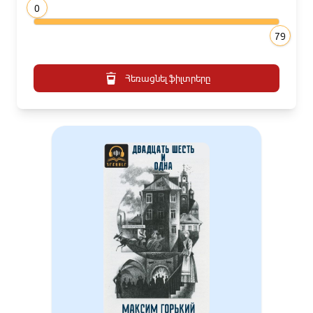
0
79
Հեռացնել ֆիլտրերը