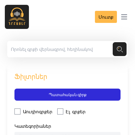
Մուտք
Open 
Ֆիլտրներ
Պատահական գիրք
Աուդիոգրքեր
Էլ. գրքեր
Կատեգորիաներ