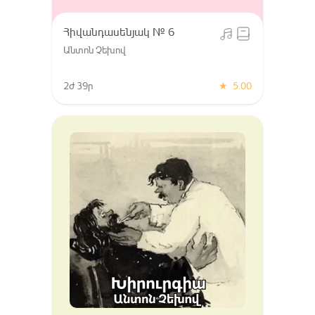
Հիվանդասենյակ № 6
Անտոն Չեխով
2ժ 39ր
★
5.00