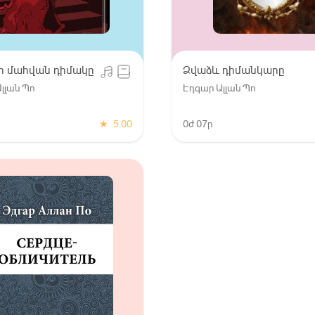
ր մահվան դիմակը
Ձվաձև դիմանկարը
լլան Պո
Էդգար Ալլան Պո
★
5.00
0ժ 07ր