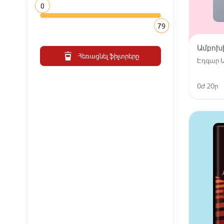
0
79
Ամբոխ
Հեռացնել ֆիլտրերը
Էդգար Ա
0ժ 20ր