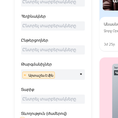
Հեղինակներ
Անասն
Ջորջ Օրո
Ընթերցողներ
3ժ 25ր
Թարգմանիչներ
×
×
Արտաշես Էմին
Տարիք
Տևողություն (ժամերով)