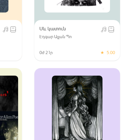
Սև կատուն
Էդգար Ալլան Պո
0ժ 21ր
★
5.00