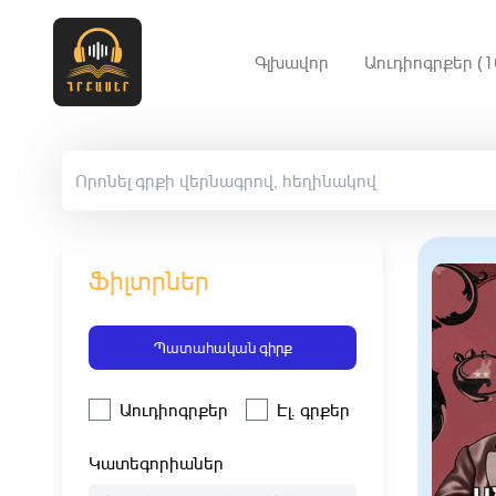
Գլխավոր
Աուդիոգրքեր (1
Ֆիլտրներ
Պատահական գիրք
Աուդիոգրքեր
Էլ. գրքեր
Կատեգորիաներ