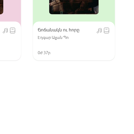
Ճոճանակն ու հորը
Էդգար Ալլան Պո
0ժ 37ր