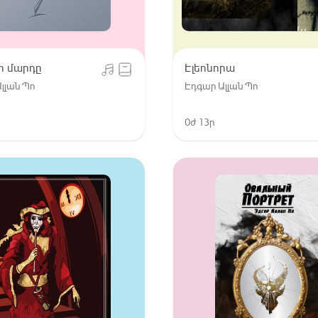
ի մարդը
Էլեոնորա
լլան Պո
Էդգար Ալլան Պո
0ժ 13ր