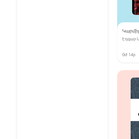
Կարմի
Էդգար Ա
0ժ 14ր