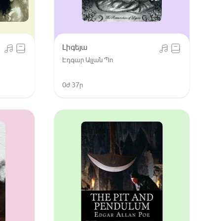
Լիգեյա
Էդգար Ալլան Պո
0ժ 37ր