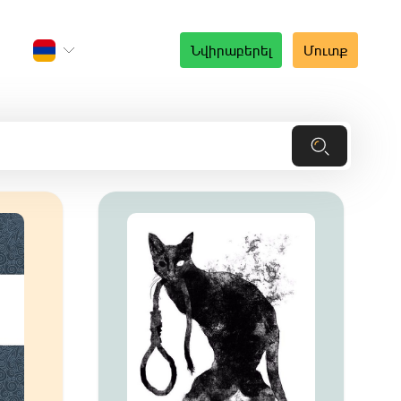
Նվիրաբերել
Մուտք