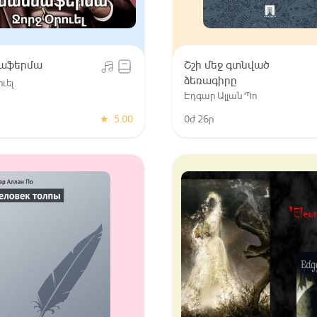
աֆերմա
Շշի մեջ գտնված
ձեռագիրը
ւել
Էդգար Ալլան Պո
★
5.00
0ժ 26ր