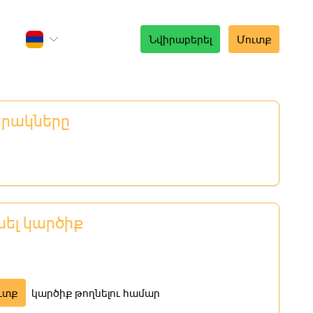
Նվիրաբերել
Մուտք
երակները
նել կարծիք
ւտք
կարծիք թողնելու համար