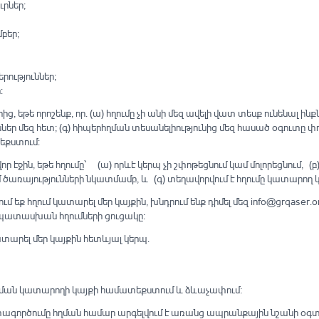
րներ;
բեր;
ություններ;
:
 եթե որոշենք, որ. (ա) հղումը չի անի մեզ ավելի վատ տեսք ունենալ ին
ր մեզ հետ; (գ) հիպերհղման տեսանելիությունից մեզ հասած օգուտը փոխ
եքստում:
 էջին, եթե հղումը՝ (ա) որևէ կերպ չի շփոթեցնում կամ մոլորեցնում, (բ
առայությունների նկատմամբ, և (գ) տեղավորվում է հղումը կատարող 
եք հղում կատարել մեր կայքին, խնդրում ենք դիմել մեզ info@grqaser.org
պատասխան հղումների ցուցակը։
արել մեր կայքին հետևյալ կերպ․
է հղման կատարողի կայքի համատեքստում և ձևաչափում։
ի օգտագործումը հղման համար արգելվում է առանց ապրանքային նշանի