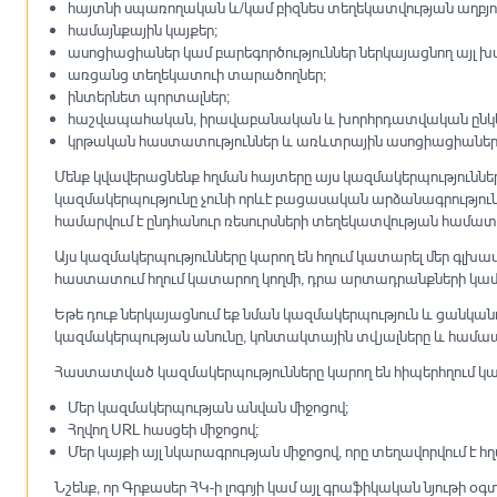
հայտնի սպառողական և/կամ բիզնես տեղեկատվության աղբյու
համայնքային կայքեր;
ասոցիացիաներ կամ բարեգործություններ ներկայացնող այլ խմ
առցանց տեղեկատուի տարածողներ;
ինտերնետ պորտալներ;
հաշվապահական, իրավաբանական և խորհրդատվական ընկեր
կրթական հաստատություններ և առևտրային ասոցիացիաներ
Մենք կվավերացնենք հղման հայտերը այս կազմակերպություններից,
կազմակերպությունը չունի որևէ բացասական արձանագրություննե
համարվում է ընդհանուր ռեսուրսների տեղեկատվության համատ
Այս կազմակերպությունները կարող են հղում կատարել մեր գլխավոր
հաստատում հղում կատարող կողմի, դրա արտադրանքների կամ ծ
Եթե դուք ներկայացնում եք նման կազմակերպություն և ցանկանում 
կազմակերպության անունը, կոնտակտային տվյալները և համա
Հաստատված կազմակերպությունները կարող են հիպերհղում կատ
Մեր կազմակերպության անվան միջոցով;
Հղվող URL հասցեի միջոցով;
Մեր կայքի այլ նկարագրության միջոցով, որը տեղավորվում 
Նշենք, որ Գրքասեր ՀԿ-ի լոգոյի կամ այլ գրաֆիկական նյութ