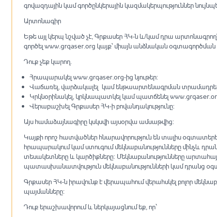
գովազդային կամ գործընկերային կազմակերպություններ նույնպ
Արտոնագիր
Եթե այլ կերպ նշված չէ, Գրքասեր ՀԿ-ն և/կամ դրա արտոնագրող
գործել www.grqaser.org կայք՝ միայն անձնական օգտագործմա
Դուք չեք կարող.
Հրապարակել www.grqaser.org-ից նյութեր:
Վաճառել, վարձակալել կամ ենթաարտենագրման տրամադրել ww
Կրկնօրինակել, կրկնապատկել կամ պատճենել www.grqaser.org-
Վերաբաշխել Գրքասեր ՀԿ-ի բովանդակությունը։
Այս համաձայնագիրը կսկսվի այսօրվա ամսաթվից:
Կայքի որոշ հատվածներ հնարավորություն են տալիս օգտատերերի
հրապարակում կամ ստուգում մեկնաբանությունները մինչև դրանք
տեսակետները և կարծիքները։ Մեկնաբանությունները արտահայտո
պատասխանատվություն մեկնաբանությունների կամ դրանց օգ
Գրքասեր ՀԿ-ն իրավունք է վերապահում վերահսկել բոլոր մեկն
պայմանները։
Դուք երաշխավորում և ներկայացնում եք, որ՝